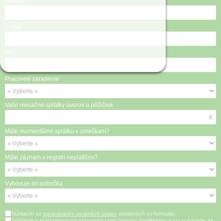
Telefón
E-mail
PSČ
Pracovné zaradenie
Vaše mesačné splátky úverov a pôžičiek
€
Máte momentálne splátku v omeškaní?
Máte záznam v registri neplatičov?
Vyhovuje mi pobočka
Súhlasím so
spracúvaním osobných údajov
uvedených vo formulári.
Súhlasím s
marketingovým oslovením
spoločnosťou TotalMoney, s.r.o. v prípade, ak