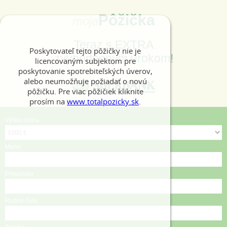
Pôžička
moja
Teraz s EXTRA
Poskytovateľ tejto pôžičky nie je
zvýhodneným úrokom!
licencovaným subjektom pre
poskytovanie spotrebiteľských úverov,
alebo neumožňuje požiadať o novú
pôžičku. Pre viac pôžičiek kliknite
prosím na
www.totalpozicky.sk
.
Výška úveru
Meno
Priezvisko
Rodné číslo