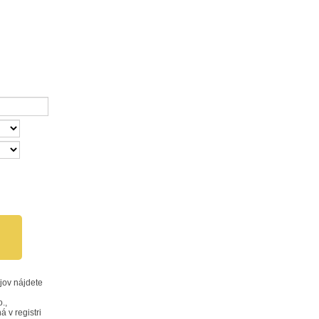
jov nájdete
.,
 v registri