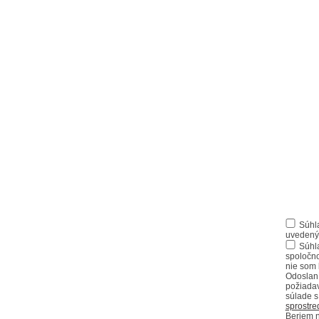
Súhl
uvedenýc
Súhl
spoločno
nie som 
Odoslaní
požiadav
súlade 
sprostre
Beriem n