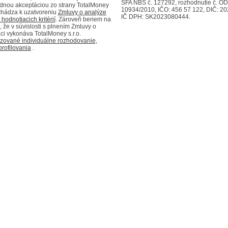
SFA NBS č. 127292, rozhodnutie č. OD
ednou akceptáciou zo strany TotalMoney
10934/2010, IČO: 456 57 122, DIČ: 2
ochádza k uzatvoreniu
Zmluvy o analýze
IČ DPH: SK2023080444.
hodnotiacich kritérií
. Zároveň beriem na
 že v súvislosti s plnením Zmluvy o
ci vykonáva TotalMoney s.r.o.
zované individuálne rozhodovanie,
profilovania
.