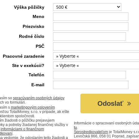
Výška pôžičky
Meno
Priezvisko
Rodné číslo
PSČ
Pracovné zaradenie
Ste v exekúcii?
Telefón
E-mail
asím so
spracúvaním osobných údajov
Odoslať
h vo formulári.
asím s
marketingovým oslovením
sťou TotalMoney, s.r.o. v prípade, ak ešte
klientom spoločnosti.
m žiadosti o pôžičku prejavujem
Informácie o spracovaní osobných úda
ky a potreby žiadanej finančnej služby v
tu
.
s
informáciami o finančnom
Sprostredkovateľom
je TotalMoney s.r.o
dkovaní
.
Levočská 866, 058 01 Poprad, zapísaná
a vedomie, že odoslaním tejto žiadosti a