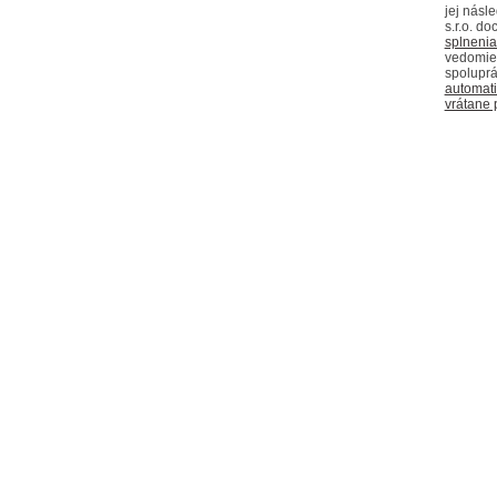
jej násl
s.r.o. d
splnenia 
vedomie,
spoluprá
automati
vrátane 