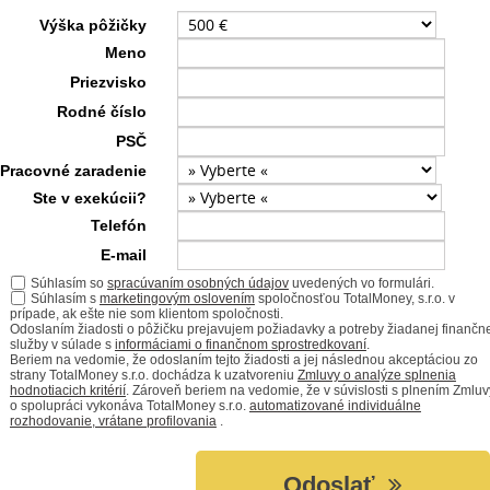
Výška pôžičky
Meno
Priezvisko
Rodné číslo
PSČ
Pracovné zaradenie
Ste v exekúcii?
Telefón
E-mail
Súhlasím so
spracúvaním osobných údajov
uvedených vo formulári.
Súhlasím s
marketingovým oslovením
spoločnosťou TotalMoney, s.r.o. v
prípade, ak ešte nie som klientom spoločnosti.
Odoslaním žiadosti o pôžičku prejavujem požiadavky a potreby žiadanej finančn
služby v súlade s
informáciami o finančnom sprostredkovaní
.
Beriem na vedomie, že odoslaním tejto žiadosti a jej následnou akceptáciou zo
strany TotalMoney s.r.o. dochádza k uzatvoreniu
Zmluvy o analýze splnenia
hodnotiacich kritérií
. Zároveň beriem na vedomie, že v súvislosti s plnením Zmluv
o spolupráci vykonáva TotalMoney s.r.o.
automatizované individuálne
rozhodovanie, vrátane profilovania
.
Odoslať