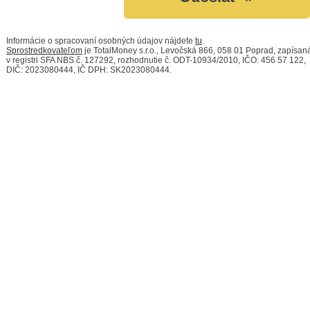
Informácie o spracovaní osobných údajov nájdete
tu
.
Sprostredkovateľom
je TotalMoney s.r.o., Levočská 866, 058 01 Poprad, zapísan
v registri SFA NBS č. 127292, rozhodnutie č. ODT-10934/2010, IČO: 456 57 122,
DIČ: 2023080444, IČ DPH: SK2023080444.