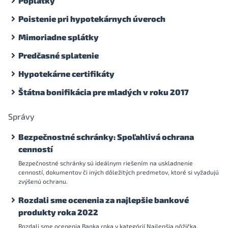
Poplatky
Poistenie pri hypotekárnych úveroch
Mimoriadne splátky
Predčasné splatenie
Hypotekárne certifikáty
Štátna bonifikácia pre mladých v roku 2017
Správy
Bezpečnostné schránky: Spoľahlivá ochrana
cenností
Bezpečnostné schránky sú ideálnym riešením na uskladnenie
cenností, dokumentov či iných dôležitých predmetov, ktoré si vyžadujú
zvýšenú ochranu.
Rozdali sme ocenenia za najlepšie bankové
produkty roka 2022
Rozdali sme ocenenia Banka roka v kategórií Najlepšia pôžička,