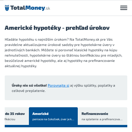
Preskočiť na obsah
Americké hypotéky - prehľad úrokov
Hľadáte hypotéku s najnižším úrokom? Na TotalMoney.sk pre Vás
pravidelne aktualizujeme úrokové sadzby pre hypotekárne úvery v
jednotlivých bankách. Môžete si porovnať klasické hypotéky na kúpu
nehnuteľnosti, hypotekárne úvery so štátnou bonifikáciou pre mladých,
bezúčelové americké hypotéky, ale aj hypotéky na prefinancovanie
aktuálnej hypotéky.
Úroky nie sú všetko!
Porovnajte si
aj výšku splátky, poplatky a
celkové preplatenie.
ch do 35 rokov
Americké
Refinancovanie
onifikáciou
peniaze na čokoľvek, úver je
krytý bytom alebo domom
na splatenie a prefinancovanie
aktuá