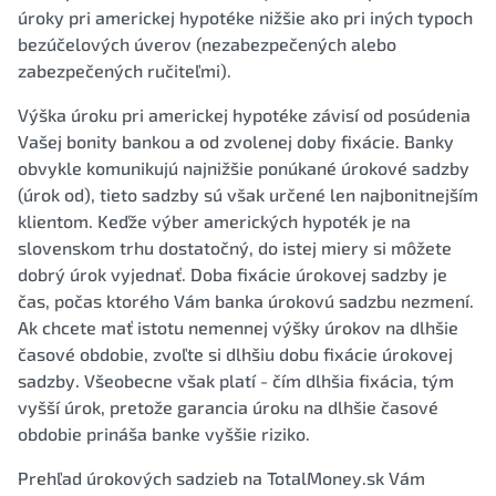
úroky pri americkej hypotéke nižšie ako pri iných typoch
bezúčelových úverov (nezabezpečených alebo
zabezpečených ručiteľmi).
Výška úroku pri americkej hypotéke závisí od posúdenia
Vašej bonity bankou a od zvolenej doby fixácie. Banky
obvykle komunikujú najnižšie ponúkané úrokové sadzby
(úrok od), tieto sadzby sú však určené len najbonitnejším
klientom. Keďže výber amerických hypoték je na
slovenskom trhu dostatočný, do istej miery si môžete
dobrý úrok vyjednať. Doba fixácie úrokovej sadzby je
čas, počas ktorého Vám banka úrokovú sadzbu nezmení.
Ak chcete mať istotu nemennej výšky úrokov na dlhšie
časové obdobie, zvoľte si dlhšiu dobu fixácie úrokovej
sadzby. Všeobecne však platí - čím dlhšia fixácia, tým
vyšší úrok, pretože garancia úroku na dlhšie časové
obdobie prináša banke vyššie riziko.
Prehľad úrokových sadzieb na TotalMoney.sk Vám