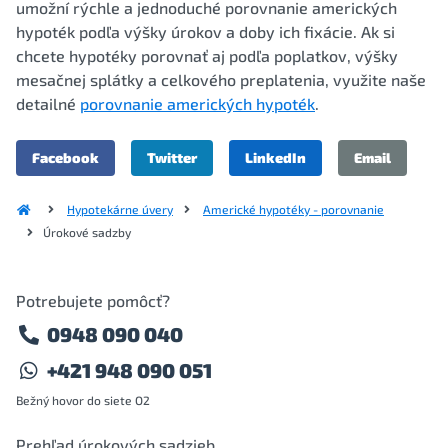
umožní rýchle a jednoduché porovnanie amerických
hypoték podľa výšky úrokov a doby ich fixácie. Ak si
chcete hypotéky porovnať aj podľa poplatkov, výšky
mesačnej splátky a celkového preplatenia, využite naše
detailné
porovnanie amerických hypoték
.
Facebook
Twitter
LinkedIn
Email
Hypotekárne úvery
Americké hypotéky - porovnanie
Úrokové sadzby
Potrebujete pomôcť?
0948 090 040
+421 948 090 051
Bežný hovor do siete O2
Prehľad úrokových sadzieb