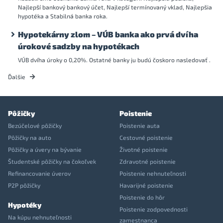
Najlepší bankový bankový účet, Najlepší termínovaný vklad, Najlepšia
hypotéka a Stabilná banka roka.
Hypotekárny zlom – VÚB banka ako prvá dvíha
úrokové sadzby na hypotékach
VÚB dvíha úroky o 0,20%. Ostatné banky ju budú čoskoro nasledovať .
Ďalšie
Pôžičky
Poistenie
Bezúčelové pôžičky
Poistenie auta
Pôžičky na auto
Cestovné poistenie
Pôžičky a úvery na bývanie
Životné poistenie
Študentské pôžičky na čokoľvek
Zdravotné poistenie
Refinancovanie úverov
Poistenie nehnuteľnosti
P2P pôžičky
Havarijné poistenie
Poistenie do hôr
Hypotéky
Poistenie zodpovednosti
Na kúpu nehnuteľnosti
zamestnanca