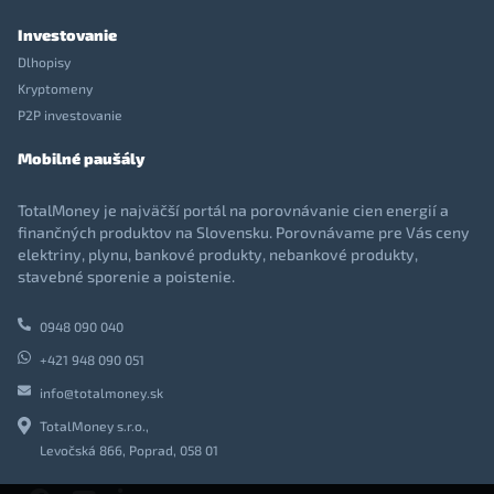
Investovanie
Dlhopisy
Kryptomeny
P2P investovanie
Mobilné paušály
TotalMoney je najväčší portál na porovnávanie cien energií a
finančných produktov na Slovensku. Porovnávame pre Vás ceny
elektriny, plynu, bankové produkty, nebankové produkty,
stavebné sporenie a poistenie.
0948 090 040
+421 948 090 051
info@totalmoney.sk
TotalMoney s.r.o.,
Levočská 866, Poprad, 058 01