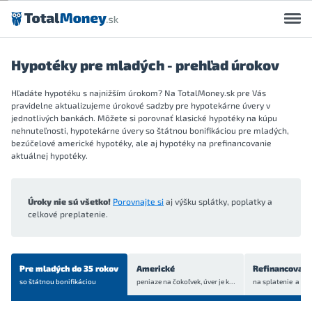
Preskočiť na obsah
Hypotéky pre mladých - prehľad úrokov
Hľadáte hypotéku s najnižším úrokom? Na TotalMoney.sk pre Vás
pravidelne aktualizujeme úrokové sadzby pre hypotekárne úvery v
jednotlivých bankách. Môžete si porovnať klasické hypotéky na kúpu
nehnuteľnosti, hypotekárne úvery so štátnou bonifikáciou pre mladých,
bezúčelové americké hypotéky, ale aj hypotéky na prefinancovanie
aktuálnej hypotéky.
Úroky nie sú všetko!
Porovnajte si
aj výšku splátky, poplatky a
celkové preplatenie.
Pre mladých do 35 rokov
Americké
Refinancovani
so štátnou bonifikáciou
peniaze na čokoľvek, úver je
krytý bytom alebo domom