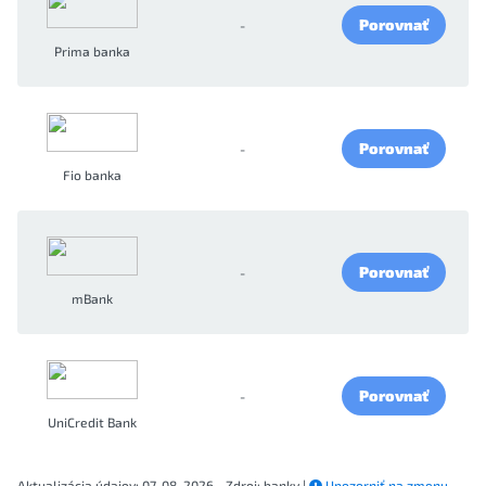
Porovnať
-
Prima banka
Porovnať
-
Fio banka
Porovnať
-
mBank
Porovnať
-
UniCredit Bank
Aktualizácia údajov: 07. 08. 2026 - Zdroj: banky |
Upozorniť na zmenu