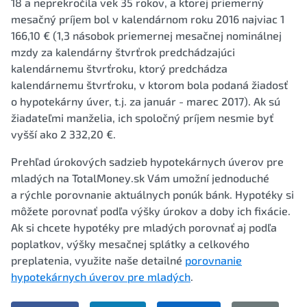
18 a neprekročila vek 35 rokov, a ktorej priemerný
mesačný príjem bol v kalendárnom roku 2016 najviac 1
166,10 € (1,3 násobok priemernej mesačnej nominálnej
mzdy za kalendárny štvrťrok predchádzajúci
kalendárnemu štvrťroku, ktorý predchádza
kalendárnemu štvrťroku, v ktorom bola podaná žiadosť
o hypotekárny úver, t.j. za január - marec 2017). Ak sú
žiadateľmi manželia, ich spoločný príjem nesmie byť
vyšší ako 2 332,20 €.
Prehľad úrokových sadzieb hypotekárnych úverov pre
mladých na TotalMoney.sk Vám umožní jednoduché
a rýchle porovnanie aktuálnych ponúk bánk. Hypotéky si
môžete porovnať podľa výšky úrokov a doby ich fixácie.
Ak si chcete hypotéky pre mladých porovnať aj podľa
poplatkov, výšky mesačnej splátky a celkového
preplatenia, využite naše detailné
porovnanie
hypotekárnych úverov pre mladých
.