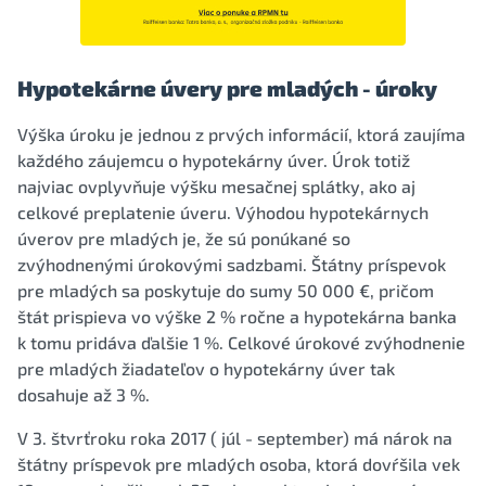
Hypotekárne úvery pre mladých - úroky
Výška úroku je jednou z prvých informácií, ktorá zaujíma
každého záujemcu o hypotekárny úver. Úrok totiž
najviac ovplyvňuje výšku mesačnej splátky, ako aj
celkové preplatenie úveru. Výhodou hypotekárnych
úverov pre mladých je, že sú ponúkané so
zvýhodnenými úrokovými sadzbami. Štátny príspevok
pre mladých sa poskytuje do sumy 50 000 €, pričom
štát prispieva vo výške 2 % ročne a hypotekárna banka
k tomu pridáva ďalšie 1 %. Celkové úrokové zvýhodnenie
pre mladých žiadateľov o hypotekárny úver tak
dosahuje až 3 %.
V 3. štvrťroku roka 2017 ( júl - september) má nárok na
štátny príspevok pre mladých osoba, ktorá dovŕšila vek