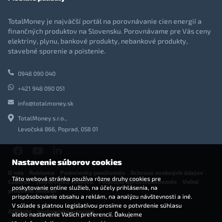
TotalMoney je najväčší portál na porovnávanie cien energií a
finančných produktov na Slovensku. Porovnávame pre Vás ceny
elektriny, plynu, bankové produkty, nebankové produkty,
stavebné sporenie a poistenie.
0948 090 040
+421 948 090 051
info@totalmoney.sk
TotalMoney s.r.o.,
Levočská 866, Poprad, 058 01
Nastavenie súborov cookies
O nás
-
Reklama
-
Podmienky používania
-
Ochrana osobných údajov
-
Táto webová stránka používa rôzne druhy cookies pre
Cookies
-
Nastavenia cookies
-
Finančné sprostredkovanie
-
Voľné
poskytovanie online služieb, na účely prihlásenia, na
pracovné miesta
prispôsobovanie obsahu a reklám, na analýzu návštevnosti a iné.
V súlade s platnou legislatívou prosíme o potvrdenie súhlasu
Affiliate - partnerský program
alebo nastavenie Vašich preferencií. Ďakujeme