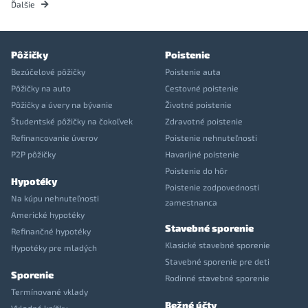
Ďalšie
Pôžičky
Poistenie
Bezúčelové pôžičky
Poistenie auta
Pôžičky na auto
Cestovné poistenie
Pôžičky a úvery na bývanie
Životné poistenie
Študentské pôžičky na čokoľvek
Zdravotné poistenie
Refinancovanie úverov
Poistenie nehnuteľnosti
P2P pôžičky
Havarijné poistenie
Poistenie do hôr
Hypotéky
Poistenie zodpovednosti
Na kúpu nehnuteľnosti
zamestnanca
Americké hypotéky
Stavebné sporenie
Refinančné hypotéky
Klasické stavebné sporenie
Hypotéky pre mladých
Stavebné sporenie pre deti
Sporenie
Rodinné stavebné sporenie
Termínované vklady
Bežné účty