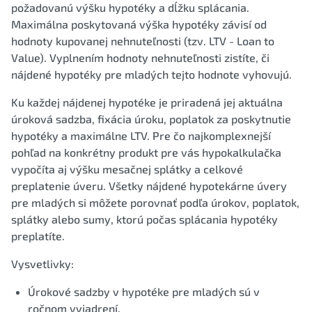
požadovanú výšku hypotéky a dĺžku splácania.
Maximálna poskytovaná výška hypotéky závisí od
hodnoty kupovanej nehnuteľnosti (tzv. LTV - Loan to
Value). Vyplnením hodnoty nehnuteľnosti zistíte, či
nájdené hypotéky pre mladých tejto hodnote vyhovujú.
Ku každej nájdenej hypotéke je priradená jej aktuálna
úroková sadzba, fixácia úroku, poplatok za poskytnutie
hypotéky a maximálne LTV. Pre čo najkomplexnejší
pohľad na konkrétny produkt pre vás hypokalkulačka
vypočíta aj výšku mesačnej splátky a celkové
preplatenie úveru. Všetky nájdené hypotekárne úvery
pre mladých si môžete porovnať podľa úrokov, poplatok,
splátky alebo sumy, ktorú počas splácania hypotéky
preplatíte.
Vysvetlivky:
Úrokové sadzby v hypotéke pre mladých sú v
ročnom vyjadrení.