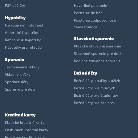
P2P pôžičky
Havarijné poistenie
Poistenie do hôr
Hypotéky
Poistenie zodpovednosti
Na kúpu nehnuteľnosti
zamestnanca
Americké hypotéky
Stavebné sporenie
Refinančné hypotéky
Klasické stavebné sporenie
Hypotéky pre mladých
Stavebné sporenie pre deti
Sporenie
Rodinné stavebné sporenie
Termínované vklady
Bežné účty
Vkladné knížky
Bežné účty a balíky služieb
Sporiace účty
Bežné účty pre mladých
Sporenie pre deti
Bežné účty pre študentov
Bežné účty pre seniorov
Kreditné karty
Klasické kreditné karty
Cash-back kreditné karty
Prestížne kreditné karty