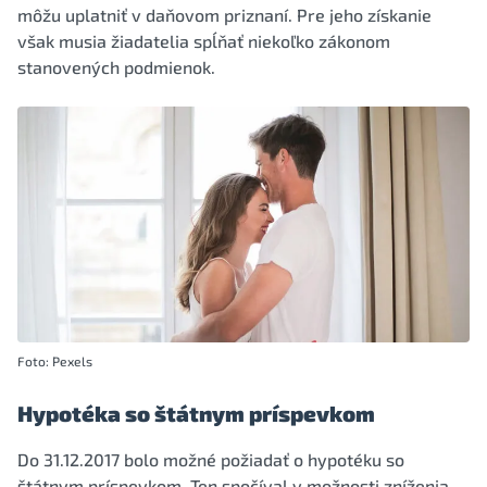
môžu uplatniť v daňovom priznaní. Pre jeho získanie
však musia žiadatelia spĺňať niekoľko zákonom
stanovených podmienok.
Foto: Pexels
Hypotéka so štátnym príspevkom
Do 31.12.2017 bolo možné požiadať o hypotéku so
štátnym príspevkom. Ten spočíval v možnosti zníženia