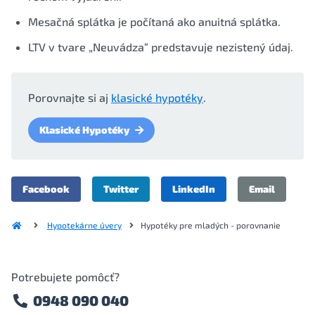
Mesačná splátka je počítaná ako anuitná splátka.
LTV v tvare „Neuvádza“ predstavuje nezistený údaj.
Porovnajte si aj
klasické hypotéky
.
Klasické Hypotéky
Facebook
Twitter
LinkedIn
Email
Hypotekárne úvery
Hypotéky pre mladých - porovnanie
Potrebujete pomôcť?
0948 090 040