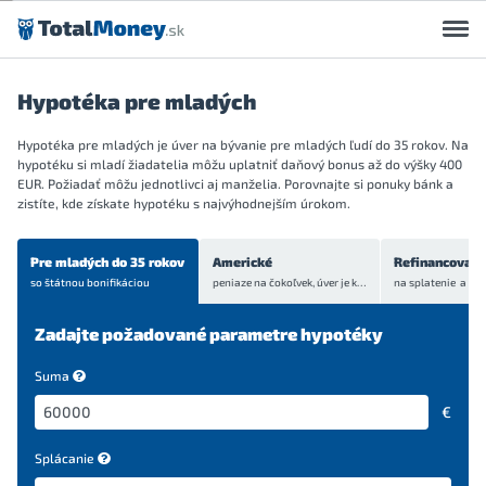
Preskočiť na obsah
Hypotéka pre mladých
Hypotéka pre mladých je úver na bývanie pre mladých ľudí do 35 rokov. Na
hypotéku si mladí žiadatelia môžu uplatniť daňový bonus až do výšky 400
EUR. Požiadať môžu jednotlivci aj manželia. Porovnajte si ponuky bánk a
zistíte, kde získate hypotéku s najvýhodnejším úrokom.
Pre mladých do 35 rokov
Americké
Refinancovani
so štátnou bonifikáciou
peniaze na čokoľvek, úver je
krytý bytom alebo domom
Zadajte požadované parametre hypotéky
Suma
€
Splácanie