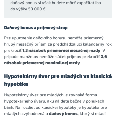
daňový bonus si však budete môcť započítať iba
do výšky 50 000 €.
Daňový bonus a príjmový strop
Pre uplatnenie daňového bonusu nemôže priemerný
hrubý mesačný príjem za predchádzajúci kalendárny rok
prekročiť
1,3 násobok priemernej mesačnej mzdy
. V
prípade manželov nemôže súčet príjmov prekročiť
2,6
násobok priemernej nominálnej mzdy
.
Hypotekárny úver pre mladých vs klasická
hypotéka
Hypotekárny úver pre mladých je rovnaká forma
hypotekárneho úveru, akú nájdete bežne v ponukách
bánk. Na rozdiel od klasickej hypotéky je hypotéka pre
mladých zvýhodnená o
daňový bonus
, ktorý si mladí