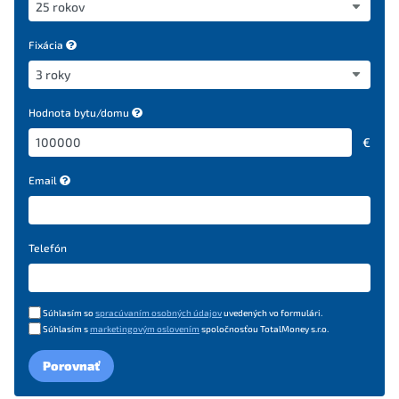
Fixácia
Hodnota bytu/domu
€
Email
Telefón
Súhlasím so
spracúvaním osobných údajov
uvedených vo formulári.
Súhlasím s
marketingovým oslovením
spoločnosťou TotalMoney s.r.o.
Porovnať