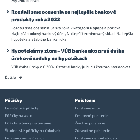
zvýšenú ochranu.
Rozdali sme ocenenia za najlepšie bankové
produkty roka 2022
Rozdali sme ocenenia Banka roka v kategórií Najlepšia pôžička,
Najlepší bankový bankový účet, Najlepší termínovaný vklad, Najlepšia
hypotéka a Stabilná banka roka.
Hypotekárny zlom – VÚB banka ako prvá dvíha
úrokové sadzby na hypotékach
VÚB dvíha úroky o 0,20%. Ostatné banky ju budú čoskoro nasledovať .
Ďalšie
Pôžičky
Poistenie
Bezúčelové pôžičky
Poistenie auta
Pôžičky na auto
Cestovné poistenie
Pôžičky a úvery na bývanie
Životné poistenie
Študentské pôžičky na čokoľvek
Zdravotné poistenie
Refinancovanie úverov
Poistenie nehnuteľnosti