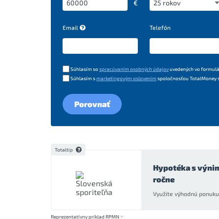
€
Email
Telefón
Súhlasím so
spracúvaním osobných údajov
uvedených vo formulá
Súhlasím s
marketingovým oslovením
spoločnosťou TotalMoney s.
Porovnať
Totaltip
Hypotéka s výni
ročne
Využite výhodnú ponuku 
Reprezentatívny príklad RPMN