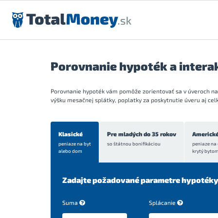
Preskočiť na obsah
Porovnanie hypoték a intera
Porovnanie hypoték vám pomôže zorientovať sa v úveroch na 
výšku mesačnej splátky, poplatky za poskytnutie úveru aj cel
Klasické
Pre mladých do 35 rokov
Americk
peniaze na byt
so štátnou bonifikáciou
peniaze na 
alebo dom
krytý byto
Zadajte požadované parametre hypoték
Suma
Splácanie