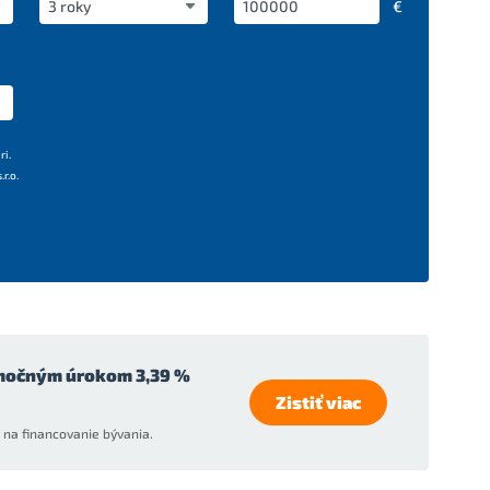
€
ri.
r.o.
močným úrokom 3,39 %
Zistiť viac
na financovanie bývania.