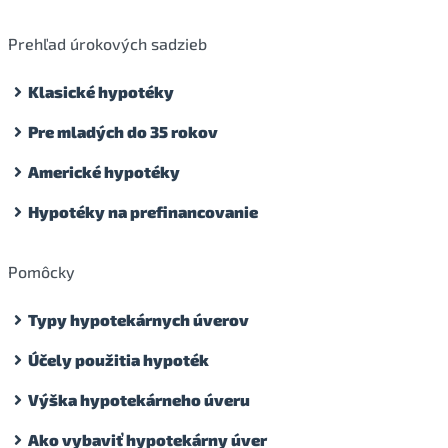
Prehľad úrokových sadzieb
Klasické hypotéky
Pre mladých do 35 rokov
Americké hypotéky
Hypotéky na prefinancovanie
Pomôcky
Typy hypotekárnych úverov
Účely použitia hypoték
Výška hypotekárneho úveru
Ako vybaviť hypotekárny úver