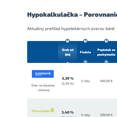
Hypokalkulačka – Porovnani
Aktuálny prehľad hypotekárnych úverov bánk
Úrok od
Poplatok za
Fixácia
(do)
poskytnutie
3,39 %
3 roky
400,00 €
(3,39 %)
Úver na bývanie
- účelový
3,40 %
3 roky
300,00 €