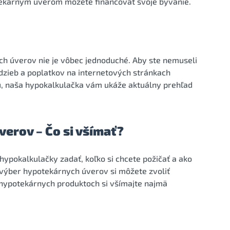
otekárnym úverom môžete financovať svoje bývanie.
ch úverov nie je vôbec jednoduché. Aby ste nemuseli
dzieb a poplatkov na internetových stránkach
u, naša hypokalkulačka vám ukáže aktuálny prehľad
erov – Čo si všímať?
 hypokalkulačky zadať, koľko si chcete požičať a ako
í výber hypotekárnych úverov si môžete zvoliť
i hypotekárnych produktoch si všímajte najmä