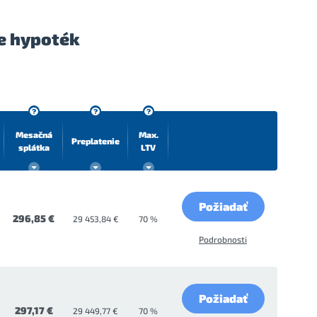
e hypoték
Mesačná
Max.
Preplatenie
splátka
LTV
Požiadať
296,85 €
29 453,84 €
70 %
Podrobnosti
Požiadať
297,17 €
29 449,77 €
70 %