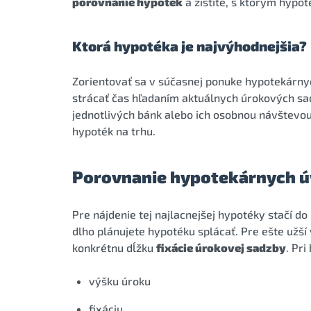
porovnanie hypoték
a zistíte, s ktorým hyp
Ktorá hypotéka je najvýhodnejšia?
Zorientovať sa v súčasnej ponuke hypotekárny
strácať čas hľadaním aktuálnych úrokových sa
jednotlivých bánk alebo ich osobnou návštevo
hypoték na trhu.
Porovnanie hypotekárnych úv
Pre nájdenie tej najlacnejšej hypotéky stačí do
dlho plánujete hypotéku splácať. Pre ešte užš
konkrétnu dĺžku
fixácie úrokovej sadzby
. Pr
výšku úroku
fixáciu