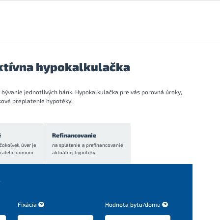
ktívna hypokalkulačka
bývanie jednotlivých bánk. Hypokalkulačka pre vás porovná úroky,
kové preplatenie hypotéky.
é
Refinancovanie
čokoľvek, úver je
na splatenie a prefinancovanie
m alebo domom
aktuálnej hypotéky
y
Fixácia
Hodnota bytu/domu