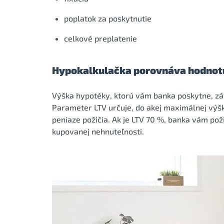
poplatok za poskytnutie
celkové preplatenie
Hypokalkulačka porovnáva hodnotu
Výška hypotéky, ktorú vám banka poskytne, záv
Parameter LTV určuje, do akej maximálnej výš
peniaze požičia. Ak je LTV 70 %, banka vám po
kupovanej nehnuteľnosti.