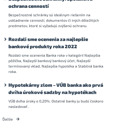
ochrana cenností
Bezpečnostné schránky sú ideálnym riešením na
uskladnenie cenností, dokumentov či iných dôležitých
predmetov, ktoré si vyžadujú zvýšenú ochranu.
Rozdali sme ocenenia za najlepšie
bankové produkty roka 2022
Rozdali sme ocenenia Banka roka v kategórií Najlepšia
pôžička, Najlepší bankový bankový účet, Najlepší
termínovaný vklad, Najlepšia hypotéka a Stabilná banka
roka.
Hypotekárny zlom – VÚB banka ako prvá
dvíha úrokové sadzby na hypotékach
VÚB dvíha úroky o 0,20%. Ostatné banky ju budú čoskoro
nasledovať .
Ďalšie