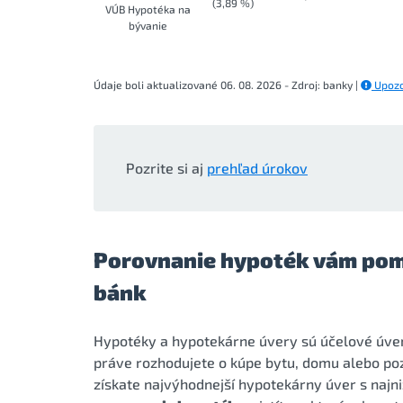
(3,89 %)
VÚB Hypotéka na
bývanie
Údaje boli aktualizované 06. 08. 2026 - Zdroj: banky |
Upozo
Pozrite si aj
prehľad úrokov
Porovnanie hypoték vám pom
bánk
Hypotéky a hypotekárne úvery sú účelové úvery
práve rozhodujete o kúpe bytu, domu alebo poz
získate najvýhodnejší hypotekárny úver s najn