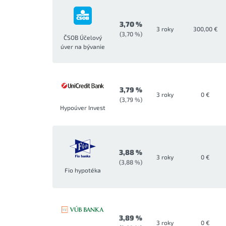
3,70 %
3 roky
300,00 €
(3,70 %)
ČSOB Účelový
úver na bývanie
3,79 %
3 roky
0 €
(3,79 %)
Hypoúver Invest
3,88 %
3 roky
0 €
(3,88 %)
Fio hypotéka
3,89 %
3 roky
0 €