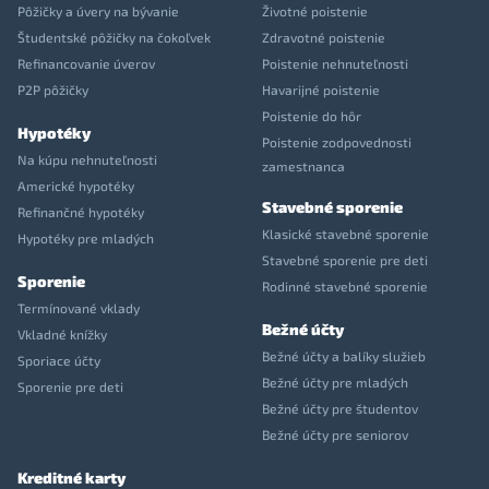
Pôžičky a úvery na bývanie
Životné poistenie
Študentské pôžičky na čokoľvek
Zdravotné poistenie
Refinancovanie úverov
Poistenie nehnuteľnosti
P2P pôžičky
Havarijné poistenie
Poistenie do hôr
Hypotéky
Poistenie zodpovednosti
Na kúpu nehnuteľnosti
zamestnanca
Americké hypotéky
Stavebné sporenie
Refinančné hypotéky
Klasické stavebné sporenie
Hypotéky pre mladých
Stavebné sporenie pre deti
Sporenie
Rodinné stavebné sporenie
Termínované vklady
Bežné účty
Vkladné knížky
Bežné účty a balíky služieb
Sporiace účty
Bežné účty pre mladých
Sporenie pre deti
Bežné účty pre študentov
Bežné účty pre seniorov
Kreditné karty