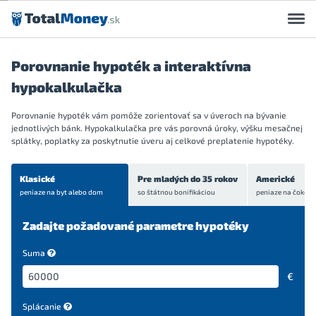
Preskočiť na obsah
Porovnanie hypoték a interaktívna
hypokalkulačka
Porovnanie hypoték vám pomôže zorientovať sa v úveroch na bývanie
jednotlivých bánk. Hypokalkulačka pre vás porovná úroky, výšku mesačnej
splátky, poplatky za poskytnutie úveru aj celkové preplatenie hypotéky.
Klasické
Pre mladých do 35 rokov
Americké
peniaze na byt
alebo dom
so štátnou bonifikáciou
peniaze na čokoľve
Zadajte požadované parametre hypotéky
Suma
€
Splácanie