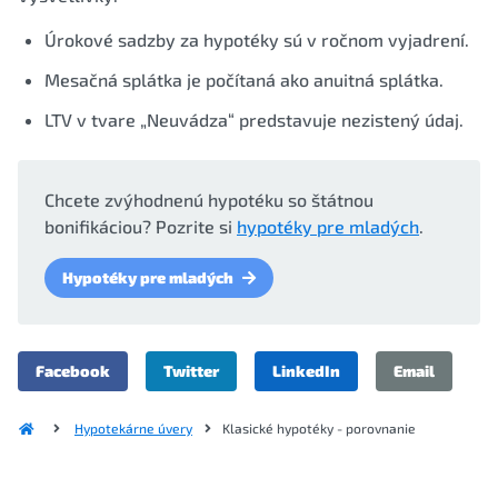
Úrokové sadzby za hypotéky sú v ročnom vyjadrení.
Mesačná splátka je počítaná ako anuitná splátka.
LTV v tvare „Neuvádza“ predstavuje nezistený údaj.
Chcete zvýhodnenú hypotéku so štátnou
bonifikáciou? Pozrite si
hypotéky pre mladých
.
Hypotéky pre mladých
Facebook
Twitter
LinkedIn
Email
Hypotekárne úvery
Klasické hypotéky - porovnanie