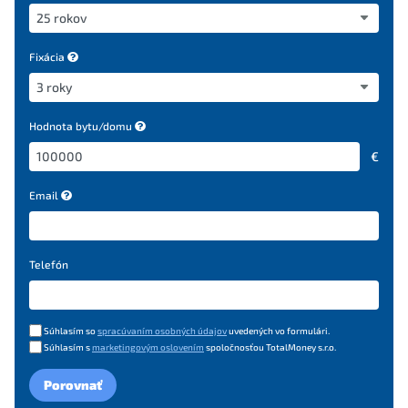
Fixácia
Hodnota bytu/domu
€
Email
Telefón
Súhlasím so
spracúvaním osobných údajov
uvedených vo formulári.
Súhlasím s
marketingovým oslovením
spoločnosťou TotalMoney s.r.o.
Porovnať