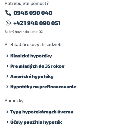
Potrebujete pomôcť?
0948 090 040
+421 948 090 051
Bežný hovor do siete O2
Prehľad úrokových sadzieb
Klasické hypotéky
Pre mladých do 35 rokov
Americké hypotéky
Hypotéky na prefinancovanie
Pomôcky
Typy hypotekárnych úverov
Účely použitia hypoték