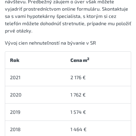
návštevu. Predbežný záujem o úver však môžete
vyjadriť prostredníctvom online formuláru. Skontaktuje
sa s vami hypotekárny špecialista, s ktorým si cez
telefón môžete dohodnúť stretnutie, prípadne mu položiť
prvé otázky.
Vývoj cien nehnuteľností na bývanie v SR
2
Rok
Cena m
2021
2 176 €
2020
1 762 €
2019
1 574 €
2018
1 464 €