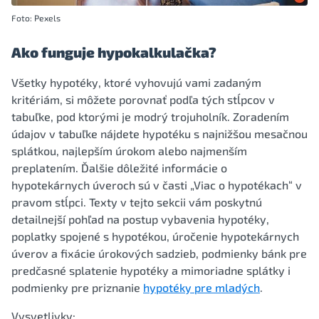
Foto: Pexels
Ako funguje hypokalkulačka?
Všetky hypotéky, ktoré vyhovujú vami zadaným
kritériám, si môžete porovnať podľa tých stĺpcov v
tabuľke, pod ktorými je modrý trojuholník. Zoradením
údajov v tabuľke nájdete hypotéku s najnižšou mesačnou
splátkou, najlepším úrokom alebo najmenším
preplatením. Ďalšie dôležité informácie o
hypotekárnych úveroch sú v časti „Viac o hypotékach“ v
pravom stĺpci. Texty v tejto sekcii vám poskytnú
detailnejší pohľad na postup vybavenia hypotéky,
poplatky spojené s hypotékou, úročenie hypotekárnych
úverov a fixácie úrokových sadzieb, podmienky bánk pre
predčasné splatenie hypotéky a mimoriadne splátky i
podmienky pre priznanie
hypotéky pre mladých
.
Vysvetlivky: