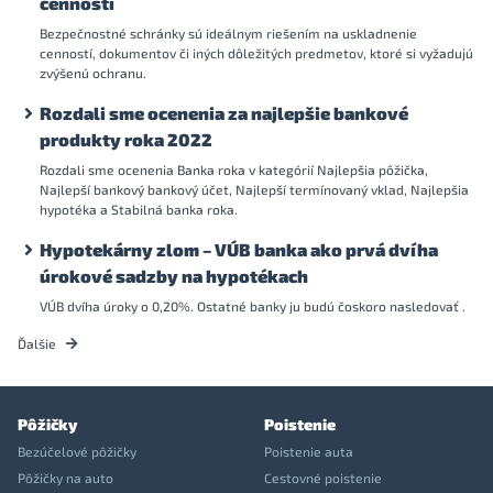
cenností
Bezpečnostné schránky sú ideálnym riešením na uskladnenie
cenností, dokumentov či iných dôležitých predmetov, ktoré si vyžadujú
zvýšenú ochranu.
Rozdali sme ocenenia za najlepšie bankové
produkty roka 2022
Rozdali sme ocenenia Banka roka v kategórií Najlepšia pôžička,
Najlepší bankový bankový účet, Najlepší termínovaný vklad, Najlepšia
hypotéka a Stabilná banka roka.
Hypotekárny zlom – VÚB banka ako prvá dvíha
úrokové sadzby na hypotékach
VÚB dvíha úroky o 0,20%. Ostatné banky ju budú čoskoro nasledovať .
Ďalšie
Pôžičky
Poistenie
Bezúčelové pôžičky
Poistenie auta
Pôžičky na auto
Cestovné poistenie