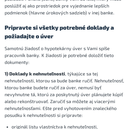
poslúžiť aj ako prostriedok pre vyjednanie lepších
podmienok (hlavne úrokových sadzieb) v inej banke.
Pripravte si všetky potrebné doklady a
požiadajte o úver
Samotnú žiadosť o hypotekárny úver s Vami spíše
pracovník banky. K žiadosti je potrebné doložiť tieto
dokumenty:
1) Doklady k nehnuteľnosti
, týkajúce sa tej
nehnuteľnosti, ktorou sa bude banke ručiť. Nehnuteľnosť,
ktorou banke budete ručiť za úver, nemusí byť
nevyhnutne tá, ktorú za poskytnutý úver plánujete kúpiť
alebo rekonštruovať. Zaručiť sa môžete aj viacerými
nehnuteľnosťami. Ešte pred vyhotovením znaleckého
posudku k nehnuteľnosti si pripravte:
originál listu vlastníctva k nehnuteľnosti,