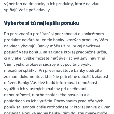
výber len na tie banky a ich produkty, ktoré najviac
spĺňajú Vaše požiadavky.
Vyberte si tú najlepšiu ponuku
Po porovnaní a prečítaní si podrobností o konkrétnom
produkte navštívte len tie banky, ktorých produkty Vám
najviac vyhovujú. Banky môžu už pri prvej návšteve
posúdiť Vašu bonitu, na základe ktorej predbežne určia,
či a v akej výške môžete mať úver schválený, navrhnú
Vám výšku úrokovej sadzby a vypočítajú výšku
mesačnej splátky. Pri prvej návšteve banky obdržíte
zoznam dokumentov, ktoré je potrebné doložiť k žiadosti
o úver. Banky Vás tiež budú informovať o možnosti
využitia ich vlastných znalcov pri oceňovaní
nehnuteľnosti, tvorbe znaleckého posudku a o
poplatkoch za ich využitie. Porovnaním predložených
ponúk sa jednoduchšie rozhodnete, v ktorej banke o úver
požiadať. Ponuka jednej banky Vám do istej miery môže