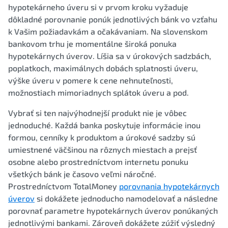
hypotekárneho úveru si v prvom kroku vyžaduje
dôkladné porovnanie ponúk jednotlivých bánk vo vzťahu
k Vašim požiadavkám a očakávaniam. Na slovenskom
bankovom trhu je momentálne široká ponuka
hypotekárnych úverov. Líšia sa v úrokových sadzbách,
poplatkoch, maximálnych dobách splatnosti úveru,
výške úveru v pomere k cene nehnuteľnosti,
možnostiach mimoriadnych splátok úveru a pod.
Vybrať si ten najvýhodnejší produkt nie je vôbec
jednoduché. Každá banka poskytuje informácie inou
formou, cenníky k produktom a úrokové sadzby sú
umiestnené väčšinou na rôznych miestach a prejsť
osobne alebo prostredníctvom internetu ponuku
všetkých bánk je časovo veľmi náročné.
Prostredníctvom TotalMoney
porovnania hypotekárnych
úverov
si dokážete jednoducho namodelovať a následne
porovnať parametre hypotekárnych úverov ponúkaných
jednotlivými bankami. Zároveň dokážete zúžiť výsledný