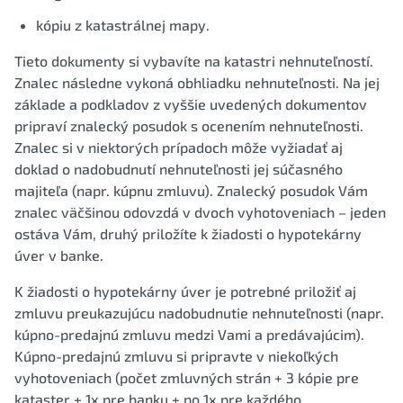
kópiu z katastrálnej mapy.
Tieto dokumenty si vybavíte na katastri nehnuteľností.
Znalec následne vykoná obhliadku nehnuteľnosti. Na jej
základe a podkladov z vyššie uvedených dokumentov
pripraví znalecký posudok s ocenením nehnuteľnosti.
Znalec si v niektorých prípadoch môže vyžiadať aj
doklad o nadobudnutí nehnuteľnosti jej súčasného
majiteľa (napr. kúpnu zmluvu). Znalecký posudok Vám
znalec väčšinou odovzdá v dvoch vyhotoveniach – jeden
ostáva Vám, druhý priložíte k žiadosti o hypotekárny
úver v banke.
K žiadosti o hypotekárny úver je potrebné priložiť aj
zmluvu preukazujúcu nadobudnutie nehnuteľnosti (napr.
kúpno-predajnú zmluvu medzi Vami a predávajúcim).
Kúpno-predajnú zmluvu si pripravte v niekoľkých
vyhotoveniach (počet zmluvných strán + 3 kópie pre
kataster + 1x pre banku + po 1x pre každého