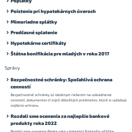
Poplatky
Poistenie pri hypotekárnych úveroch
Mimoriadne splátky
Predčasné splatenie
Hypotekárne certifikáty
Štátna bonifikácia pre mladých v roku 2017
Správy
Bezpečnostné schránky: Spoľahlivá ochrana
cenností
Bezpečnostné schránky sú ideálnym riešením na uskladnenie
cenností, dokumentov či iných dôležitých predmetov, ktoré si vyžadujú
zvýšenú ochranu.
Rozdali sme ocenenia za najlepšie bankové
produkty roka 2022
Rozdali sme ocenenia Banka roka v kategórií Najlepšia pôžička,