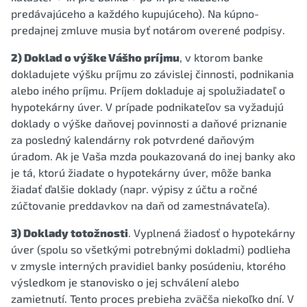
predávajúceho a každého kupujúceho). Na kúpno-
predajnej zmluve musia byť notárom overené podpisy.
2) Doklad o výške Vášho príjmu
, v ktorom banke
dokladujete výšku príjmu zo závislej činnosti, podnikania
alebo iného príjmu. Príjem dokladuje aj spolužiadateľ o
hypotekárny úver. V prípade podnikateľov sa vyžadujú
doklady o výške daňovej povinnosti a daňové priznanie
za posledný kalendárny rok potvrdené daňovým
úradom. Ak je Vaša mzda poukazovaná do inej banky ako
je tá, ktorú žiadate o hypotekárny úver, môže banka
žiadať ďalšie doklady (napr. výpisy z účtu a ročné
zúčtovanie preddavkov na daň od zamestnávateľa).
3) Doklady totožnosti
. Vyplnená žiadosť o hypotekárny
úver (spolu so všetkými potrebnými dokladmi) podlieha
v zmysle interných pravidiel banky posúdeniu, ktorého
výsledkom je stanovisko o jej schválení alebo
zamietnutí. Tento proces prebieha zväčša niekoľko dní. V