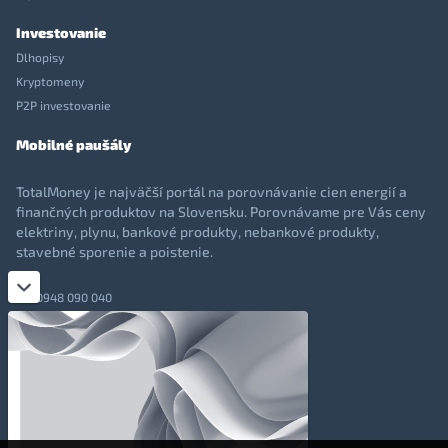
Investovanie
Dlhopisy
Kryptomeny
P2P investovanie
Mobilné paušály
TotalMoney je najväčší portál na porovnávanie cien energií a
finančných produktov na Slovensku. Porovnávame pre Vás ceny
elektriny, plynu, bankové produkty, nebankové produkty,
stavebné sporenie a poistenie.
0948 090 040
+421 948 090 051
info@totalmoney.sk
TotalMoney s.r.o.,
Levočská 866, Poprad, 058 01