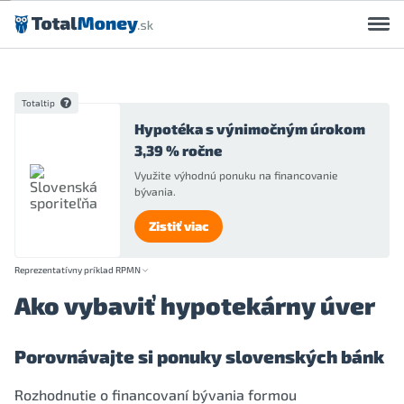
Preskočiť na obsah
Totaltip
Hypotéka s výnimočným úrokom
3,39 % ročne
Využite výhodnú ponuku na financovanie
bývania.
Zistiť viac
Reprezentatívny príklad RPMN
Ako vybaviť hypotekárny úver
Porovnávajte si ponuky slovenských bánk
Rozhodnutie o financovaní bývania formou