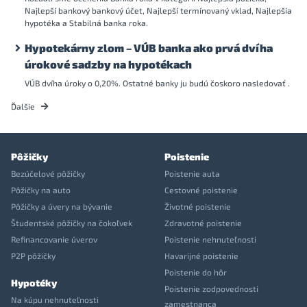
Najlepší bankový bankový účet, Najlepší termínovaný vklad, Najlepšia
hypotéka a Stabilná banka roka.
Hypotekárny zlom – VÚB banka ako prvá dvíha
úrokové sadzby na hypotékach
VÚB dvíha úroky o 0,20%. Ostatné banky ju budú čoskoro nasledovať .
Ďalšie
Pôžičky
Poistenie
Bezúčelové pôžičky
Poistenie auta
Pôžičky na auto
Cestovné poistenie
Pôžičky a úvery na bývanie
Životné poistenie
Študentské pôžičky na čokoľvek
Zdravotné poistenie
Refinancovanie úverov
Poistenie nehnuteľnosti
P2P pôžičky
Havarijné poistenie
Poistenie do hôr
Hypotéky
Poistenie zodpovednosti
Na kúpu nehnuteľnosti
zamestnanca