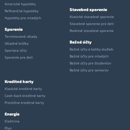
Americké hypotéky
Stavebné sporenie
Refinančné hypotéky
Klasické stavebné sporenie
Hypotéky pre mladých
Stavebné sporenie pre deti
Sporenie
Rodinné stavebné sporenie
Termínované vklady
Bežné účty
Vkladné knížky
Bežné účty a balíky služieb
Sporiace účty
Bežné účty pre mladých
Sporenie pre deti
Bežné účty pre študentov
Bežné účty pre seniorov
Kreditné karty
Klasické kreditné karty
Cash-back kreditné karty
Prestížne kreditné karty
Energie
Elektrina
Plyn