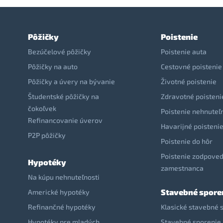
Pôžičky
Poistenie
Bezúčelové pôžičky
Poistenie auta
Pôžičky na auto
Cestovné poistenie
Pôžičky a úvery na bývanie
Životné poistenie
Študentské pôžičky na
Zdravotné poisteni
čokoľvek
Poistenie nehnuteľ
Refinancovanie úverov
Havarijné poisteni
P2P pôžičky
Poistenie do hôr
Poistenie zodpoved
Hypotéky
zamestnanca
Na kúpu nehnuteľnosti
Stavebné spore
Americké hypotéky
Refinančné hypotéky
Klasické stavebné 
Hypotéky pre mladých
Stavebné sporenie 