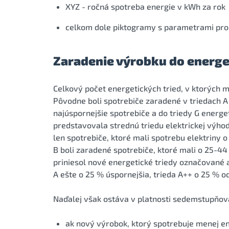
XYZ - ročná spotreba energie v kWh za rok
celkom dole piktogramy s parametrami pro
Zaradenie výrobku do energet
Celkový počet energetických tried, v ktorých 
Pôvodne boli spotrebiče zaradené v triedach A 
najúspornejšie spotrebiče a do triedy G energ
predstavovala strednú triedu elektrickej výhod
len spotrebiče, ktoré mali spotrebu elektriny o
B boli zaradené spotrebiče, ktoré mali o 25-44
priniesol nové energetické triedy označované a
A ešte o 25 % úspornejšia, trieda A++ o 25 % od
Naďalej však ostáva v platnosti sedemstupňová 
ak nový výrobok, ktorý spotrebuje menej en