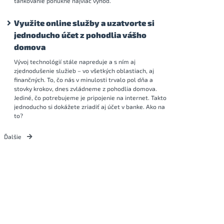
tankovanie ponúkne najviac výhod.
Využite online služby a uzatvorte si
jednoducho účet z pohodlia vášho
domova
Vývoj technológií stále napreduje a s ním aj
zjednodušenie služieb – vo všetkých oblastiach, aj
finančných. To, čo nás v minulosti trvalo pol dňa a
stovky krokov, dnes zvládneme z pohodlia domova.
Jediné, čo potrebujeme je pripojenie na internet. Takto
jednoducho si dokážete zriadiť aj účet v banke. Ako na
to?
Ďalšie