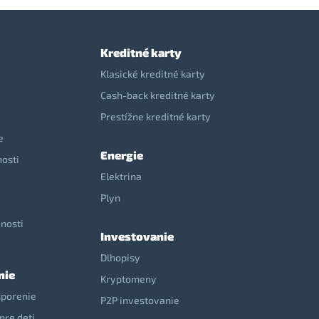
Kreditné karty
Klasické kreditné karty
Cash-back kreditné karty
Prestížne kreditné karty
e
Energie
nosti
Elektrina
e
Plyn
nosti
Investovanie
Dlhopisy
nie
Kryptomeny
sporenie
P2P investovanie
pre deti