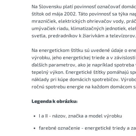
Na Slovensku platí povinnosť označovať domá
štítok od mája 2002. Táto povinnosť sa týka nap
mrazničiek, elektrických ohrievačov vody, práčo
umývačiek riadu, klimatizačných jednotiek, elek
svetla, predradníkov k žiarivkám a televízorov
Na energetickom štítku sú uvedené údaje o ene
výrobku, jeho energetickej triede a v závislost
ďalších parametrov, ako je napríklad spotreba 
tepelný výkon. Energetické štítky pomáhajú sp
náklady pri kúpe domácich spotrebičov. Výrobc
ročnú spotrebu energie na každom domácom sp
Legenda k obrázku:
I a II - názov, značka a model výrobku
farebné označenie - energetické triedy a za