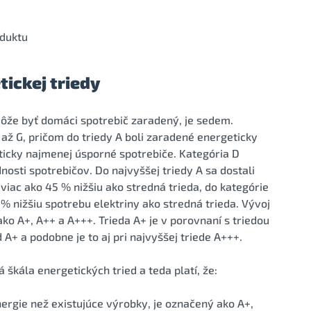
duktu
ickej triedy
môže byť domáci spotrebič zaradený, je sedem.
až G, pričom do triedy A boli zaradené energeticky
eticky najmenej úsporné spotrebiče. Kategória D
nosti spotrebičov. Do najvyššej triedy A sa dostali
 viac ako 45 % nižšiu ako stredná trieda, do kategórie
 % nižšiu spotrebu elektriny ako stredná trieda. Vývoj
ko A+, A++ a A+++. Trieda A+ je v porovnaní s triedou
 A+ a podobne je to aj pri najvyššej triede A+++.
škála energetických tried a teda platí, že:
ergie než existujúce výrobky, je označený ako A+,