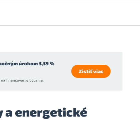
močným úrokom 3,39 %
Zistiť viac
na financovanie bývania.
y a energetické