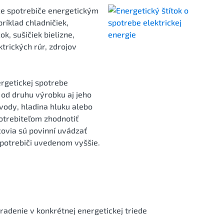
ce spotrebiče energetickým
ríklad chladničiek,
k, sušičiek bielizne,
trických rúr, zdrojov
.
rgetickej spotrebe
i od druhu výrobku aj jeho
vody, hladina hluku alebo
otrebiteľom zhodnotiť
ovia sú povinní uvádzať
otrebiči uvedenom vyššie.
radenie v konkrétnej energetickej triede