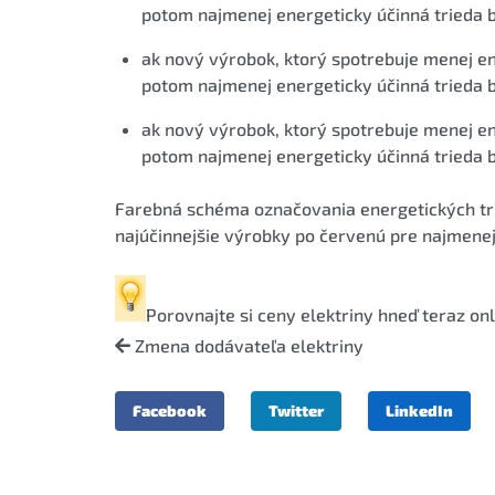
potom najmenej energeticky účinná trieda b
ak nový výrobok, ktorý spotrebuje menej en
potom najmenej energeticky účinná trieda 
ak nový výrobok, ktorý spotrebuje menej en
potom najmenej energeticky účinná trieda 
Farebná schéma označovania energetických tri
najúčinnejšie výrobky po červenú pre najmenej
Porovnajte si
ceny elektriny
hneď teraz onl
Zmena dodávateľa elektriny
Facebook
Twitter
LinkedIn