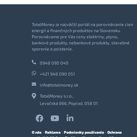
TotalMoney je najväčší portál na porovnávanie cien
energií a finančných produktov na Slovensku.
Porovnávame pre Vás ceny elektriny, plynu,
bankové produkty, nebankové produkty, stavebné
sporenie a poistenie.
0948 090 040
+421 948 090 051
info@totalmoney.sk
TotalMoney s.r.o.,
Levočská 866, Poprad, 058 01
O nás
-
Reklama
-
Podmienky používania
-
Ochrana