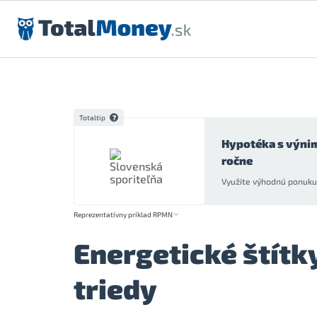
Preskočiť na obsah
Totaltip
Hypotéka s výni
ročne
Využite výhodnú ponuku 
Reprezentatívny príklad RPMN
Energetické štítk
triedy