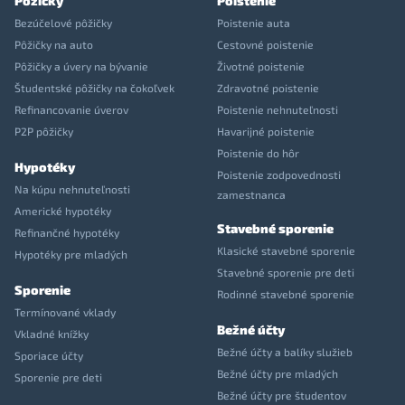
Pôžičky
Poistenie
Bezúčelové pôžičky
Poistenie auta
Pôžičky na auto
Cestovné poistenie
Pôžičky a úvery na bývanie
Životné poistenie
Študentské pôžičky na čokoľvek
Zdravotné poistenie
Refinancovanie úverov
Poistenie nehnuteľnosti
P2P pôžičky
Havarijné poistenie
Poistenie do hôr
Hypotéky
Poistenie zodpovednosti
Na kúpu nehnuteľnosti
zamestnanca
Americké hypotéky
Stavebné sporenie
Refinančné hypotéky
Klasické stavebné sporenie
Hypotéky pre mladých
Stavebné sporenie pre deti
Sporenie
Rodinné stavebné sporenie
Termínované vklady
Bežné účty
Vkladné knížky
Bežné účty a balíky služieb
Sporiace účty
Bežné účty pre mladých
Sporenie pre deti
Bežné účty pre študentov