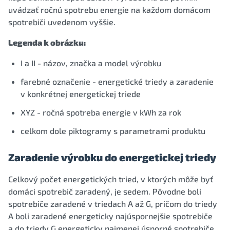
uvádzať ročnú spotrebu energie na každom domácom
spotrebiči uvedenom vyššie.
Legenda k obrázku:
I a II - názov, značka a model výrobku
farebné označenie - energetické triedy a zaradenie
v konkrétnej energetickej triede
XYZ - ročná spotreba energie v kWh za rok
celkom dole piktogramy s parametrami produktu
Zaradenie výrobku do energetickej triedy
Celkový počet energetických tried, v ktorých môže byť
domáci spotrebič zaradený, je sedem. Pôvodne boli
spotrebiče zaradené v triedach A až G, pričom do triedy
A boli zaradené energeticky najúspornejšie spotrebiče
a do triedy G energeticky najmenej úsporné spotrebiče.