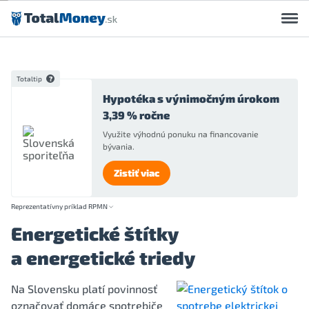
Preskočiť na obsah
Totaltip
Hypotéka s výnimočným úrokom
3,39 % ročne
Využite výhodnú ponuku na financovanie
bývania.
Zistiť viac
Reprezentatívny príklad RPMN
Energetické štítky
a energetické triedy
Na Slovensku platí povinnosť
označovať domáce spotrebiče