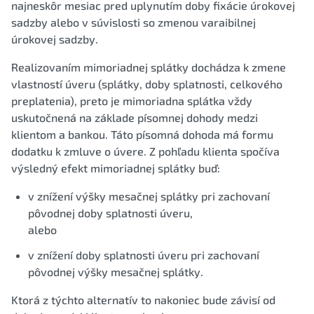
najneskôr mesiac pred uplynutím doby fixácie úrokovej
sadzby alebo v súvislosti so zmenou varaibilnej
úrokovej sadzby.
Realizovaním mimoriadnej splátky dochádza k zmene
vlastností úveru (splátky, doby splatnosti, celkového
preplatenia), preto je mimoriadna splátka vždy
uskutočnená na základe písomnej dohody medzi
klientom a bankou. Táto písomná dohoda má formu
dodatku k zmluve o úvere. Z pohľadu klienta spočíva
výsledný efekt mimoriadnej splátky buď:
v znížení výšky mesačnej splátky pri zachovaní
pôvodnej doby splatnosti úveru,
alebo
v znížení doby splatnosti úveru pri zachovaní
pôvodnej výšky mesačnej splátky.
Ktorá z týchto alternatív to nakoniec bude závisí od