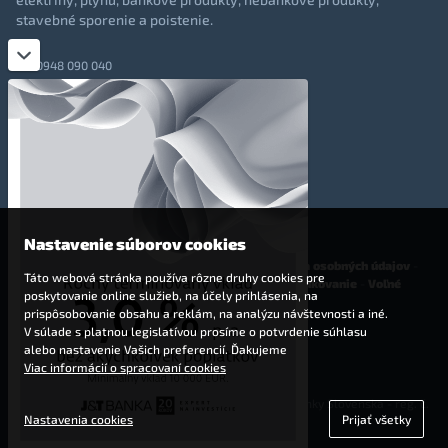
stavebné sporenie a poistenie.
0948 090 040
+421 948 090 051
info@totalmoney.sk
TotalMoney s.r.o.,
Levočská 866, Poprad, 058 01
Nastavenie súborov cookies
O nás
-
Reklama
-
Podmienky používania
-
Ochrana osobných údajov
-
Táto webová stránka používa rôzne druhy cookies pre
Cookies
-
Nastavenia cookies
-
Finančné sprostredkovanie
-
Voľné
poskytovanie online služieb, na účely prihlásenia, na
pracovné miesta
prispôsobovanie obsahu a reklám, na analýzu návštevnosti a iné.
V súlade s platnou legislatívou prosíme o potvrdenie súhlasu
Affiliate - partnerský program
alebo nastavenie Vašich preferencií. Ďakujeme
Viac informácií o spracovaní cookies
© 2009 - 2023 TotalMoney s.r.o.
(samostatný finančný agent, povolenie Národnej banky Slovenska - reg. č.
Nastavenia cookies
Prijať všetky
127292)