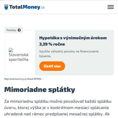
Preskočiť na obsah
Totaltip
Hypotéka s výnimočným úrokom
3,39 % ročne
Využite výhodnú ponuku na financovanie
bývania.
Zistiť viac
Reprezentatívny príklad RPMN
Mimoriadne splátky
Za mimoriadnu splátku možno považovať každú splátku
úveru, ktorej výška je v konkrétnom mesiaci splácania
uhradená nad rámec predpísanej mesačnej splátky. Ak