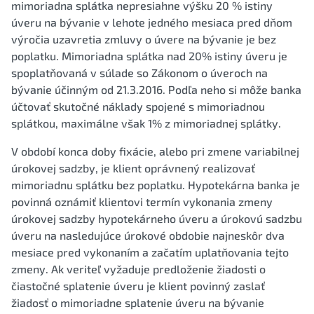
mimoriadna splátka nepresiahne výšku 20 % istiny
úveru na bývanie v lehote jedného mesiaca pred dňom
výročia uzavretia zmluvy o úvere na bývanie je bez
poplatku. Mimoriadna splátka nad 20% istiny úveru je
spoplatňovaná v súlade so Zákonom o úveroch na
bývanie účinným od 21.3.2016. Podľa neho si môže banka
účtovať skutočné náklady spojené s mimoriadnou
splátkou, maximálne však 1% z mimoriadnej splátky.
V období konca doby fixácie, alebo pri zmene variabilnej
úrokovej sadzby, je klient oprávnený realizovať
mimoriadnu splátku bez poplatku. Hypotekárna banka je
povinná oznámiť klientovi termín vykonania zmeny
úrokovej sadzby hypotekárneho úveru a úrokovú sadzbu
úveru na nasledujúce úrokové obdobie najneskôr dva
mesiace pred vykonaním a začatím uplatňovania tejto
zmeny. Ak veriteľ vyžaduje predloženie žiadosti o
čiastočné splatenie úveru je klient povinný zaslať
žiadosť o mimoriadne splatenie úveru na bývanie