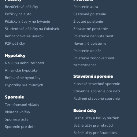
Bezúčelové pôžičky
Poistenie auta
Pôžičky na auto
Cestovné poistenie
Pôžičky a úvery na bývanie
Životné poistenie
Študentské pôžičky na čokoľvek
Zdravotné poistenie
Refinancovanie úverov
Poistenie nehnuteľnosti
P2P pôžičky
Havarijné poistenie
Poistenie do hôr
Hypotéky
Poistenie zodpovednosti
Na kúpu nehnuteľnosti
zamestnanca
Americké hypotéky
Stavebné sporenie
Refinančné hypotéky
Klasické stavebné sporenie
Hypotéky pre mladých
Stavebné sporenie pre deti
Sporenie
Rodinné stavebné sporenie
Termínované vklady
Bežné účty
Vkladné knížky
Bežné účty a balíky služieb
Sporiace účty
Bežné účty pre mladých
Sporenie pre deti
Bežné účty pre študentov