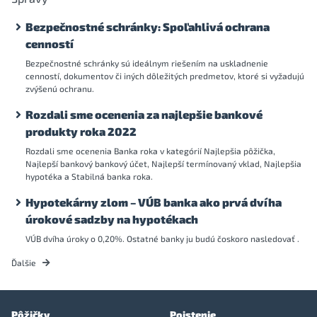
Bezpečnostné schránky: Spoľahlivá ochrana
cenností
Bezpečnostné schránky sú ideálnym riešením na uskladnenie
cenností, dokumentov či iných dôležitých predmetov, ktoré si vyžadujú
zvýšenú ochranu.
Rozdali sme ocenenia za najlepšie bankové
produkty roka 2022
Rozdali sme ocenenia Banka roka v kategórií Najlepšia pôžička,
Najlepší bankový bankový účet, Najlepší termínovaný vklad, Najlepšia
hypotéka a Stabilná banka roka.
Hypotekárny zlom – VÚB banka ako prvá dvíha
úrokové sadzby na hypotékach
VÚB dvíha úroky o 0,20%. Ostatné banky ju budú čoskoro nasledovať .
Ďalšie
Pôžičky
Poistenie