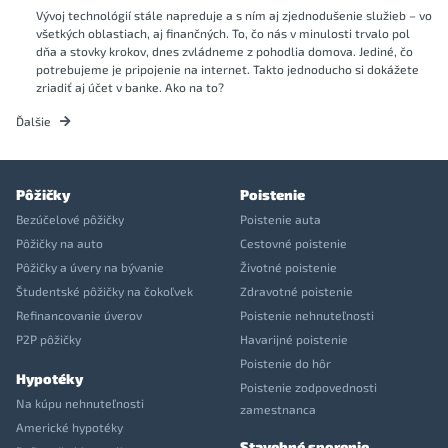
Vývoj technológií stále napreduje a s ním aj zjednodušenie služieb – vo
všetkých oblastiach, aj finančných. To, čo nás v minulosti trvalo pol
dňa a stovky krokov, dnes zvládneme z pohodlia domova. Jediné, čo
potrebujeme je pripojenie na internet. Takto jednoducho si dokážete
zriadiť aj účet v banke. Ako na to?
Ďalšie
Pôžičky
Poistenie
Bezúčelové pôžičky
Poistenie auta
Pôžičky na auto
Cestovné poistenie
Pôžičky a úvery na bývanie
Životné poistenie
Študentské pôžičky na čokoľvek
Zdravotné poistenie
Refinancovanie úverov
Poistenie nehnuteľnosti
P2P pôžičky
Havarijné poistenie
Poistenie do hôr
Hypotéky
Poistenie zodpovednosti
Na kúpu nehnuteľnosti
zamestnanca
Americké hypotéky
Stavebné sporenie