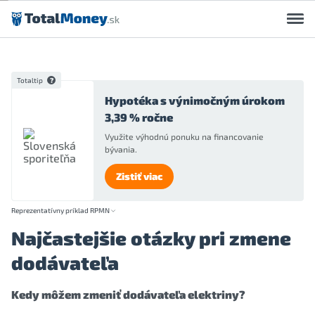
Preskočiť na obsah
Totaltip
Hypotéka s výnimočným úrokom
3,39 % ročne
Využite výhodnú ponuku na financovanie
bývania.
Zistiť viac
Reprezentatívny príklad RPMN
Najčastejšie otázky pri zmene
dodávateľa
Kedy môžem zmeniť dodávateľa elektriny?