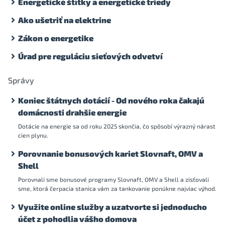
Energetické štítky a energetické triedy
Ako ušetriť na elektrine
Zákon o energetike
Úrad pre reguláciu sieťových odvetví
Správy
Koniec štátnych dotácií - Od nového roka čakajú
domácnosti drahšie energie
Dotácie na energie sa od roku 2025 skončia, čo spôsobí výrazný nárast
cien plynu.
Porovnanie bonusových kariet Slovnaft, OMV a
Shell
Porovnali sme bonusové programy Slovnaft, OMV a Shell a zisťovali
sme, ktorá čerpacia stanica vám za tankovanie ponúkne najviac výhod.
Využite online služby a uzatvorte si jednoducho
účet z pohodlia vášho domova