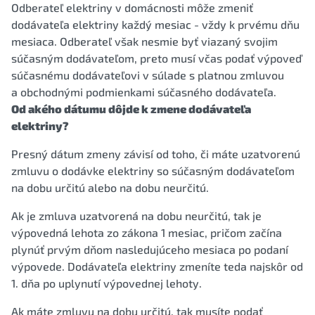
Odberateľ elektriny v domácnosti môže zmeniť
dodávateľa elektriny každý mesiac - vždy k prvému dňu
mesiaca. Odberateľ však nesmie byť viazaný svojim
súčasným dodávateľom, preto musí včas podať výpoveď
súčasnému dodávateľovi v súlade s platnou zmluvou
a obchodnými podmienkami súčasného dodávateľa.
Od akého dátumu dôjde k zmene dodávateľa
elektriny?
Presný dátum zmeny závisí od toho, či máte uzatvorenú
zmluvu o dodávke elektriny so súčasným dodávateľom
na dobu určitú alebo na dobu neurčitú.
Ak je zmluva uzatvorená na dobu neurčitú, tak je
výpovedná lehota zo zákona 1 mesiac, pričom začína
plynúť prvým dňom nasledujúceho mesiaca po podaní
výpovede. Dodávateľa elektriny zmeníte teda najskôr od
1. dňa po uplynutí výpovednej lehoty.
Ak máte zmluvu na dobu určitú, tak musíte podať