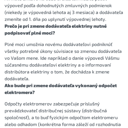
výpoveď podľa dohodnutých zmluvných podmienok
(niekedy je výpovedná lehota aj 3 mesiaca) a dodávateľa
zmeníte od 1. dňa po uplynutí výpovednej lehoty.
Prečo je pri zmene dodávateľa elektriny nutné
podpisovať plné moci?
Plné moci umožnia novému dodávateľovi podniknúť
všetky potrebné úkony súvisiace so zmenou dodávateľa
vo Vašom mene. Ide napríklad o danie výpovedi Vášmu
súčasnému dodávateľovi elektriny a o informovaní
distribútora elektriny o tom, že dochádza k zmene
dodávateľa.
Ako bude pri zmene dodávateľa vykonaný odpočet
elektromera?
Odpočty elektromerov zabezpečuje príslušný
prevádzkovateľ distribučnej sústavy (distribučná
spoločnosť), a to buď fyzickým odpočtom elektromeru
alebo odhadom (konkrétna forma záleží od rozhodnutia