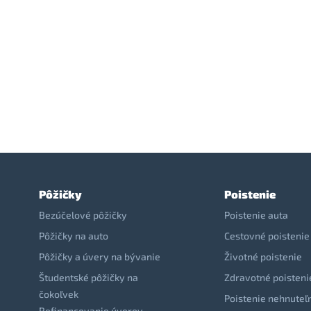
Pôžičky
Poistenie
Bezúčelové pôžičky
Poistenie auta
Pôžičky na auto
Cestovné poistenie
Pôžičky a úvery na bývanie
Životné poistenie
Študentské pôžičky na
Zdravotné poisteni
čokoľvek
Poistenie nehnuteľ
Refinancovanie úverov