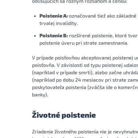
odlišujúcich sa rôznym rozsahom a cenou:
Poistenie A:
označované tiež ako základné po
trvalej invalidity.
Poistenie B:
rozšírené poistenie, ktoré tvor
poistenie úveru pri strate zamestnania.
V prípade poisťovňou akceptovanej poistenej u
poisťovňa. V závislosti od typu poistenej udalo
(napríklad v prípade smrti), alebo začne uhrá
(napríklad po dobu 24 mesiacov pri strate zame
poskytovateľa poistenia (zväčša ide o komerčn
banky).
Životné poistenie
Zriadenie životného poistenia nie je nevyhnut