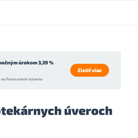
močným úrokom 3,39 %
Zistiť viac
na financovanie bývania.
potekárnych úveroch