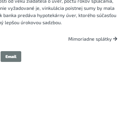
ti od veku žiadateľa o úver, počtu rokov splácania,
enie vyžadované je, vinkulácia poistnej sumy by mala
k banka predáva hypotekárny úver, ktorého súčasťou
ený lepšou úrokovou sadzbou.
Mimoriadne splátky
Email