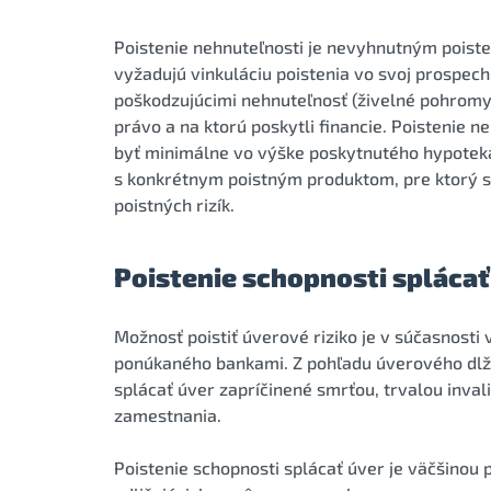
Poistenie nehnuteľnosti je nevyhnutným poist
vyžadujú vinkuláciu poistenia vo svoj prospec
poškodzujúcimi nehnuteľnosť (živelné pohromy,
právo a na ktorú poskytli financie. Poistenie 
byť minimálne vo výške poskytnutého hypoteká
s konkrétnym poistným produktom, pre ktorý s
poistných rizík.
Poistenie schopnosti splácať
Možnosť poistiť úverové riziko je v súčasnost
ponúkaného bankami. Z pohľadu úverového dlžní
splácať úver zapríčinené smrťou, trvalou inva
zamestnania.
Poistenie schopnosti splácať úver je väčšinou