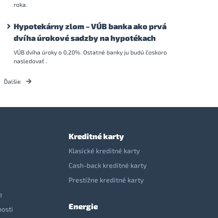
roka.
Hypotekárny zlom – VÚB banka ako prvá
dvíha úrokové sadzby na hypotékach
VÚB dvíha úroky o 0,20%. Ostatné banky ju budú čoskoro
nasledovať .
Ďalšie
Kreditné karty
Klasické kreditné karty
Cash-back kreditné karty
Prestížne kreditné karty
e
Energie
nosti