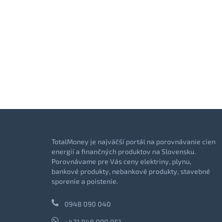
TotalMoney je najväčší portál na porovnávanie cien
energií a finančných produktov na Slovensku.
Porovnávame pre Vás ceny elektriny, plynu,
bankové produkty, nebankové produkty, stavebné
sporenie a poistenie.
0948 090 040
+421 948 090 051