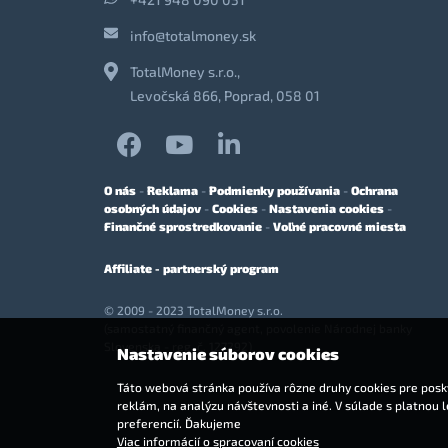
info@totalmoney.sk
TotalMoney s.r.o.,
Levočská 866, Poprad, 058 01
O nás
-
Reklama
-
Podmienky používania
-
Ochrana
osobných údajov
-
Cookies
-
Nastavenia cookies
-
Finančné sprostredkovanie
-
Voľné pracovné miesta
Affiliate - partnerský program
© 2009 - 2023 TotalMoney s.r.o.
(samostatný finančný agent, povolenie Národnej banky
Slovenska - reg. č. 127292)
Nastavenie súborov cookies
Táto webová stránka používa rôzne druhy cookies pre posky
reklám, na analýzu návštevnosti a iné. V súlade s platnou 
preferencií. Ďakujeme
Viac informácií o spracovaní cookies