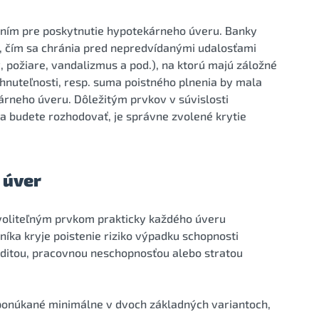
ením pre poskytnutie hypotekárneho úveru. Banky
h, čím sa chránia pred nepredvídanými udalosťami
 požiare, vandalizmus a pod.), na ktorú majú záložné
nehnuteľnosti, resp. suma poistného plnenia by mala
rneho úveru. Dôležitým prvkov v súvislosti
a budete rozhodovať, je správne zvolené krytie
 úver
i voliteľným prvkom prakticky každého úveru
ka kryje poistenie riziko výpadku schopnosti
liditou, pracovnou neschopnosťou alebo stratou
 ponúkané minimálne v dvoch základných variantoch,