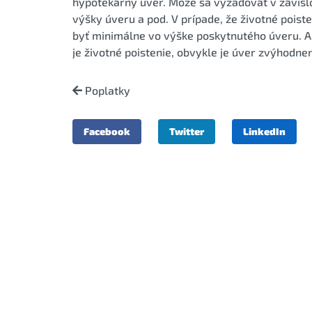
hypotekárny úver. Môže sa vyžadovať v závislos
výšky úveru a pod. V prípade, že životné poist
byť minimálne vo výške poskytnutého úveru. A
je životné poistenie, obvykle je úver zvýhodn
Poplatky
Facebook
Twitter
LinkedIn