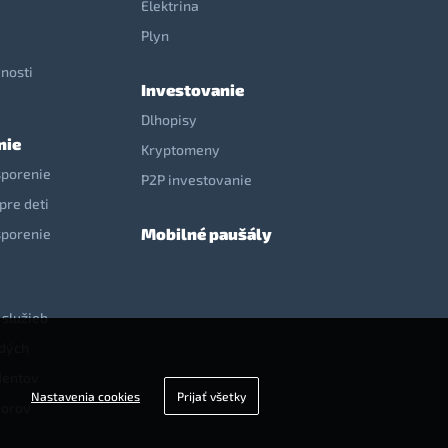
Elektrina
e
Plyn
nosti
Investovanie
Dlhopisy
nie
Kryptomeny
sporenie
P2P investovanie
pre deti
Mobilné paušály
sporenie
 služieb
adých
dentov
Nastavenia cookies
Prijať všetky
iorov