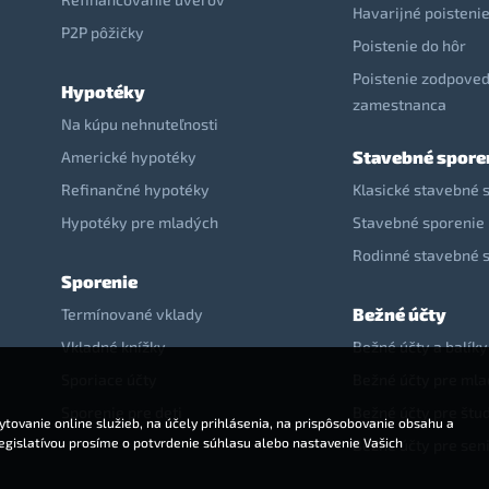
Havarijné poisteni
P2P pôžičky
Poistenie do hôr
Poistenie zodpoved
Hypotéky
zamestnanca
Na kúpu nehnuteľnosti
Stavebné spore
Americké hypotéky
Refinančné hypotéky
Klasické stavebné 
Hypotéky pre mladých
Stavebné sporenie 
Rodinné stavebné 
Sporenie
Bežné účty
Termínované vklady
Vkladné knížky
Bežné účty a balíky
Sporiace účty
Bežné účty pre ml
Sporenie pre deti
Bežné účty pre štu
tovanie online služieb, na účely prihlásenia, na prispôsobovanie obsahu a
legislatívou prosíme o potvrdenie súhlasu alebo nastavenie Vašich
Bežné účty pre sen