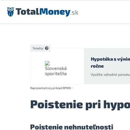
Preskočiť na obsah
Totaltip
Hypotéka s výni
ročne
Využite výhodnú ponuku 
Reprezentatívny príklad RPMN
Poistenie pri hy
Poistenie nehnuteľnosti