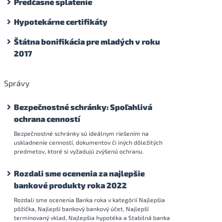
Predčasné splatenie
Hypotekárne certifikáty
Štátna bonifikácia pre mladých v roku
2017
Správy
Bezpečnostné schránky: Spoľahlivá
ochrana cenností
Bezpečnostné schránky sú ideálnym riešením na
uskladnenie cenností, dokumentov či iných dôležitých
predmetov, ktoré si vyžadujú zvýšenú ochranu.
Rozdali sme ocenenia za najlepšie
bankové produkty roka 2022
Rozdali sme ocenenia Banka roka v kategórií Najlepšia
pôžička, Najlepší bankový bankový účet, Najlepší
termínovaný vklad, Najlepšia hypotéka a Stabilná banka