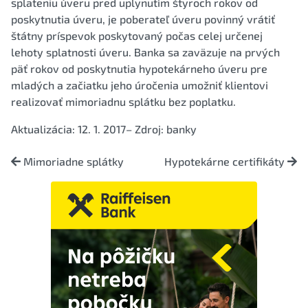
splateniu úveru pred uplynutím štyroch rokov od
poskytnutia úveru, je poberateľ úveru povinný vrátiť
štátny príspevok poskytovaný počas celej určenej
lehoty splatnosti úveru. Banka sa zaväzuje na prvých
päť rokov od poskytnutia hypotekárneho úveru pre
mladých a začiatku jeho úročenia umožniť klientovi
realizovať mimoriadnu splátku bez poplatku.
Aktualizácia: 12. 1. 2017– Zdroj: banky
Mimoriadne splátky
Hypotekárne certifikáty