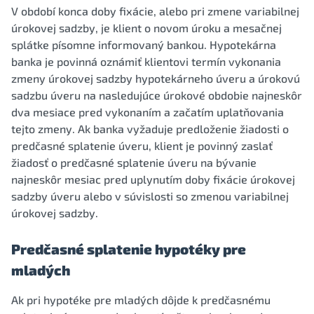
V období konca doby fixácie, alebo pri zmene variabilnej
úrokovej sadzby, je klient o novom úroku a mesačnej
splátke písomne informovaný bankou. Hypotekárna
banka je povinná oznámiť klientovi termín vykonania
zmeny úrokovej sadzby hypotekárneho úveru a úrokovú
sadzbu úveru na nasledujúce úrokové obdobie najneskôr
dva mesiace pred vykonaním a začatím uplatňovania
tejto zmeny. Ak banka vyžaduje predloženie žiadosti o
predčasné splatenie úveru, klient je povinný zaslať
žiadosť o predčasné splatenie úveru na bývanie
najneskôr mesiac pred uplynutím doby fixácie úrokovej
sadzby úveru alebo v súvislosti so zmenou variabilnej
úrokovej sadzby.
Predčasné splatenie hypotéky pre
mladých
Ak pri hypotéke pre mladých dôjde k predčasnému