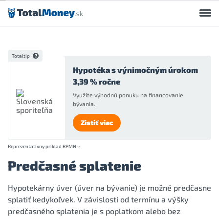
Preskočiť na obsah
Totaltip
Hypotéka s výnimočným úrokom
3,39 % ročne
Využite výhodnú ponuku na financovanie
bývania.
Zistiť viac
Reprezentatívny príklad RPMN
Predčasné splatenie
Hypotekárny úver (úver na bývanie) je možné predčasne
splatiť kedykoľvek. V závislosti od termínu a výšky
predčasného splatenia je s poplatkom alebo bez