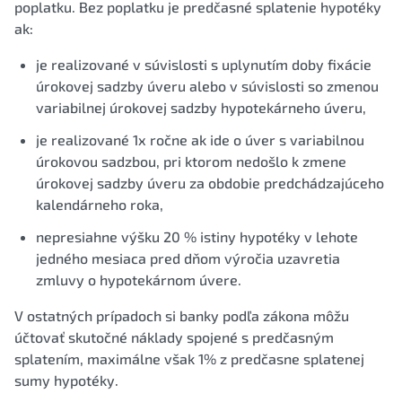
poplatku. Bez poplatku je predčasné splatenie hypotéky
ak:
je realizované v súvislosti s uplynutím doby fixácie
úrokovej sadzby úveru alebo v súvislosti so zmenou
variabilnej úrokovej sadzby hypotekárneho úveru,
je realizované 1x ročne ak ide o úver s variabilnou
úrokovou sadzbou, pri ktorom nedošlo k zmene
úrokovej sadzby úveru za obdobie predchádzajúceho
kalendárneho roka,
nepresiahne výšku 20 % istiny hypotéky v lehote
jedného mesiaca pred dňom výročia uzavretia
zmluvy o hypotekárnom úvere.
V ostatných prípadoch si banky podľa zákona môžu
účtovať skutočné náklady spojené s predčasným
splatením, maximálne však 1% z predčasne splatenej
sumy hypotéky.