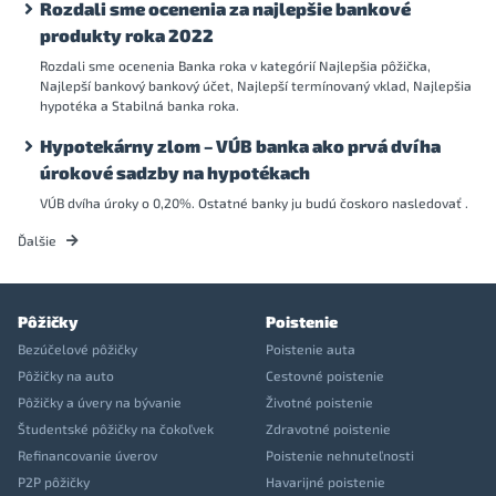
Rozdali sme ocenenia za najlepšie bankové
produkty roka 2022
Rozdali sme ocenenia Banka roka v kategórií Najlepšia pôžička,
Najlepší bankový bankový účet, Najlepší termínovaný vklad, Najlepšia
hypotéka a Stabilná banka roka.
Hypotekárny zlom – VÚB banka ako prvá dvíha
úrokové sadzby na hypotékach
VÚB dvíha úroky o 0,20%. Ostatné banky ju budú čoskoro nasledovať .
Ďalšie
Pôžičky
Poistenie
Bezúčelové pôžičky
Poistenie auta
Pôžičky na auto
Cestovné poistenie
Pôžičky a úvery na bývanie
Životné poistenie
Študentské pôžičky na čokoľvek
Zdravotné poistenie
Refinancovanie úverov
Poistenie nehnuteľnosti
P2P pôžičky
Havarijné poistenie