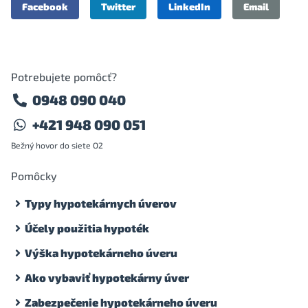
Facebook
Twitter
LinkedIn
Email
Potrebujete pomôcť?
0948 090 040
+421 948 090 051
Bežný hovor do siete O2
Pomôcky
Typy hypotekárnych úverov
Účely použitia hypoték
Výška hypotekárneho úveru
Ako vybaviť hypotekárny úver
Zabezpečenie hypotekárneho úveru