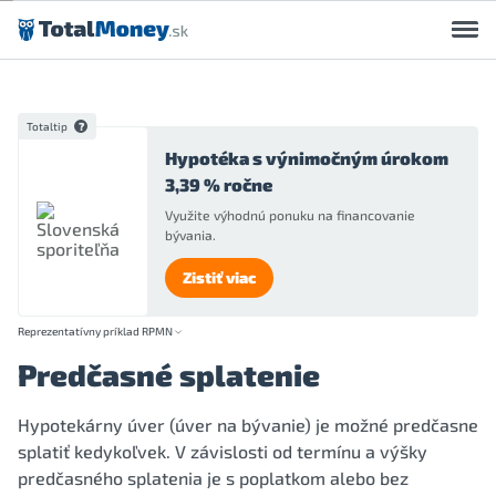
Preskočiť na obsah
Totaltip
Hypotéka s výnimočným úrokom
3,39 % ročne
Využite výhodnú ponuku na financovanie
bývania.
Zistiť viac
Reprezentatívny príklad RPMN
Predčasné splatenie
Hypotekárny úver (úver na bývanie) je možné predčasne
splatiť kedykoľvek. V závislosti od termínu a výšky
predčasného splatenia je s poplatkom alebo bez