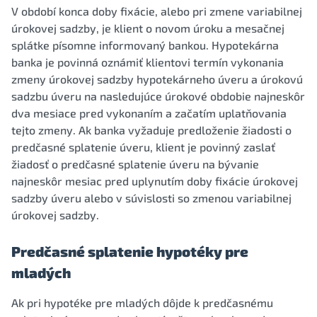
V období konca doby fixácie, alebo pri zmene variabilnej
úrokovej sadzby, je klient o novom úroku a mesačnej
splátke písomne informovaný bankou. Hypotekárna
banka je povinná oznámiť klientovi termín vykonania
zmeny úrokovej sadzby hypotekárneho úveru a úrokovú
sadzbu úveru na nasledujúce úrokové obdobie najneskôr
dva mesiace pred vykonaním a začatím uplatňovania
tejto zmeny. Ak banka vyžaduje predloženie žiadosti o
predčasné splatenie úveru, klient je povinný zaslať
žiadosť o predčasné splatenie úveru na bývanie
najneskôr mesiac pred uplynutím doby fixácie úrokovej
sadzby úveru alebo v súvislosti so zmenou variabilnej
úrokovej sadzby.
Predčasné splatenie hypotéky pre
mladých
Ak pri hypotéke pre mladých dôjde k predčasnému