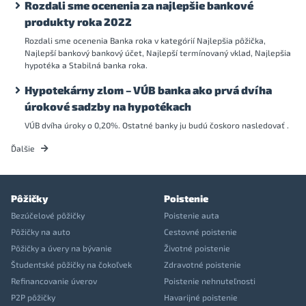
Rozdali sme ocenenia za najlepšie bankové
produkty roka 2022
Rozdali sme ocenenia Banka roka v kategórií Najlepšia pôžička,
Najlepší bankový bankový účet, Najlepší termínovaný vklad, Najlepšia
hypotéka a Stabilná banka roka.
Hypotekárny zlom – VÚB banka ako prvá dvíha
úrokové sadzby na hypotékach
VÚB dvíha úroky o 0,20%. Ostatné banky ju budú čoskoro nasledovať .
Ďalšie
Pôžičky
Poistenie
Bezúčelové pôžičky
Poistenie auta
Pôžičky na auto
Cestovné poistenie
Pôžičky a úvery na bývanie
Životné poistenie
Študentské pôžičky na čokoľvek
Zdravotné poistenie
Refinancovanie úverov
Poistenie nehnuteľnosti
P2P pôžičky
Havarijné poistenie