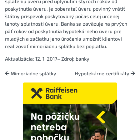
splateniu úveru pred uplynutím štyroch rokov od
poskytnutia úveru, je poberateľ úveru povinný vrátiť
štátny príspevok poskytovaný počas celej určenej
lehoty splatnosti úveru. Banka sa zaväzuje na prvých
päť rokov od poskytnutia hypotekárneho úveru pre
mladých a začiatku jeho úročenia umožniť klientovi
realizovať mimoriadnu splátku bez poplatku.
Aktualizácia: 12. 1. 2017– Zdroj: banky
Mimoriadne splátky
Hypotekárne certifikáty