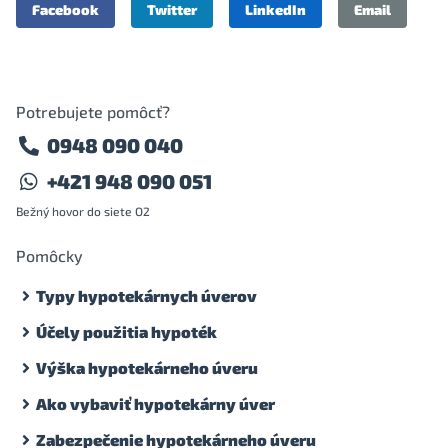
Facebook
Twitter
LinkedIn
Email
Potrebujete pomôcť?
0948 090 040
+421 948 090 051
Bežný hovor do siete O2
Pomôcky
Typy hypotekárnych úverov
Účely použitia hypoték
Výška hypotekárneho úveru
Ako vybaviť hypotekárny úver
Zabezpečenie hypotekárneho úveru