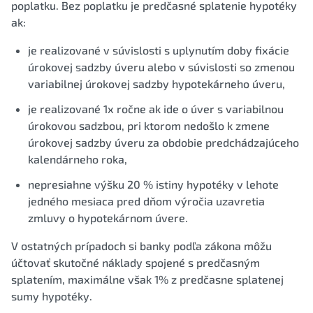
poplatku. Bez poplatku je predčasné splatenie hypotéky
ak:
je realizované v súvislosti s uplynutím doby fixácie
úrokovej sadzby úveru alebo v súvislosti so zmenou
variabilnej úrokovej sadzby hypotekárneho úveru,
je realizované 1x ročne ak ide o úver s variabilnou
úrokovou sadzbou, pri ktorom nedošlo k zmene
úrokovej sadzby úveru za obdobie predchádzajúceho
kalendárneho roka,
nepresiahne výšku 20 % istiny hypotéky v lehote
jedného mesiaca pred dňom výročia uzavretia
zmluvy o hypotekárnom úvere.
V ostatných prípadoch si banky podľa zákona môžu
účtovať skutočné náklady spojené s predčasným
splatením, maximálne však 1% z predčasne splatenej
sumy hypotéky.