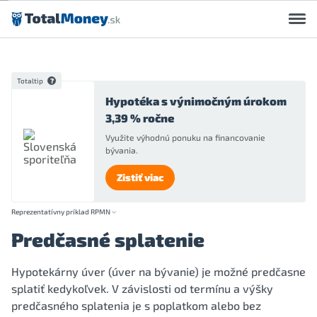
Preskočiť na obsah
Totaltip
Hypotéka s výnimočným úrokom
3,39 % ročne
Využite výhodnú ponuku na financovanie
bývania.
Zistiť viac
Reprezentatívny príklad RPMN
Predčasné splatenie
Hypotekárny úver (úver na bývanie) je možné predčasne
splatiť kedykoľvek. V závislosti od termínu a výšky
predčasného splatenia je s poplatkom alebo bez