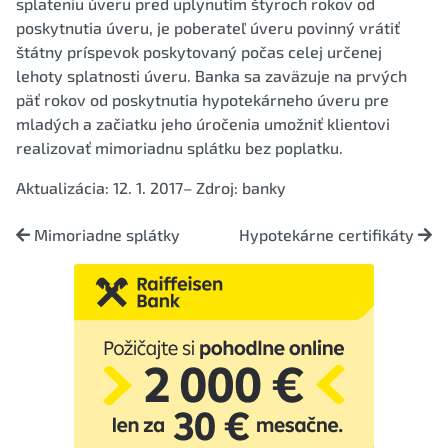
splateniu úveru pred uplynutím štyroch rokov od
poskytnutia úveru, je poberateľ úveru povinný vrátiť
štátny príspevok poskytovaný počas celej určenej
lehoty splatnosti úveru. Banka sa zaväzuje na prvých
päť rokov od poskytnutia hypotekárneho úveru pre
mladých a začiatku jeho úročenia umožniť klientovi
realizovať mimoriadnu splátku bez poplatku.
Aktualizácia: 12. 1. 2017– Zdroj: banky
Mimoriadne splátky
Hypotekárne certifikáty