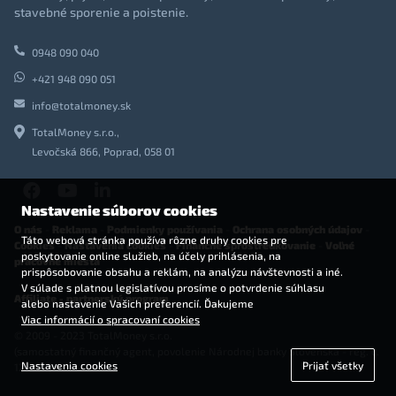
stavebné sporenie a poistenie.
0948 090 040
+421 948 090 051
info@totalmoney.sk
TotalMoney s.r.o.,
Levočská 866, Poprad, 058 01
Nastavenie súborov cookies
O nás
-
Reklama
-
Podmienky používania
-
Ochrana osobných údajov
-
Táto webová stránka používa rôzne druhy cookies pre
Cookies
-
Nastavenia cookies
-
Finančné sprostredkovanie
-
Voľné
poskytovanie online služieb, na účely prihlásenia, na
pracovné miesta
prispôsobovanie obsahu a reklám, na analýzu návštevnosti a iné.
V súlade s platnou legislatívou prosíme o potvrdenie súhlasu
Affiliate - partnerský program
alebo nastavenie Vašich preferencií. Ďakujeme
Viac informácií o spracovaní cookies
© 2009 - 2023 TotalMoney s.r.o.
(samostatný finančný agent, povolenie Národnej banky Slovenska - reg. č.
Nastavenia cookies
Prijať všetky
127292)