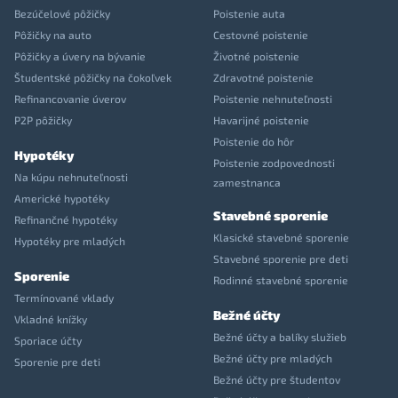
Bezúčelové pôžičky
Poistenie auta
Pôžičky na auto
Cestovné poistenie
Pôžičky a úvery na bývanie
Životné poistenie
Študentské pôžičky na čokoľvek
Zdravotné poistenie
Refinancovanie úverov
Poistenie nehnuteľnosti
P2P pôžičky
Havarijné poistenie
Poistenie do hôr
Hypotéky
Poistenie zodpovednosti
Na kúpu nehnuteľnosti
zamestnanca
Americké hypotéky
Stavebné sporenie
Refinančné hypotéky
Klasické stavebné sporenie
Hypotéky pre mladých
Stavebné sporenie pre deti
Sporenie
Rodinné stavebné sporenie
Termínované vklady
Bežné účty
Vkladné knížky
Bežné účty a balíky služieb
Sporiace účty
Bežné účty pre mladých
Sporenie pre deti
Bežné účty pre študentov