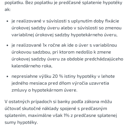
poplatku. Bez poplatku je predčasné splatenie hypotéky
ak:
je realizované v súvislosti s uplynutím doby fixácie
úrokovej sadzby úveru alebo v súvislosti so zmenou
variabilnej úrokovej sadzby hypotekárneho úveru,
je realizované 1x ročne ak ide o úver s variabilnou
úrokovou sadzbou, pri ktorom nedošlo k zmene
úrokovej sadzby úveru za obdobie predchádzajúceho
kalendárneho roka,
nepresiahne výšku 20 % istiny hypotéky v lehote
jedného mesiaca pred dňom výročia uzavretia
zmluvy o hypotekárnom úvere.
V ostatných prípadoch si banky podľa zákona môžu
účtovať skutočné náklady spojené s predčasným
splatením, maximálne však 1% z predčasne splatenej
sumy hypotéky.