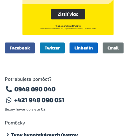
Facebook
Twitter
LinkedIn
Email
Potrebujete pomôcť?
0948 090 040
+421 948 090 051
Bežný hovor do siete O2
Pomôcky
Typy hypotekárnych úverov