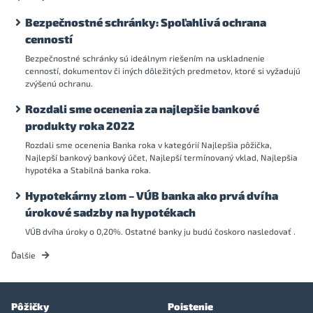
Bezpečnostné schránky: Spoľahlivá ochrana
cenností
Bezpečnostné schránky sú ideálnym riešením na uskladnenie
cenností, dokumentov či iných dôležitých predmetov, ktoré si vyžadujú
zvýšenú ochranu.
Rozdali sme ocenenia za najlepšie bankové
produkty roka 2022
Rozdali sme ocenenia Banka roka v kategórií Najlepšia pôžička,
Najlepší bankový bankový účet, Najlepší termínovaný vklad, Najlepšia
hypotéka a Stabilná banka roka.
Hypotekárny zlom – VÚB banka ako prvá dvíha
úrokové sadzby na hypotékach
VÚB dvíha úroky o 0,20%. Ostatné banky ju budú čoskoro nasledovať .
Ďalšie
Pôžičky
Poistenie