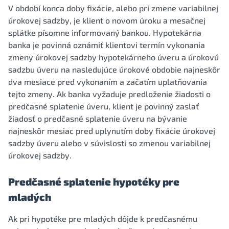
V období konca doby fixácie, alebo pri zmene variabilnej
úrokovej sadzby, je klient o novom úroku a mesačnej
splátke písomne informovaný bankou. Hypotekárna
banka je povinná oznámiť klientovi termín vykonania
zmeny úrokovej sadzby hypotekárneho úveru a úrokovú
sadzbu úveru na nasledujúce úrokové obdobie najneskôr
dva mesiace pred vykonaním a začatím uplatňovania
tejto zmeny. Ak banka vyžaduje predloženie žiadosti o
predčasné splatenie úveru, klient je povinný zaslať
žiadosť o predčasné splatenie úveru na bývanie
najneskôr mesiac pred uplynutím doby fixácie úrokovej
sadzby úveru alebo v súvislosti so zmenou variabilnej
úrokovej sadzby.
Predčasné splatenie hypotéky pre
mladých
Ak pri hypotéke pre mladých dôjde k predčasnému