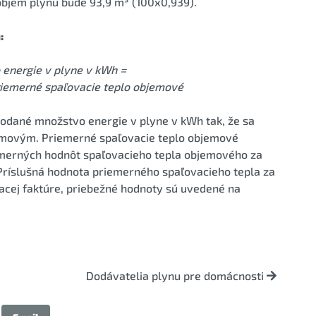
objem plynu bude 93,9 m³ (100x0,939).
:
energie v plyne v kWh =
riemerné spaľovacie teplo objemové
dodané množstvo energie v plyne v kWh tak, že sa
movým. Priemerné spaľovacie teplo objemové
emerných hodnôt spaľovacieho tepla objemového za
 Príslušná hodnota priemerného spaľovacieho tepla za
acej faktúre, priebežné hodnoty sú uvedené na
!
Dodávatelia plynu pre domácnosti