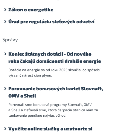
Zákon o energetike
Úrad pre reguláciu sieťových odvetví
Správy
Koniec štátnych dotácií - Od nového
roka čakajú domácnosti drahšie energie
Dotácie na energie sa od roku 2025 skončia, čo spôsobí
výrazný nárast cien plynu.
Porovnanie bonusových kariet Slovnaft,
OMV a Shell
Porovnali sme bonusové programy Slovnaft, OMV
a Shell a zisťovali sme, ktorá čerpacia stanica vám za
tankovanie ponúkne najviac výhod.
Využite online služby a uzatvorte si