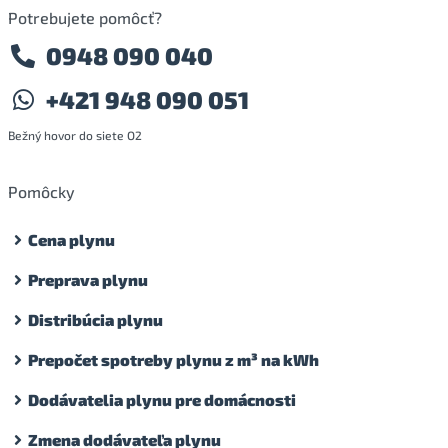
Potrebujete pomôcť?
0948 090 040
+421 948 090 051
Bežný hovor do siete O2
Pomôcky
Cena plynu
Preprava plynu
Distribúcia plynu
Prepočet spotreby plynu z m³ na kWh
Dodávatelia plynu pre domácnosti
Zmena dodávateľa plynu