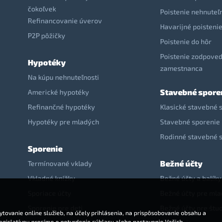
čokoľvek
Poistenie nehnuteľ
Refinancovanie úverov
Havarijné poisteni
P2P pôžičky
Poistenie do hôr
Poistenie zodpoved
Hypotéky
zamestnanca
Na kúpu nehnuteľnosti
Stavebné spore
Americké hypotéky
Refinančné hypotéky
Klasické stavebné 
Hypotéky pre mladých
Stavebné sporenie 
Rodinné stavebné 
Sporenie
Bežné účty
Termínované vklady
Vkladné knížky
Bežné účty a balíky
Sporiace účty
Bežné účty pre ml
Sporenie pre deti
Bežné účty pre štu
tovanie online služieb, na účely prihlásenia, na prispôsobovanie obsahu a
legislatívou prosíme o potvrdenie súhlasu alebo nastavenie Vašich