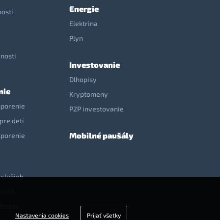
Energie
nosti
Elektrina
e
Plyn
nosti
Investovanie
Dlhopisy
nie
Kryptomeny
sporenie
P2P investovanie
pre deti
Mobilné paušály
sporenie
 služieb
adých
dentov
Nastavenia cookies
Prijať všetky