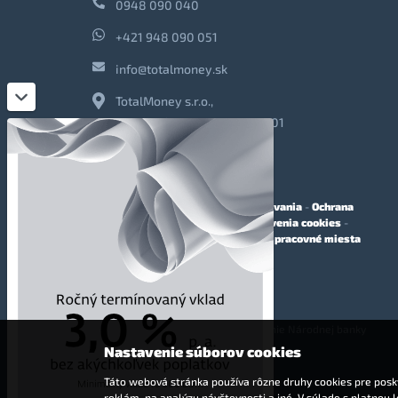
0948 090 040
+421 948 090 051
info@totalmoney.sk
TotalMoney s.r.o.,
Levočská 866, Poprad, 058 01
O nás
-
Reklama
-
Podmienky používania
-
Ochrana
osobných údajov
-
Cookies
-
Nastavenia cookies
-
Finančné sprostredkovanie
-
Voľné pracovné miesta
Affiliate - partnerský program
© 2009 - 2023 TotalMoney s.r.o.
(samostatný finančný agent, povolenie Národnej banky
Slovenska - reg. č. 127292)
Nastavenie súborov cookies
Táto webová stránka používa rôzne druhy cookies pre posky
reklám, na analýzu návštevnosti a iné. V súlade s platnou 