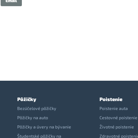
Email
Pôžičky
Poistenie
Bezúčelové pôžičky
Poistenie auta
Pôžičky na auto
Cestovné poistenie
Pôžičky a úvery na bývanie
Životné poistenie
Študentské pôžičky na
Zdravotné poisteni