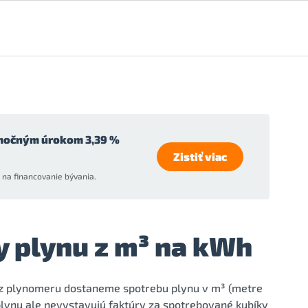
močným úrokom 3,39 %
Zistiť viac
na financovanie bývania.
y plynu z m³ na kWh
 z plynomeru dostaneme spotrebu plynu v m³ (metre
a plynu ale nevystavujú faktúry za spotrebované kubíky