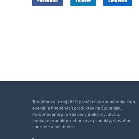
Facebook
Twitter
LinkedIn
TotalMoney je najväčší portál na porovnávanie cien
energií a finančných produktov na Slovensku.
Porovnávame pre Vás ceny elektriny, plynu,
bankové produkty, nebankové produkty, stavebné
sporenie a poistenie.