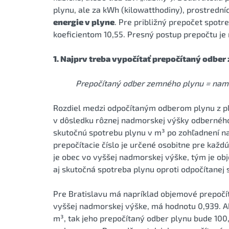
plynu, ale za kWh (kilowatthodiny), prostredn
energie v plyne
. Pre približný prepočet spotr
koeficientom 10,55. Presný postup prepočtu je
1. Najprv treba vypočítať prepočítaný odber
Prepočítaný odber zemného plynu = name
Rozdiel medzi odpočítaným odberom plynu z 
v dôsledku rôznej nadmorskej výšky odberného
skutočnú spotrebu plynu v m³ po zohľadnení 
prepočítacie číslo je určené osobitne pre kaž
je obec vo vyššej nadmorskej výške, tým je obj
aj skutočná spotreba plynu oproti odpočítanej
Pre Bratislavu má napríklad objemové prepočíta
vyššej nadmorskej výške, má hodnotu 0,939. A
m³, tak jeho prepočítaný odber plynu bude 100