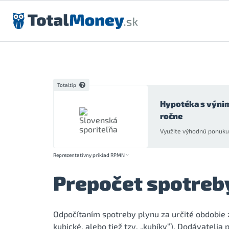
Preskočiť na obsah
Totaltip
Hypotéka s výni
ročne
Využite výhodnú ponuku 
Reprezentatívny príklad RPMN
Prepočet spotreb
Odpočítaním spotreby plynu za určité obdobie
kubické, alebo tiež tzv. „kubíky“). Dodávateli