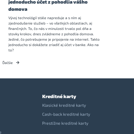
jednoducho účet z pohodlia vášho
domova
Vývoj technológií stále napreduje a s ním aj
zjednodušenie služieb – vo všetkých oblastiach, aj
finančných. To, čo nás v minulosti trvalo pol dňa a
stovky krokov, dnes zvládneme z pohodlia domova.
Jediné, čo potrebujeme je pripojenie na internet. Takto
jednoducho si dokážete zriadiť aj účet v banke. Ako na
to?
Ďalšie
Kreditné karty
Klasické kreditné karty
Cash-back kreditné karty
Prestížne kreditné karty
e