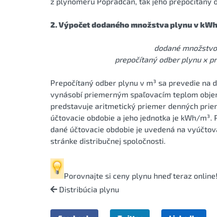
z plynomeru Popradčan, tak jeho prepočítaný 
2. Výpočet dodaného množstva plynu v kWh
dodané množstvo 
prepočítaný odber plynu x p
Prepočítaný odber plynu v m³ sa prevedie na 
vynásobí priemerným spaľovacím teplom obje
predstavuje aritmetický priemer denných pri
účtovacie obdobie a jeho jednotka je kWh/m³.
dané účtovacie obdobie je uvedená na vyúčtov
stránke distribučnej spoločnosti.
Porovnajte si
ceny plynu
hneď teraz online
Distribúcia plynu