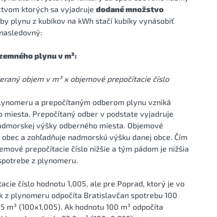
íctvom ktorých sa vyjadruje
dodané množstvo
eby plynu z kubíkov na kWh stačí kubíky vynásobiť
 nasledovný:
 zemného plynu v m³:
raný objem v m³ x objemové prepočítacie číslo
plynomeru a prepočítaným odberom plynu vzniká
 miesta. Prepočítaný odber v podstate vyjadruje
nadmorskej výšky odberného miesta. Objemové
dú obec a zohľadňuje nadmorskú výšku danej obce. Čím
emové prepočítacie číslo nižšie a tým pádom je nižšia
 spotrebe z plynomeru.
cie číslo hodnotu 1,005, ale pre Poprad, ktorý je vo
k z plynomeru odpočíta Bratislavčan spotrebu 100
,5 m³ (100x1,005). Ak hodnotu 100 m³ odpočíta