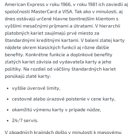
American Express v roku 1966, v roku 1981 ich zaviedli aj
spoločnosti MasterCard a VISA. Tak ako v minulosti, aj
dnes ostávajú určené hlavne bonitnejším klientom s
vyššími mesačnými príjmami a útratami. V hierarchii
platobných kariet zaujímajú prvé miesto za
štandardnými kreditnými kartami. V balení zlatej karty
nájdete okrem klasických funkcií aj rôzne ďalšie
benefity. Konkrétne funkcie a doplnkové benefity
zlatých kariet závisia od vydavateľa karty a jeho
politiky. Na rozdiel od väčšiny štandardných kariet
ponúkajú zlaté karty:
vyššie úverové limity,
cestovné alebo úrazové poistenie v cene karty,
okamžitú výmenu karty v prípade núdze,
24/7 servis.
V západných krajinách došlo v minulosti k masovému