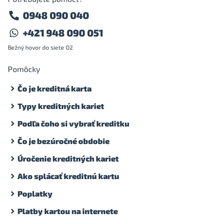
0948 090 040
+421 948 090 051
Bežný hovor do siete O2
Pomôcky
Čo je kreditná karta
Typy kreditných kariet
Podľa čoho si vybrať kreditku
Čo je bezúročné obdobie
Úročenie kreditných kariet
Ako splácať kreditnú kartu
Poplatky
Platby kartou na internete