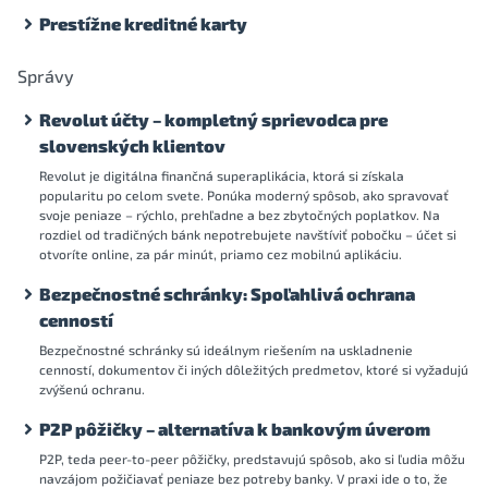
Prestížne kreditné karty
Správy
Revolut účty – kompletný sprievodca pre
slovenských klientov
Revolut je digitálna finančná superaplikácia, ktorá si získala
popularitu po celom svete. Ponúka moderný spôsob, ako spravovať
svoje peniaze – rýchlo, prehľadne a bez zbytočných poplatkov. Na
rozdiel od tradičných bánk nepotrebujete navštíviť pobočku – účet si
otvoríte online, za pár minút, priamo cez mobilnú aplikáciu.
Bezpečnostné schránky: Spoľahlivá ochrana
cenností
Bezpečnostné schránky sú ideálnym riešením na uskladnenie
cenností, dokumentov či iných dôležitých predmetov, ktoré si vyžadujú
zvýšenú ochranu.
P2P pôžičky – alternatíva k bankovým úverom
P2P, teda peer-to-peer pôžičky, predstavujú spôsob, ako si ľudia môžu
navzájom požičiavať peniaze bez potreby banky. V praxi ide o to, že