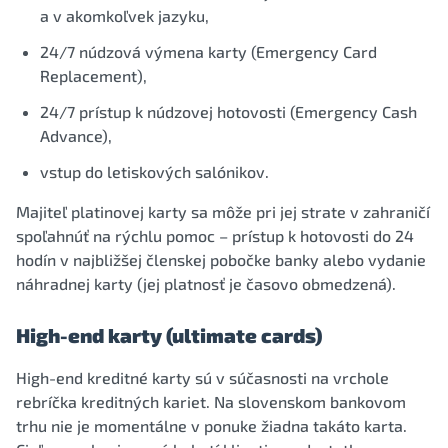
a v akomkoľvek jazyku,
24/7 núdzová výmena karty (Emergency Card
Replacement),
24/7 prístup k núdzovej hotovosti (Emergency Cash
Advance),
vstup do letiskových salónikov.
Majiteľ platinovej karty sa môže pri jej strate v zahraničí
spoľahnúť na rýchlu pomoc – prístup k hotovosti do 24
hodín v najbližšej členskej pobočke banky alebo vydanie
náhradnej karty (jej platnosť je časovo obmedzená).
High-end karty (ultimate cards)
High-end kreditné karty sú v súčasnosti na vrchole
rebríčka kreditných kariet. Na slovenskom bankovom
trhu nie je momentálne v ponuke žiadna takáto karta.