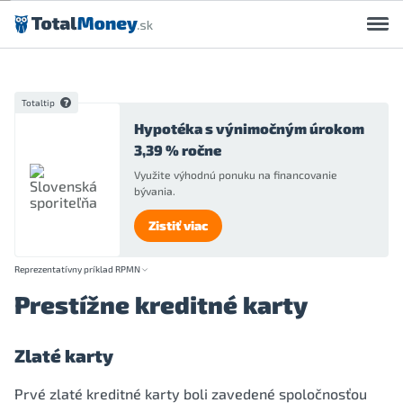
Preskočiť na obsah
Totaltip
Hypotéka s výnimočným úrokom
3,39 % ročne
Využite výhodnú ponuku na financovanie
bývania.
Zistiť viac
Reprezentatívny príklad RPMN
Prestížne kreditné karty
Zlaté karty
Prvé zlaté kreditné karty boli zavedené spoločnosťou