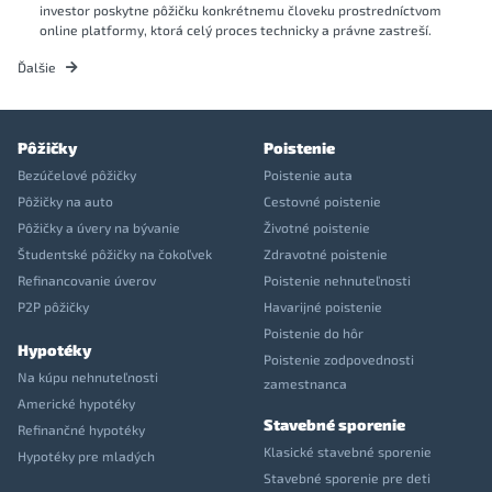
investor poskytne pôžičku konkrétnemu človeku prostredníctvom
online platformy, ktorá celý proces technicky a právne zastreší.
Ďalšie
Pôžičky
Poistenie
Bezúčelové pôžičky
Poistenie auta
Pôžičky na auto
Cestovné poistenie
Pôžičky a úvery na bývanie
Životné poistenie
Študentské pôžičky na čokoľvek
Zdravotné poistenie
Refinancovanie úverov
Poistenie nehnuteľnosti
P2P pôžičky
Havarijné poistenie
Poistenie do hôr
Hypotéky
Poistenie zodpovednosti
Na kúpu nehnuteľnosti
zamestnanca
Americké hypotéky
Stavebné sporenie
Refinančné hypotéky
Klasické stavebné sporenie
Hypotéky pre mladých
Stavebné sporenie pre deti