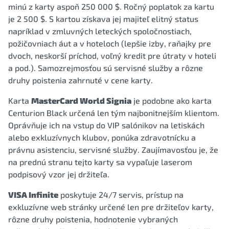
minú z karty aspoň 250 000 $. Ročný poplatok za kartu
je 2 500 $. S kartou získava jej majiteľ elitný status
napríklad v zmluvných leteckých spoločnostiach,
požičovniach áut a v hoteloch (lepšie izby, raňajky pre
dvoch, neskorší príchod, voľný kredit pre útraty v hoteli
a pod.). Samozrejmosťou sú servisné služby a rôzne
druhy poistenia zahrnuté v cene karty.
Karta
MasterCard World Signia
je podobne ako karta
Centurion Black určená len tým najbonitnejším klientom.
Oprávňuje ich na vstup do VIP salónikov na letiskách
alebo exkluzívnych klubov, ponúka zdravotnícku a
právnu asistenciu, servisné služby. Zaujímavosťou je, že
na prednú stranu tejto karty sa vypaľuje laserom
podpisový vzor jej držiteľa.
VISA Infinite
poskytuje 24/7 servis, prístup na
exkluzívne web stránky určené len pre držiteľov karty,
rôzne druhy poistenia, hodnotenie vybraných