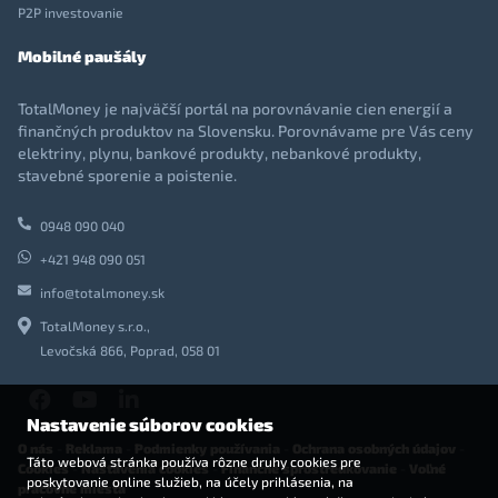
P2P investovanie
Mobilné paušály
TotalMoney je najväčší portál na porovnávanie cien energií a
finančných produktov na Slovensku. Porovnávame pre Vás ceny
elektriny, plynu, bankové produkty, nebankové produkty,
stavebné sporenie a poistenie.
0948 090 040
+421 948 090 051
info@totalmoney.sk
TotalMoney s.r.o.,
Levočská 866, Poprad, 058 01
Nastavenie súborov cookies
O nás
-
Reklama
-
Podmienky používania
-
Ochrana osobných údajov
-
Táto webová stránka používa rôzne druhy cookies pre
Cookies
-
Nastavenia cookies
-
Finančné sprostredkovanie
-
Voľné
poskytovanie online služieb, na účely prihlásenia, na
pracovné miesta