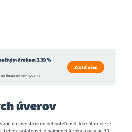
močným úrokom 3,39 %
Zistiť viac
na financovanie bývania.
ch úverov
né na investície do nehnuteľností. Ich splatenie je
Lehota splatnosti je najmenej 4 roky a najviac 30