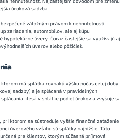
naká nehnuteľnosť. Najčastejším dôvodom pre zmenu
jšia úroková sadzba.
abezpečené záložným právom k nehnuteľnosti.
kup zariadenia, automobilov, ale aj kúpu
é hypotekárne úvery. Čoraz častejšie sa využívajú aj
 nevýhodnejších úverov alebo pôžičiek.
nia
ri ktorom má splátka rovnakú výšku počas celej doby
kovej sadzby) a je splácaná v pravidelných
splácania klesá v splátke podiel úrokov a zvyšuje sa
, pri ktorom sa sústreďuje vyššie finančné zaťaženie
onci úverového vzťahu sú splátky najnižšie. Táto
e určená pre klientov, ktorým súčasná príjmová