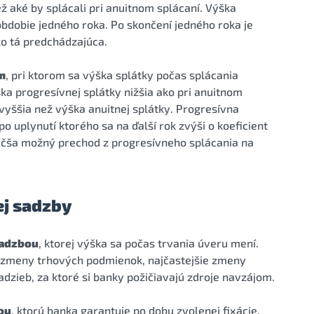
ež aké by splácali pri anuitnom splácaní. Výška
obdobie jedného roka. Po skončení jedného roka je
ko tá predchádzajúca.
m
, pri ktorom sa výška splátky počas splácania
ška progresívnej splátky nižšia ako pri anuitnom
 vyššia než výška anuitnej splátky. Progresívna
o uplynutí ktorého sa na ďalší rok zvýši o koeficient
väčša možný prechod z progresívneho splácania na
ej sadzby
sadzbou
, ktorej výška sa počas trvania úveru mení.
ú zmeny trhových podmienok, najčastejšie zmeny
zieb, za ktoré si banky požičiavajú zdroje navzájom.
ou
, ktorú banka garantuje po dobu zvolenej fixácie.