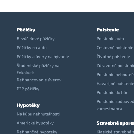
Pôžičky
Poistenie
Bezúčelové pôžičky
Poistenie auta
Pôžičky na auto
Cestovné poistenie
Pôžičky a úvery na bývanie
Životné poistenie
Študentské pôžičky na
Zdravotné poisteni
čokoľvek
Poistenie nehnuteľ
Refinancovanie úverov
Havarijné poisteni
P2P pôžičky
Poistenie do hôr
Poistenie zodpoved
Hypotéky
zamestnanca
Na kúpu nehnuteľnosti
Stavebné spore
Americké hypotéky
Refinančné hypotéky
Klasické stavebné 