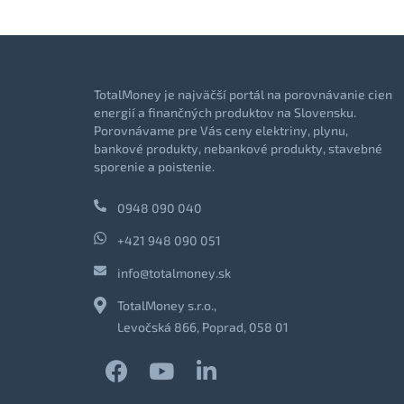
TotalMoney je najväčší portál na porovnávanie cien
energií a finančných produktov na Slovensku.
Porovnávame pre Vás ceny elektriny, plynu,
bankové produkty, nebankové produkty, stavebné
sporenie a poistenie.
0948 090 040
+421 948 090 051
info@totalmoney.sk
TotalMoney s.r.o.,
Levočská 866, Poprad, 058 01