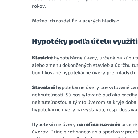
rokov.
Možno ich rozdeliť z viacerých hľadísk:
Hypotéky podľa účelu využit
Klasické
hypotekárne úvery, určené na kúpu tu
alebo zmenu dokončených stavieb a údržbu tuz
bonifikované hypotekárne úvery pre mladých.
Stavebné
hypotekárne úvery poskytované za ú
nehnuteľnosti. Sú poskytované buď ako predhyp
nehnuteľnosťou a týmto úverom sa kryje doba 
hypotekárne úvery na výstavbu, resp. dostava
Hypotekárne úvery
na refinancovanie
určené 
úverov. Princíp refinancovania spočíva v pre