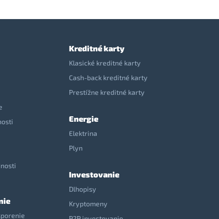
Kreditné karty
Klasické kreditné karty
Cash-back kreditné karty
Prestížne kreditné karty
e
Energie
nosti
Elektrina
e
Plyn
nosti
Investovanie
Dlhopisy
nie
Kryptomeny
sporenie
P2P investovanie