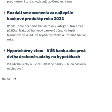
predmetov, ktoré si vyžadujú zvýšenú ochranu.
Rozdali sme ocenenia za najlepšie
bankové produkty roka 2022
Rozdali sme ocenenia Banka roka v kategórií Najlepšia
pôžička, Najlepší bankový bankový účet, Najlepší
termínovaný vklad, Najlepšia hypotéka a Stabilná banka
roka.
Hypotekárny zlom – VÚB banka ako prvá
dvíha úrokové sadzby na hypotékach
VÚB dvíha úroky o 0,20%. Ostatné banky ju budú čoskoro
nasledovať .
Ďalšie