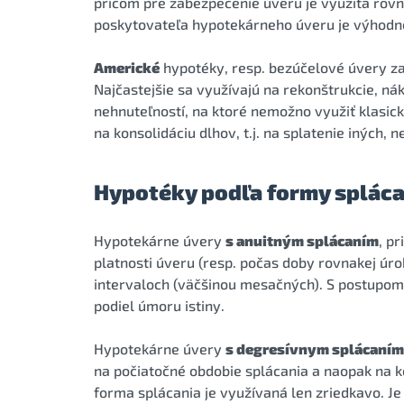
pričom pre zabezpečenie úveru je využitá rov
poskytovateľa hypotekárneho úveru je výhodne
Americké
hypotéky, resp. bezúčelové úvery z
Najčastejšie sa využívajú na rekonštrukcie, ná
nehnuteľností, na ktoré nemožno využiť klasick
na konsolidáciu dlhov, t.j. na splatenie iných,
Hypotéky podľa formy spláca
Hypotekárne úvery
s anuitným splácaním
, p
platnosti úveru (resp. počas doby rovnakej úro
intervaloch (väčšinou mesačných). S postupom 
podiel úmoru istiny.
Hypotekárne úvery
s degresívnym splácaním
na počiatočné obdobie splácania a naopak na k
forma splácania je využívaná len zriedkavo. J