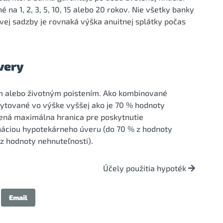
na 1, 2, 3, 5, 10, 15 alebo 20 rokov. Nie všetky banky
vej sadzby je rovnaká výška anuitnej splátky počas
very
m alebo životným poistením. Ako kombinované
ytované vo výške vyššej ako je 70 % hodnoty
vená maximálna hranica pre poskytnutie
náciou hypotekárneho úveru (do 70 % z hodnoty
z hodnoty nehnuteľnosti).
Účely použitia hypoték
Email