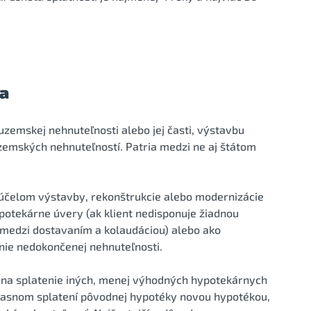
ia
zemskej nehnuteľnosti alebo jej časti, výstavbu
emských nehnuteľností. Patria medzi ne aj štátom
čelom výstavby, rekonštrukcie alebo modernizácie
otekárne úvery (ak klient nedisponuje žiadnou
medzi dostavaním a kolaudáciou) alebo ako
nie nedokončenej nehnuteľnosti.
na splatenie iných, menej výhodných hypotekárnych
dčasnom splatení pôvodnej hypotéky novou hypotékou,