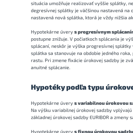
situácia umožňuje realizovať vyššie splátky, n
degresívnej splátky je väčšinou nastavená na 
nastavená nová splátka, ktorá je vždy nižšia a
Hypotekárne úvery
s progresívnym splácaní
postupne znižuje. V počiatkoch splácania je vý
splácaní, neskôr je výška progresívnej splátky
splátka sa stanovuje na obdobie jedného roka, p
rastu. Pri zmene fixácie úrokovej sadzby je z
anuitné splácanie.
Hypotéky podľa typu úrokov
Hypotekárne úvery
s variabilnou úrokovou 
Na výšku variabilnej úrokovej sadzby vplývaj
základnej úrokovej sadzby EURIBOR a zmeny sad
Hypotekárne úvery
s fixnou úrokovou sadzb