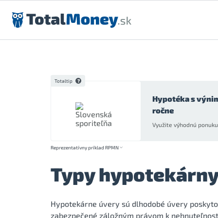
Preskočiť na obsah
Totaltip
Hypotéka s výni
ročne
Využite výhodnú ponuku 
Reprezentatívny príklad RPMN
Typy hypotekárny
Hypotekárne úvery sú dlhodobé úvery poskytova
zabezpečené záložným právom k nehnuteľnosti. 