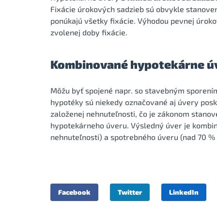
Fixácie úrokových sadzieb sú obvykle stanovené 
ponúkajú všetky fixácie. Výhodou pevnej úroko
zvolenej doby fixácie.
Kombinované hypotekárne ú
Môžu byť spojené napr. so stavebným sporení
hypotéky sú niekedy označované aj úvery posk
založenej nehnuteľnosti, čo je zákonom stano
hypotekárneho úveru. Výsledný úver je kombi
nehnuteľnosti) a spotrebného úveru (nad 70 % 
Facebook
Twitter
LinkedIn