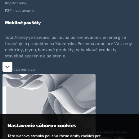
Kryptomeny
P2P investovanie
Mobilné paušály
TotalMoney je najväčší portál na porovnávanie cien energií a
finančných produktov na Slovensku. Porovnávame pre Vás ceny
elektriny, plynu, bankové produkty, nebankové produkty,
stavebné sporenie a poistenie.
0948 090 040
+421 948 090 051
info@totalmoney.sk
TotalMoney s.r.o.,
Levočská 866, Poprad, 058 01
Nastavenie súborov cookies
O nás
-
Reklama
-
Podmienky používania
-
Ochrana osobných údajov
-
Táto webová stránka používa rôzne druhy cookies pre
Cookies
-
Nastavenia cookies
-
Finančné sprostredkovanie
-
Voľné