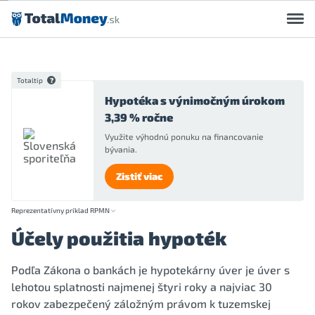
Preskočiť na obsah
Totaltip
Hypotéka s výnimočným úrokom
3,39 % ročne
Využite výhodnú ponuku na financovanie
bývania.
Zistiť viac
Reprezentatívny príklad RPMN
Účely použitia hypoték
Podľa Zákona o bankách je hypotekárny úver je úver s
lehotou splatnosti najmenej štyri roky a najviac 30
rokov zabezpečený záložným právom k tuzemskej