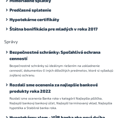
Mimoriadne splátky
Predčasné splatenie
Hypotekárne certifikáty
Štátna bonifikácia pre mladých v roku 2017
Správy
Bezpečnostné schránky: Spoľahlivá ochrana
cenností
Bezpečnostné schránky sú ideálnym riešením na uskladnenie
cenností, dokumentov či iných dôležitých predmetov, ktoré si vyžadujú
zvýšenú ochranu.
Rozdali sme ocenenia za najlepšie bankové
produkty roka 2022
Rozdali sme ocenenia Banka roka v kategórií Najlepšia pôžička,
Najlepší bankový bankový účet, Najlepší termínovaný vklad, Najlepšia
hypotéka a Stabilná banka roka.
Hypotekárny zlom – VÚB banka ako prvá dvíha