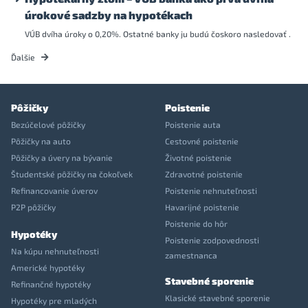
úrokové sadzby na hypotékach
VÚB dvíha úroky o 0,20%. Ostatné banky ju budú čoskoro nasledovať .
Ďalšie
Pôžičky
Poistenie
Bezúčelové pôžičky
Poistenie auta
Pôžičky na auto
Cestovné poistenie
Pôžičky a úvery na bývanie
Životné poistenie
Študentské pôžičky na čokoľvek
Zdravotné poistenie
Refinancovanie úverov
Poistenie nehnuteľnosti
P2P pôžičky
Havarijné poistenie
Poistenie do hôr
Hypotéky
Poistenie zodpovednosti
Na kúpu nehnuteľnosti
zamestnanca
Americké hypotéky
Stavebné sporenie
Refinančné hypotéky
Klasické stavebné sporenie
Hypotéky pre mladých