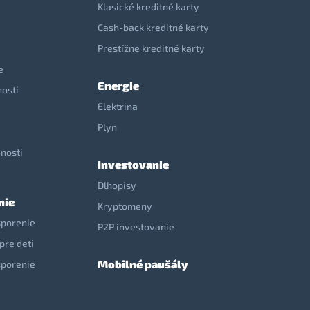
Klasické kreditné karty
Cash-back kreditné karty
Prestížne kreditné karty
e
Energie
nosti
Elektrina
e
Plyn
nosti
Investovanie
Dlhopisy
nie
Kryptomeny
sporenie
P2P investovanie
pre deti
Mobilné paušály
sporenie