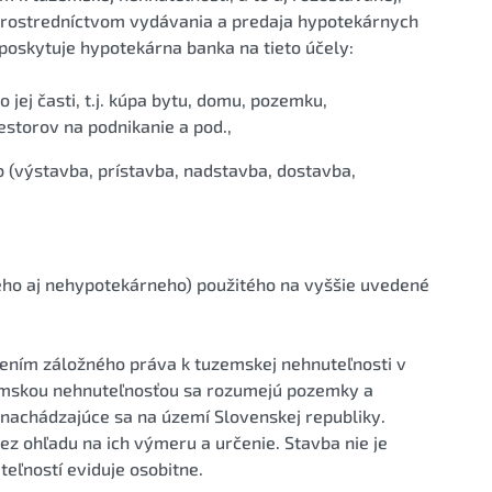
prostredníctvom vydávania a predaja hypotekárnych
poskytuje hypotekárna banka na tieto účely:
jej časti, t.j. kúpa bytu, domu, pozemku,
estorov na podnikanie a pod.,
(výstavba, prístavba, nadstavba, dostavba,
eho aj nehypotekárneho) použitého na vyššie uvedené
ením záložného práva k tuzemskej nehnuteľnosti v
zemskou nehnuteľnosťou sa rozumejú pozemky a
achádzajúce sa na území Slovenskej republiky.
z ohľadu na ich výmeru a určenie. Stavba nie je
teľností eviduje osobitne.