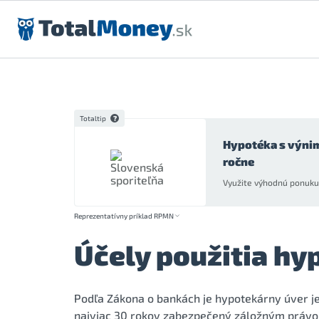
Preskočiť na obsah
Totaltip
Hypotéka s výni
ročne
Využite výhodnú ponuku 
Reprezentatívny príklad RPMN
Účely použitia hy
Podľa Zákona o bankách je hypotekárny úver je 
najviac 30 rokov zabezpečený záložným právom 