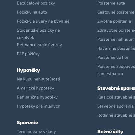
Bezúčelové pôžičky
Poistenie auta
Pôžičky na auto
Cestovné poistenie
Pôžičky a úvery na bývanie
Životné poistenie
Študentské pôžičky na
Zdravotné poisteni
čokoľvek
Poistenie nehnuteľ
Refinancovanie úverov
Havarijné poisteni
P2P pôžičky
Poistenie do hôr
Poistenie zodpoved
Hypotéky
zamestnanca
Na kúpu nehnuteľnosti
Stavebné spore
Americké hypotéky
Refinančné hypotéky
Klasické stavebné 
Hypotéky pre mladých
Stavebné sporenie 
Rodinné stavebné 
Sporenie
Bežné účty
Termínované vklady