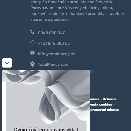
energií a finančných produktov na Slovensku.
Porovnávame pre Vás ceny elektriny, plynu,
bankové produkty, nebankové produkty, stavebné
sporenie a poistenie.
0948 090 040
+421 948 090 051
info@totalmoney.sk
TotalMoney s.r.o.,
Levočská 866, Poprad, 058 01
O nás
-
Reklama
-
Podmienky používania
-
Ochrana
osobných údajov
-
Cookies
-
Nastavenia cookies
-
Finančné sprostredkovanie
-
Voľné pracovné miesta
Affiliate - partnerský program