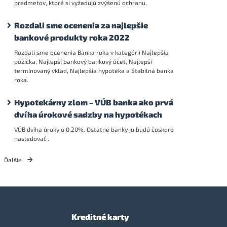
predmetov, ktoré si vyžadujú zvýšenú ochranu.
Rozdali sme ocenenia za najlepšie
bankové produkty roka 2022
Rozdali sme ocenenia Banka roka v kategórií Najlepšia
pôžička, Najlepší bankový bankový účet, Najlepší
termínovaný vklad, Najlepšia hypotéka a Stabilná banka
roka.
Hypotekárny zlom – VÚB banka ako prvá
dvíha úrokové sadzby na hypotékach
VÚB dvíha úroky o 0,20%. Ostatné banky ju budú čoskoro
nasledovať .
Ďalšie
Kreditné karty