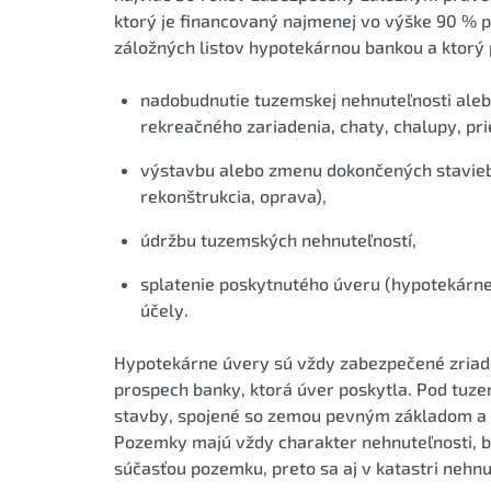
ktorý je financovaný najmenej vo výške 90 % 
záložných listov hypotekárnou bankou a ktorý 
nadobudnutie tuzemskej nehnuteľnosti alebo 
rekreačného zariadenia, chaty, chalupy, pri
výstavbu alebo zmenu dokončených stavieb 
rekonštrukcia, oprava),
údržbu tuzemských nehnuteľností,
splatenie poskytnutého úveru (hypotekárn
účely.
Hypotekárne úvery sú vždy zabezpečené zriad
prospech banky, ktorá úver poskytla. Pod tu
stavby, spojené so zemou pevným základom a n
Pozemky majú vždy charakter nehnuteľnosti, be
súčasťou pozemku, preto sa aj v katastri nehnu