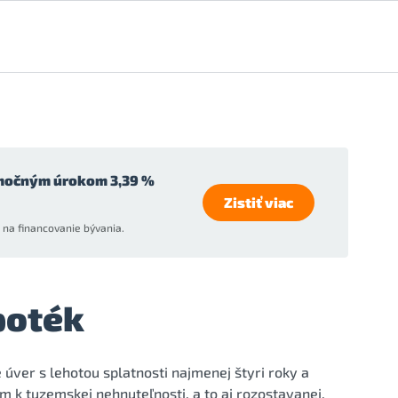
močným úrokom 3,39 %
Zistiť viac
na financovanie bývania.
poték
úver s lehotou splatnosti najmenej štyri roky a
k tuzemskej nehnuteľnosti, a to aj rozostavanej,