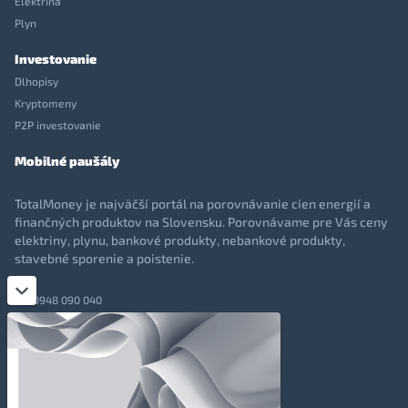
Elektrina
Plyn
Investovanie
Dlhopisy
Kryptomeny
P2P investovanie
Mobilné paušály
TotalMoney je najväčší portál na porovnávanie cien energií a
finančných produktov na Slovensku. Porovnávame pre Vás ceny
elektriny, plynu, bankové produkty, nebankové produkty,
stavebné sporenie a poistenie.
0948 090 040
+421 948 090 051
info@totalmoney.sk
TotalMoney s.r.o.,
Levočská 866, Poprad, 058 01