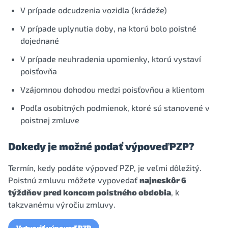
V prípade odcudzenia vozidla (krádeže)
V prípade uplynutia doby, na ktorú bolo poistné
dojednané
V prípade neuhradenia upomienky, ktorú vystaví
poisťovňa
Vzájomnou dohodou medzi poisťovňou a klientom
Podľa osobitných podmienok, ktoré sú stanovené v
poistnej zmluve
Dokedy je možné podať výpoveď PZP?
Termín, kedy podáte výpoveď PZP, je veľmi dôležitý.
Poistnú zmluvu môžete vypovedať
najneskôr 6
týždňov pred koncom poistného obdobia
, k
takzvanému výročiu zmluvy.
Vytvoriť výpoveď PZP