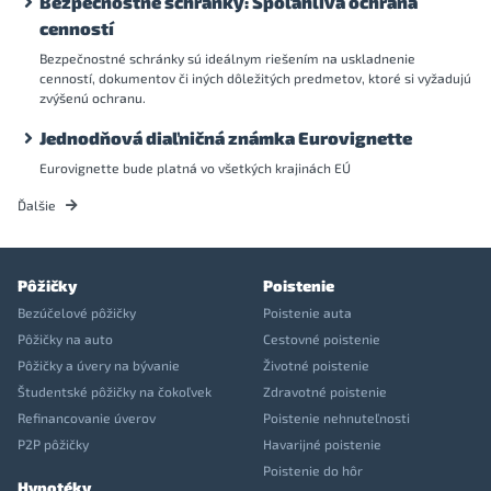
Bezpečnostné schránky: Spoľahlivá ochrana
cenností
Bezpečnostné schránky sú ideálnym riešením na uskladnenie
cenností, dokumentov či iných dôležitých predmetov, ktoré si vyžadujú
zvýšenú ochranu.
Jednodňová diaľničná známka Eurovignette
Eurovignette bude platná vo všetkých krajinách EÚ
Ďalšie
Pôžičky
Poistenie
Bezúčelové pôžičky
Poistenie auta
Pôžičky na auto
Cestovné poistenie
Pôžičky a úvery na bývanie
Životné poistenie
Študentské pôžičky na čokoľvek
Zdravotné poistenie
Refinancovanie úverov
Poistenie nehnuteľnosti
P2P pôžičky
Havarijné poistenie
Poistenie do hôr
Hypotéky