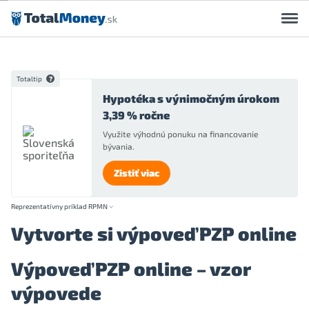
Preskočiť na obsah
Totaltip
Hypotéka s výnimočným úrokom
3,39 % ročne
Využite výhodnú ponuku na financovanie
bývania.
Zistiť viac
Reprezentatívny príklad RPMN
Vytvorte si výpoveď PZP online
Výpoveď PZP online – vzor
výpovede