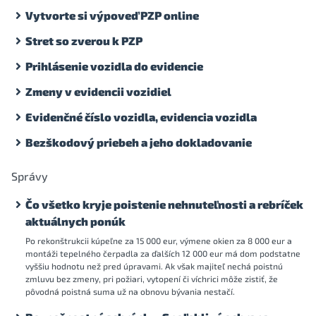
Vytvorte si výpoveď PZP online
Stret so zverou k PZP
Prihlásenie vozidla do evidencie
Zmeny v evidencii vozidiel
Evidenčné číslo vozidla, evidencia vozidla
Bezškodový priebeh a jeho dokladovanie
Správy
Čo všetko kryje poistenie nehnuteľnosti a rebríček
aktuálnych ponúk
Po rekonštrukcii kúpeľne za 15 000 eur, výmene okien za 8 000 eur a
montáži tepelného čerpadla za ďalších 12 000 eur má dom podstatne
vyššiu hodnotu než pred úpravami. Ak však majiteľ nechá poistnú
zmluvu bez zmeny, pri požiari, vytopení či víchrici môže zistiť, že
pôvodná poistná suma už na obnovu bývania nestačí.