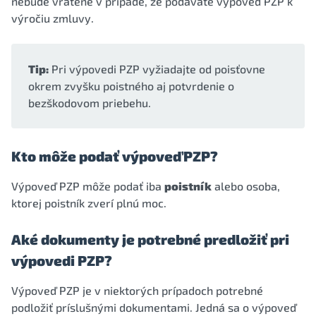
nebude vrátené v prípade, že podávate výpoveď PZP k
výročiu zmluvy.
Tip:
Pri výpovedi PZP vyžiadajte od poisťovne
okrem zvyšku poistného aj potvrdenie o
bezškodovom priebehu.
Kto môže podať výpoveď PZP?
Výpoveď PZP môže podať iba
poistník
alebo osoba,
ktorej poistník zverí plnú moc.
Aké dokumenty je potrebné predložiť pri
výpovedi PZP?
Výpoveď PZP je v niektorých prípadoch potrebné
podložiť príslušnými dokumentami. Jedná sa o výpoveď