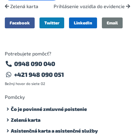
Zelená karta
Prihlásenie vozidla do evidencie
Facebook
Twitter
LinkedIn
Email
Potrebujete pomôcť?
0948 090 040
+421 948 090 051
Bežný hovor do siete O2
Pomôcky
Čo je povinné zmluvné poistenie
Zelená karta
Asistenčná karta a asistenčné služby