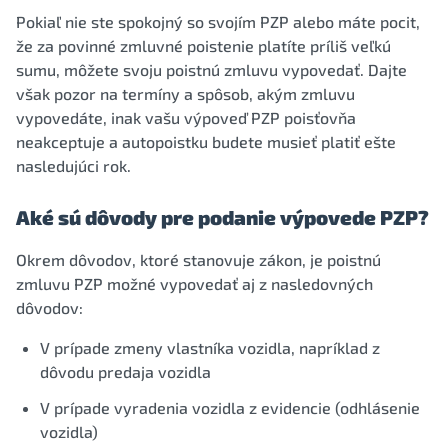
Pokiaľ nie ste spokojný so svojím PZP alebo máte pocit,
že za povinné zmluvné poistenie platíte príliš veľkú
sumu, môžete svoju poistnú zmluvu vypovedať. Dajte
však pozor na termíny a spôsob, akým zmluvu
vypovedáte, inak vašu výpoveď PZP poisťovňa
neakceptuje a autopoistku budete musieť platiť ešte
nasledujúci rok.
Aké sú dôvody pre podanie výpovede PZP?
Okrem dôvodov, ktoré stanovuje zákon, je poistnú
zmluvu PZP možné vypovedať aj z nasledovných
dôvodov:
V prípade zmeny vlastníka vozidla, napríklad z
dôvodu predaja vozidla
V prípade vyradenia vozidla z evidencie (odhlásenie
vozidla)