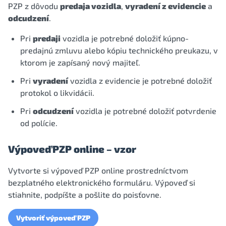
PZP z dôvodu
predaja vozidla
,
vyradení z evidencie
a
odcudzení
.
Pri
predaji
vozidla je potrebné doložiť kúpno-
predajnú zmluvu alebo kópiu technického preukazu, v
ktorom je zapísaný nový majiteľ.
Pri
vyradení
vozidla z evidencie je potrebné doložiť
protokol o likvidácii.
Pri
odcudzení
vozidla je potrebné doložiť potvrdenie
od polície.
Výpoveď PZP online – vzor
Vytvorte si výpoveď PZP online prostredníctvom
bezplatného elektronického formuláru. Výpoveď si
stiahnite, podpíšte a pošlite do poisťovne.
Vytvoriť výpoveď PZP