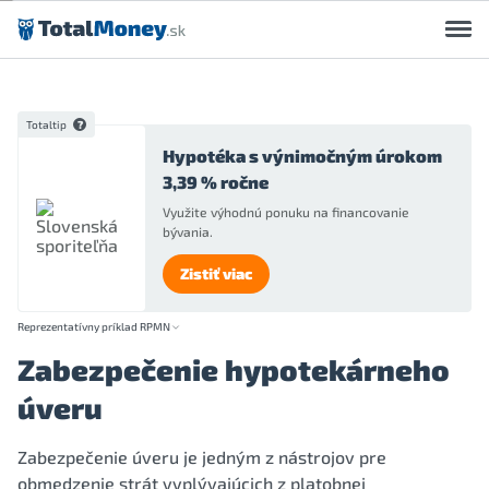
Preskočiť na obsah
Totaltip
Hypotéka s výnimočným úrokom
3,39 % ročne
Využite výhodnú ponuku na financovanie
bývania.
Zistiť viac
Reprezentatívny príklad RPMN
Zabezpečenie hypotekárneho
úveru
Zabezpečenie úveru je jedným z nástrojov pre
obmedzenie strát vyplývajúcich z platobnej