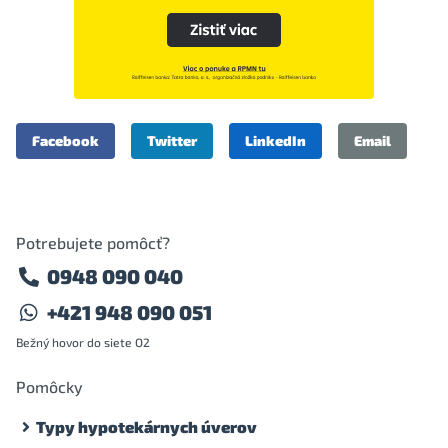
Facebook
Twitter
LinkedIn
Email
Potrebujete pomôcť?
0948 090 040
+421 948 090 051
Bežný hovor do siete O2
Pomôcky
Typy hypotekárnych úverov