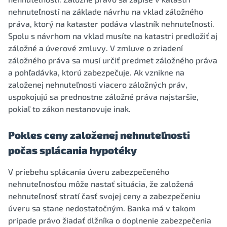
nehnuteľností na základe návrhu na vklad záložného
práva, ktorý na kataster podáva vlastník nehnuteľnosti.
Spolu s návrhom na vklad musíte na katastri predložiť aj
záložné a úverové zmluvy. V zmluve o zriadení
záložného práva sa musí určiť predmet záložného práva
a pohľadávka, ktorú zabezpečuje. Ak vznikne na
založenej nehnuteľnosti viacero záložných práv,
uspokojujú sa prednostne záložné práva najstaršie,
pokiaľ to zákon nestanovuje inak.
Pokles ceny založenej nehnuteľnosti
počas splácania hypotéky
V priebehu splácania úveru zabezpečeného
nehnuteľnosťou môže nastať situácia, že založená
nehnuteľnosť stratí časť svojej ceny a zabezpečeniu
úveru sa stane nedostatočným. Banka má v takom
prípade právo žiadať dlžníka o doplnenie zabezpečenia