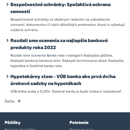
Bezpečnostné schránky: Spoľahlivá ochrana
cenností
Bezpečnostné schránky sú ideálnym riešením na uskladnenie
cenností, dokumentov či iných dôležitých predmetov, ktoré si vyžadujú
zvýšenú ochranu.
Rozdali sme ocenenia za najlepšie bankové
produkty roka 2022
Rozdali sme ocenenia Banka roka v kategórií Najlepšia pôžička,
Najlepší bankový bankový účet, Najlepší termínovaný vklad, Najlepšia
hypotéka a Stabilná banka roka.
Hypotekárny zlom – VÚB banka ako prvá dvíha
úrokové sadzby na hypotékach
VÚB dvíha úroky o 0,20%. Ostatné banky ju budú čoskoro nasledovať .
Ďalšie
Pôžičky
Poistenie
Bezúčelové pôžičky
Poistenie auta