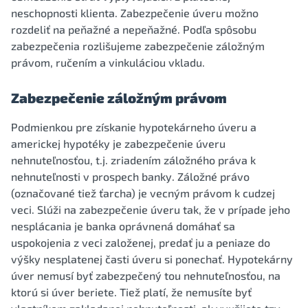
neschopnosti klienta. Zabezpečenie úveru možno
rozdeliť na peňažné a nepeňažné. Podľa spôsobu
zabezpečenia rozlišujeme zabezpečenie záložným
právom, ručením a vinkuláciou vkladu.
Zabezpečenie záložným právom
Podmienkou pre získanie hypotekárneho úveru a
americkej hypotéky je zabezpečenie úveru
nehnuteľnosťou, t.j. zriadením záložného práva k
nehnuteľnosti v prospech banky. Záložné právo
(označované tiež ťarcha) je vecným právom k cudzej
veci. Slúži na zabezpečenie úveru tak, že v prípade jeho
nesplácania je banka oprávnená domáhať sa
uspokojenia z veci založenej, predať ju a peniaze do
výšky nesplatenej časti úveru si ponechať. Hypotekárny
úver nemusí byť zabezpečený tou nehnuteľnosťou, na
ktorú si úver beriete. Tiež platí, že nemusíte byť