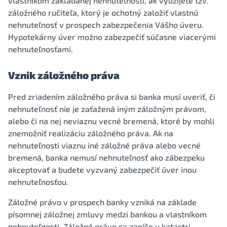
vlastníkom zakladanej nehnuteľnosti, ak využijete tzv.
záložného ručiteľa, ktorý je ochotný založiť vlastnú
nehnuteľnosť v prospech zabezpečenia Vášho úveru.
Hypotekárny úver možno zabezpečiť súčasne viacerými
nehnuteľnosťami.
Vznik záložného práva
Pred zriadením záložného práva si banka musí uveriť, či
nehnuteľnosť nie je zaťažená iným záložným právom,
alebo či na nej neviaznu vecné bremená, ktoré by mohli
znemožniť realizáciu záložného práva. Ak na
nehnuteľnosti viaznu iné záložné práva alebo vecné
bremená, banka nemusí nehnuteľnosť ako zábezpeku
akceptovať a budete vyzvaný zabezpečiť úver inou
nehnuteľnosťou.
Záložné právo v prospech banky vzniká na základe
písomnej záložnej zmluvy medzi bankou a vlastníkom
nehnuteľnosti. Záložné právo sa zapíše v katastri