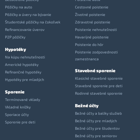
Pôžičky na auto
Cestovné poistenie
Pôžičky a úvery na bývanie
Životné poistenie
Študentské pôžičky na čokoľvek
Zdravotné poistenie
Refinancovanie úverov
Poistenie nehnuteľnosti
P2P pôžičky
Havarijné poistenie
Poistenie do hôr
Hypotéky
Poistenie zodpovednosti
Na kúpu nehnuteľnosti
zamestnanca
Americké hypotéky
Stavebné sporenie
Refinančné hypotéky
Klasické stavebné sporenie
Hypotéky pre mladých
Stavebné sporenie pre deti
Sporenie
Rodinné stavebné sporenie
Termínované vklady
Bežné účty
Vkladné knížky
Bežné účty a balíky služieb
Sporiace účty
Bežné účty pre mladých
Sporenie pre deti
Bežné účty pre študentov
Bežné účty pre seniorov