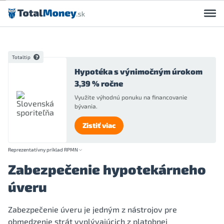
Preskočiť na obsah
Totaltip
Hypotéka s výnimočným úrokom
3,39 % ročne
Využite výhodnú ponuku na financovanie
bývania.
Zistiť viac
Reprezentatívny príklad RPMN
Zabezpečenie hypotekárneho
úveru
Zabezpečenie úveru je jedným z nástrojov pre
obmedzenie strát vyplývajúcich z platobnej