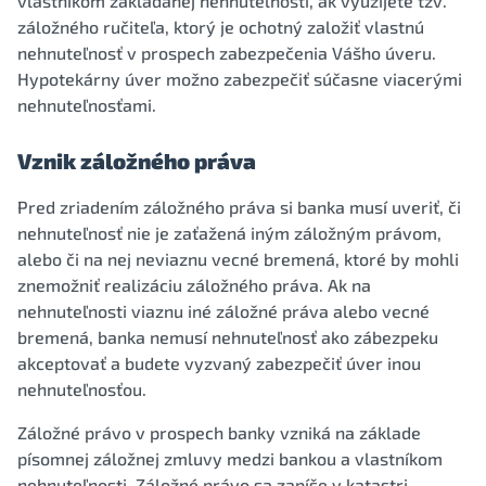
vlastníkom zakladanej nehnuteľnosti, ak využijete tzv.
záložného ručiteľa, ktorý je ochotný založiť vlastnú
nehnuteľnosť v prospech zabezpečenia Vášho úveru.
Hypotekárny úver možno zabezpečiť súčasne viacerými
nehnuteľnosťami.
Vznik záložného práva
Pred zriadením záložného práva si banka musí uveriť, či
nehnuteľnosť nie je zaťažená iným záložným právom,
alebo či na nej neviaznu vecné bremená, ktoré by mohli
znemožniť realizáciu záložného práva. Ak na
nehnuteľnosti viaznu iné záložné práva alebo vecné
bremená, banka nemusí nehnuteľnosť ako zábezpeku
akceptovať a budete vyzvaný zabezpečiť úver inou
nehnuteľnosťou.
Záložné právo v prospech banky vzniká na základe
písomnej záložnej zmluvy medzi bankou a vlastníkom
nehnuteľnosti. Záložné právo sa zapíše v katastri