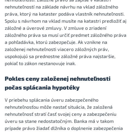
nehnuteľností na základe návrhu na vklad záložného
práva, ktorý na kataster podáva vlastník nehnuteľnosti.
Spolu s návrhom na vklad musíte na katastri predložiť aj
záložné a úverové zmluvy. V zmluve o zriadení
záložného práva sa musí určiť predmet záložného práva
a pohľadávka, ktorú zabezpečuje. Ak vznikne na
založenej nehnuteľnosti viacero záložných práv,
uspokojujú sa prednostne záložné práva najstaršie,
pokiaľ to zákon nestanovuje inak.
Pokles ceny založenej nehnuteľnosti
počas splácania hypotéky
V priebehu splácania úveru zabezpečeného
nehnuteľnosťou môže nastať situácia, že založená
nehnuteľnosť stratí časť svojej ceny a zabezpečeniu
úveru sa stane nedostatočným. Banka má v takom
prípade právo žiadať dlžníka o doplnenie zabezpečenia