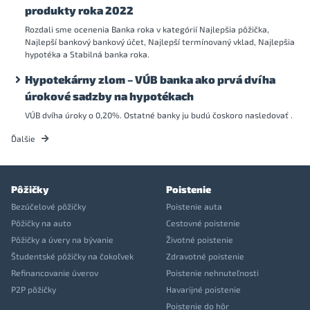
produkty roka 2022
Rozdali sme ocenenia Banka roka v kategórií Najlepšia pôžička,
Najlepší bankový bankový účet, Najlepší termínovaný vklad, Najlepšia
hypotéka a Stabilná banka roka.
Hypotekárny zlom – VÚB banka ako prvá dvíha
úrokové sadzby na hypotékach
VÚB dvíha úroky o 0,20%. Ostatné banky ju budú čoskoro nasledovať .
Ďalšie
Pôžičky
Poistenie
Bezúčelové pôžičky
Poistenie auta
Pôžičky na auto
Cestovné poistenie
Pôžičky a úvery na bývanie
Životné poistenie
Študentské pôžičky na čokoľvek
Zdravotné poistenie
Refinancovanie úverov
Poistenie nehnuteľnosti
P2P pôžičky
Havarijné poistenie
Poistenie do hôr