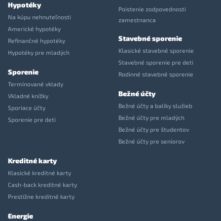
Hypotéky
Poistenie zodpovednosti
Na kúpu nehnuteľnosti
zamestnanca
Americké hypotéky
Stavebné sporenie
Refinančné hypotéky
Klasické stavebné sporenie
Hypotéky pre mladých
Stavebné sporenie pre deti
Sporenie
Rodinné stavebné sporenie
Termínované vklady
Bežné účty
Vkladné knížky
Bežné účty a balíky služieb
Sporiace účty
Bežné účty pre mladých
Sporenie pre deti
Bežné účty pre študentov
Bežné účty pre seniorov
Kreditné karty
Klasické kreditné karty
Cash-back kreditné karty
Prestížne kreditné karty
Energie