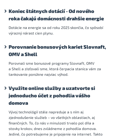
Koniec štátnych dotácií - Od nového
roka čakajú domácnosti drahšie energie
Dotácie na energie sa od roku 2025 skončia, čo spôsobí
výrazný nárast cien plynu.
Porovnanie bonusových kariet Slovnaft,
OMV a Shell
Porovnali sme bonusové programy Slovnaft, OMV
a Shell a zisťovali sme, ktorá čerpacia stanica vám za
tankovanie ponúkne najviac výhod.
Využite online služby a uzatvorte si
jednoducho účet z pohodlia vášho
domova
Vývoj technológií stále napreduje a s ním aj
zjednodušenie služieb – vo všetkých oblastiach, aj
finančných. To, čo nás v minulosti trvalo pol dňa a
stovky krokov, dnes zvládneme z pohodlia domova.
Jediné, čo potrebujeme je pripojenie na internet. Takto