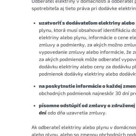
Odberateľ elektriny v domácnosti a odberateľ
spotrebiteľa aj tieto práva pri dodávke elektri
uzatvoriť s dodávateľom elektriny aleb
plynu, ktorá musí obsahovať identifikáciu 
elektriny alebo plynu, informácie o cene ele
zmluvy a podmienky, za akých možno zmluv
vypovedanie zmluvy alebo informácie, že z
za akých podmienok môže odberateľ vypove
dodávku elektriny alebo ceny za dodávku pl
podmienok dodávky elektriny alebo dodávk
na poskytnutie informácie o každej zmen
obchodných podmienok najneskôr 30 dní pr
písomne odstúpiť od zmluvy o združenej
dní
odo dňa uzavretia zmluvy.
Ak odberateľ elektriny alebo plynu v domácnos
alebo plynu, alebo so zmenou obchodných podm