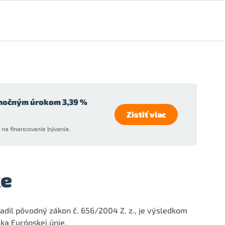
močným úrokom 3,39 %
Zistiť viac
na financovanie bývania.
ke
radil pôvodný zákon č. 656/2004 Z. z., je výsledkom
čka Európskej únie.