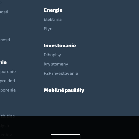
e
Energie
nosti
Elektrina
e
Plyn
nosti
Investovanie
Dlhopisy
nie
Kryptomeny
sporenie
P2P investovanie
pre deti
Mobilné paušály
sporenie
 služieb
adých
dentov