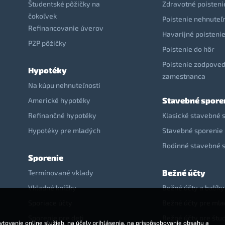
Študentské pôžičky na
Zdravotné poisteni
čokoľvek
Poistenie nehnuteľ
Refinancovanie úverov
Havarijné poisteni
P2P pôžičky
Poistenie do hôr
Poistenie zodpoved
Hypotéky
zamestnanca
Na kúpu nehnuteľnosti
Stavebné spore
Americké hypotéky
Refinančné hypotéky
Klasické stavebné 
Hypotéky pre mladých
Stavebné sporenie 
Rodinné stavebné 
Sporenie
Bežné účty
Termínované vklady
Vkladné knížky
Bežné účty a balíky
Sporiace účty
Bežné účty pre ml
Sporenie pre deti
Bežné účty pre štu
tovanie online služieb, na účely prihlásenia, na prispôsobovanie obsahu a