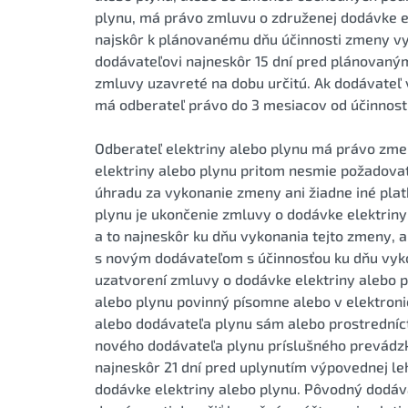
plynu, má právo zmluvu o združenej dodávke e
najskôr k plánovanému dňu účinnosti zmeny 
dodávateľovi najneskôr 15 dní pred plánovaným
zmluvy uzavreté na dobu určitú. Ak dodávateľ
má odberateľ právo do 3 mesiacov od účinnost
Odberateľ elektriny alebo plynu má právo zmen
elektriny alebo plynu pritom nesmie požadovať
úhradu za vykonanie zmeny ani žiadne iné pla
plynu je ukončenie zmluvy o dodávke elektrin
a to najneskôr ku dňu vykonania tejto zmeny, 
s novým dodávateľom s účinnosťou ku dňu vyko
uzatvorení zmluvy o dodávke elektriny alebo 
alebo plynu povinný písomne alebo v elektron
alebo dodávateľa plynu sám alebo prostredníc
nového dodávateľa plynu príslušného prevádzk
najneskôr 21 dní pred uplynutím výpovednej le
dodávke elektriny alebo plynu. Pôvodný dodáva