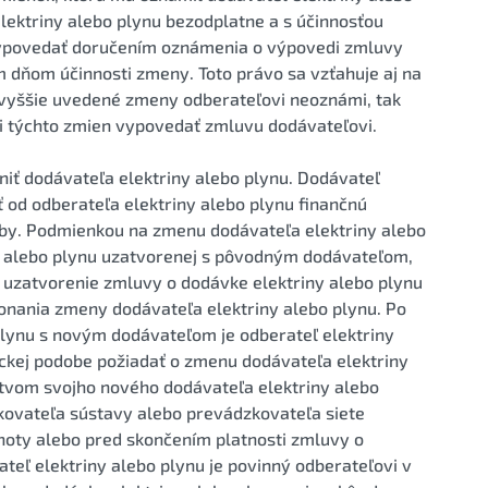
lektriny alebo plynu bezodplatne a s účinnosťou
vypovedať doručením oznámenia o výpovedi zmluvy
 dňom účinnosti zmeny. Toto právo sa vzťahuje aj na
 vyššie uvedené zmeny odberateľovi neoznámi, tak
i týchto zmien vypovedať zmluvu dodávateľovi.
iť dodávateľa elektriny alebo plynu. Dodávateľ
 od odberateľa elektriny alebo plynu finančnú
tby. Podmienkou na zmenu dodávateľa elektriny alebo
y alebo plynu uzatvorenej s pôvodným dodávateľom,
a uzatvorenie zmluvy o dodávke elektriny alebo plynu
nania zmeny dodávateľa elektriny alebo plynu. Po
plynu s novým dodávateľom je odberateľ elektriny
ickej podobe požiadať o zmenu dodávateľa elektriny
tvom svojho nového dodávateľa elektriny alebo
ovateľa sústavy alebo prevádzkovateľa siete
hoty alebo pred skončením platnosti zmluvy o
teľ elektriny alebo plynu je povinný odberateľovi v