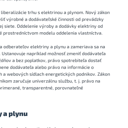
iberalizácie trhu s elektrinou a plynom. Nový zákon
liť výrobné a dodávateľské činnosti od prevádzky
j siete. Oddelenie výroby a dodávky elektriny od
 prostredníctvom modelu oddelenia vlastníctva.
va odberateľov elektriny a plynu a zameriava sa na
“. Ustanovuje napríklad možnosť zmeniť dodávateľa
ýždňov a bez poplatkov, právo spotrebiteľa dostať
mene dodávateľa alebo právo na informácie o
h a webových sídlach energetických podnikov. Zákon
om zaručuje univerzálnu službu, t. j. právo na
a primerané, transparentné, porovnateľné
 a plynu