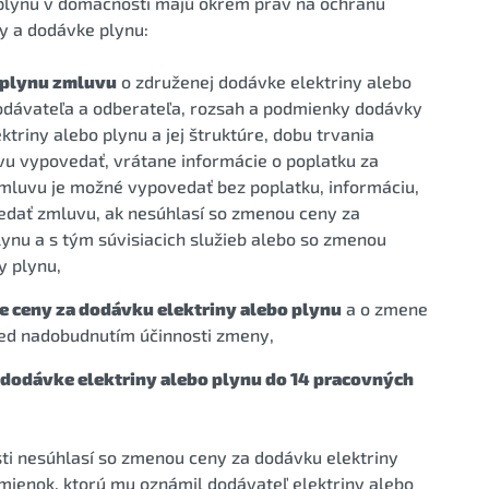
 plynu v domácnosti majú okrem práv na ochranu
ny a dodávke plynu:
o plynu zmluvu
o združenej dodávke elektriny alebo
dodávateľa a odberateľa, rozsah a podmienky dodávky
ktriny alebo plynu a jej štruktúre, dobu trvania
u vypovedať, vrátane informácie o poplatku za
mluvu je možné vypovedať bez poplatku, informáciu,
dať zmluvu, ak nesúhlasí so zmenou ceny za
ynu a s tým súvisiacich služieb alebo so zmenou
y plynu,
e ceny za dodávku elektriny alebo plynu
a o zmene
ed nadobudnutím účinnosti zmeny,
 dodávke elektriny alebo plynu do 14 pracovných
ti nesúhlasí so zmenou ceny za dodávku elektriny
ienok, ktorú mu oznámil dodávateľ elektriny alebo