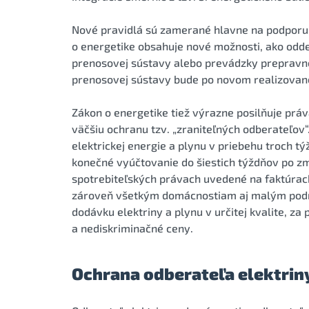
Nové pravidlá sú zamerané hlavne na podporu l
o energetike obsahuje nové možnosti, ako odde
prenosovej sústavy alebo prevádzky prepravne
prenosovej sústavy bude po novom realizované
Zákon o energetike tiež výrazne posilňuje prá
väčšiu ochranu tzv. „zraniteľných odberateľov
elektrickej energie a plynu v priebehu troch t
konečné vyúčtovanie do šiestich týždňov po z
spotrebiteľských právach uvedené na faktúrac
zároveň všetkým domácnostiam aj malým podnik
dodávku elektriny a plynu v určitej kvalite, z
a nediskriminačné ceny.
Ochrana odberateľa elektriny