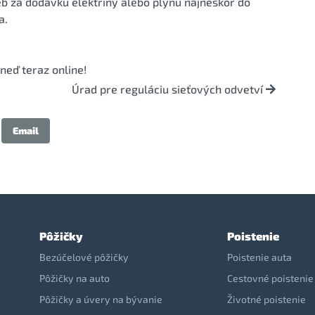
b za dodávku elektriny alebo plynu najneskôr do
a.
neď teraz online!
Úrad pre reguláciu sieťových odvetví
Email
Pôžičky
Poistenie
Bezúčelové pôžičky
Poistenie auta
Pôžičky na auto
Cestovné poistenie
Pôžičky a úvery na bývanie
Životné poistenie