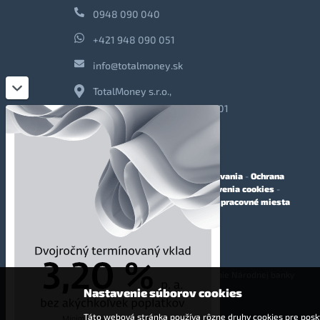
0948 090 040
+421 948 090 051
info@totalmoney.sk
TotalMoney s.r.o.,
Levočská 866, Poprad, 058 01
O nás
-
Reklama
-
Podmienky používania
-
Ochrana
osobných údajov
-
Cookies
-
Nastavenia cookies
-
Finančné sprostredkovanie
-
Voľné pracovné miesta
Affiliate - partnerský program
© 2009 - 2023 TotalMoney s.r.o.
(samostatný finančný agent, povolenie Národnej banky
Slovenska - reg. č. 127292)
Nastavenie súborov cookies
Táto webová stránka používa rôzne druhy cookies pre posky