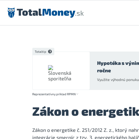
Preskočiť na obsah
Totaltip
Hypotéka s výni
ročne
Využite výhodnú ponuku 
Reprezentatívny príklad RPMN
Zákon o energeti
Zákon o energetike č. 251/2012 Z. z., ktorý nah
integrácie smerníc z tzv. 3. energetického balí