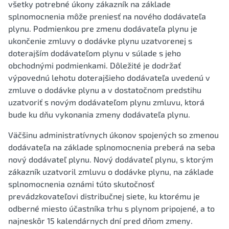
všetky potrebné úkony zákazník na základe
splnomocnenia môže preniesť na nového dodávateľa
plynu. Podmienkou pre zmenu dodávateľa plynu je
ukončenie zmluvy o dodávke plynu uzatvorenej s
doterajším dodávateľom plynu v súlade s jeho
obchodnými podmienkami. Dôležité je dodržať
výpovednú lehotu doterajšieho dodávateľa uvedenú v
zmluve o dodávke plynu a v dostatočnom predstihu
uzatvoriť s novým dodávateľom plynu zmluvu, ktorá
bude ku dňu vykonania zmeny dodávateľa plynu.
Väčšinu administratívnych úkonov spojených so zmenou
dodávateľa na základe splnomocnenia preberá na seba
nový dodávateľ plynu. Nový dodávateľ plynu, s ktorým
zákazník uzatvoril zmluvu o dodávke plynu, na základe
splnomocnenia oznámi túto skutočnosť
prevádzkovateľovi distribučnej siete, ku ktorému je
odberné miesto účastníka trhu s plynom pripojené, a to
najneskôr 15 kalendárnych dní pred dňom zmeny.