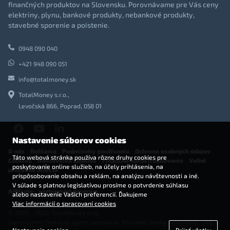
finančných produktov na Slovensku. Porovnávame pre Vás ceny
elektriny, plynu, bankové produkty, nebankové produkty,
stavebné sporenie a poistenie.
0948 090 040
+421 948 090 051
info@totalmoney.sk
TotalMoney s.r.o.,
Levočská 866, Poprad, 058 01
Nastavenie súborov cookies
O nás
-
Reklama
-
Podmienky používania
-
Ochrana osobných údajov
-
Táto webová stránka používa rôzne druhy cookies pre
Cookies
-
Nastavenia cookies
-
Finančné sprostredkovanie
-
Voľné
poskytovanie online služieb, na účely prihlásenia, na
pracovné miesta
prispôsobovanie obsahu a reklám, na analýzu návštevnosti a iné.
V súlade s platnou legislatívou prosíme o potvrdenie súhlasu
Affiliate - partnerský program
alebo nastavenie Vašich preferencií. Ďakujeme
Viac informácií o spracovaní cookies
© 2009 - 2023 TotalMoney s.r.o.
(samostatný finančný agent, povolenie Národnej banky Slovenska - reg. č.