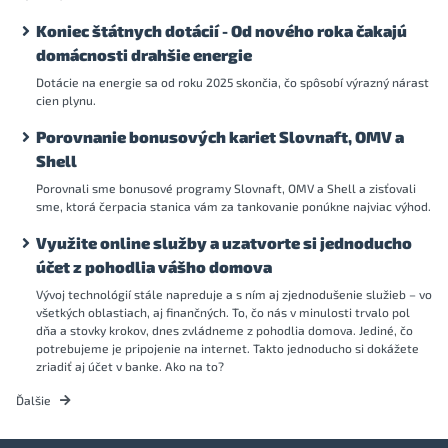
Koniec štátnych dotácií - Od nového roka čakajú
domácnosti drahšie energie
Dotácie na energie sa od roku 2025 skončia, čo spôsobí výrazný nárast
cien plynu.
Porovnanie bonusových kariet Slovnaft, OMV a
Shell
Porovnali sme bonusové programy Slovnaft, OMV a Shell a zisťovali
sme, ktorá čerpacia stanica vám za tankovanie ponúkne najviac výhod.
Využite online služby a uzatvorte si jednoducho
účet z pohodlia vášho domova
Vývoj technológií stále napreduje a s ním aj zjednodušenie služieb – vo
všetkých oblastiach, aj finančných. To, čo nás v minulosti trvalo pol
dňa a stovky krokov, dnes zvládneme z pohodlia domova. Jediné, čo
potrebujeme je pripojenie na internet. Takto jednoducho si dokážete
zriadiť aj účet v banke. Ako na to?
Ďalšie