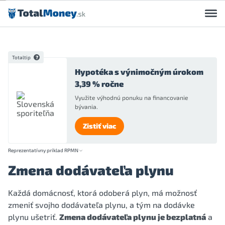
Preskočiť na obsah
Totaltip
Hypotéka s výnimočným úrokom
3,39 % ročne
Využite výhodnú ponuku na financovanie
bývania.
Zistiť viac
Reprezentatívny príklad RPMN
Zmena dodávateľa plynu
Každá domácnosť, ktorá odoberá plyn, má možnosť
zmeniť svojho dodávateľa plynu, a tým na dodávke
plynu ušetriť.
Zmena dodávateľa plynu je bezplatná
a