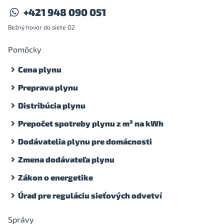
+421 948 090 051
Bežný hovor do siete O2
Pomôcky
Cena plynu
Preprava plynu
Distribúcia plynu
Prepočet spotreby plynu z m³ na kWh
Dodávatelia plynu pre domácnosti
Zmena dodávateľa plynu
Zákon o energetike
Úrad pre reguláciu sieťových odvetví
Správy