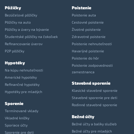
Pôžičky
Poistenie
Bezúčelové pôžičky
Poistenie auta
Pôžičky na auto
Cestovné poistenie
Pôžičky a úvery na bývanie
Životné poistenie
Študentské pôžičky na čokoľvek
Zdravotné poistenie
Refinancovanie úverov
Poistenie nehnuteľnosti
P2P pôžičky
Havarijné poistenie
Poistenie do hôr
Hypotéky
Poistenie zodpovednosti
Na kúpu nehnuteľnosti
zamestnanca
Americké hypotéky
Stavebné sporenie
Refinančné hypotéky
Klasické stavebné sporenie
Hypotéky pre mladých
Stavebné sporenie pre deti
Sporenie
Rodinné stavebné sporenie
Termínované vklady
Bežné účty
Vkladné knížky
Bežné účty a balíky služieb
Sporiace účty
Bežné účty pre mladých
Sporenie pre deti