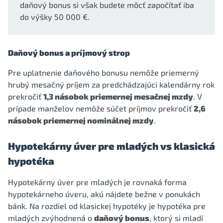
daňový bonus si však budete môcť započítať iba
do výšky 50 000 €.
Daňový bonus a príjmový strop
Pre uplatnenie daňového bonusu nemôže priemerný
hrubý mesačný príjem za predchádzajúci kalendárny rok
prekročiť
1,3 násobok priemernej mesačnej mzdy
. V
prípade manželov nemôže súčet príjmov prekročiť
2,6
násobok priemernej nominálnej mzdy
.
Hypotekárny úver pre mladých vs klasická
hypotéka
Hypotekárny úver pre mladých je rovnaká forma
hypotekárneho úveru, akú nájdete bežne v ponukách
bánk. Na rozdiel od klasickej hypotéky je hypotéka pre
mladých zvýhodnená o
daňový bonus
, ktorý si mladí