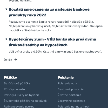
zvýšenú ochranu.
Rozdali sme ocenenia za najlepšie bankové
produkty roka 2022
Rozdali sme ocenenia Banka roka v kategórií Najlepšia pôžička,
Najlepší bankový bankový účet, Najlepší termínovaný vklad, Najlepšia
hypotéka a Stabilná banka roka.
Hypotekárny zlom – VÚB banka ako prvá dvíha
úrokové sadzby na hypotékach
VÚB dvíha úroky o 0,20%. Ostatné banky ju budú čoskoro nasledovať .
Ďalšie
Pôžičky
Poistenie
Bezúčelové pôžičky
Poistenie auta
Pôžičky na auto
Cestovné poistenie
Pôžičky a úvery na bývanie
Životné poistenie
Študentské pôžičky na čokoľvek
Zdravotné poistenie
Refinancovanie úverov
Poistenie nehnuteľnosti