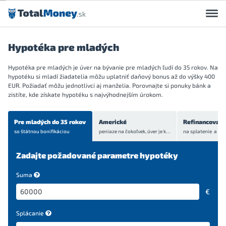
Preskočiť na obsah
Hypotéka pre mladých
Hypotéka pre mladých je úver na bývanie pre mladých ľudí do 35 rokov. Na
hypotéku si mladí žiadatelia môžu uplatniť daňový bonus až do výšky 400
EUR. Požiadať môžu jednotlivci aj manželia. Porovnajte si ponuky bánk a
zistíte, kde získate hypotéku s najvýhodnejším úrokom.
Pre mladých do 35 rokov
Americké
Refinancovani
so štátnou bonifikáciou
peniaze na čokoľvek, úver je
krytý bytom alebo domom
Zadajte požadované parametre hypotéky
Suma
€
Splácanie