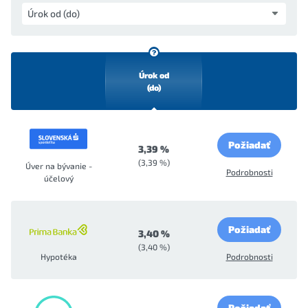
Úrok od
(do)
Požiadať
3,39 %
(3,39 %)
Úver na bývanie -
Podrobnosti
účelový
Požiadať
3,40 %
(3,40 %)
Hypotéka
Podrobnosti
Požiadať