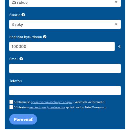
Fixácia
Hodnota bytu/domu
€
Email
Telefón
Súhlasím so
spracúvaním osobných údajov
uvedených vo formulári.
Súhlasím s
marketingovým oslovením
spoločnosťou TotalMoney s.r.o.
Porovnať