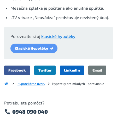
Mesačná splátka je počítaná ako anuitná splátka.
LTV v tvare „Neuvádza“ predstavuje nezistený údaj.
Porovnajte si aj
klasické hypotéky
.
Klasické Hypotéky
Facebook
Twitter
LinkedIn
Email
Hypotekárne úvery
Hypotéky pre mladých - porovnanie
Potrebujete pomôcť?
0948 090 040