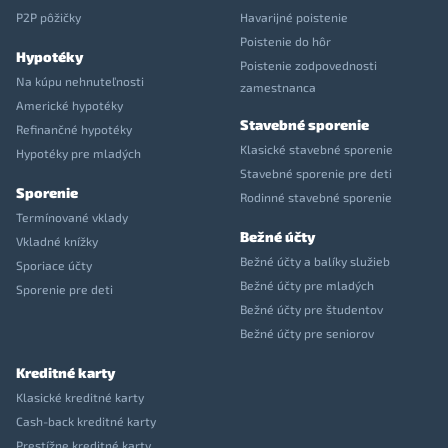
P2P pôžičky
Havarijné poistenie
Poistenie do hôr
Hypotéky
Poistenie zodpovednosti
Na kúpu nehnuteľnosti
zamestnanca
Americké hypotéky
Stavebné sporenie
Refinančné hypotéky
Klasické stavebné sporenie
Hypotéky pre mladých
Stavebné sporenie pre deti
Sporenie
Rodinné stavebné sporenie
Termínované vklady
Bežné účty
Vkladné knížky
Bežné účty a balíky služieb
Sporiace účty
Bežné účty pre mladých
Sporenie pre deti
Bežné účty pre študentov
Bežné účty pre seniorov
Kreditné karty
Klasické kreditné karty
Cash-back kreditné karty
Prestížne kreditné karty