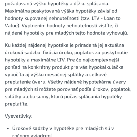
požadovanú výšku hypotéky a dĺžku splácania.
Maximálna poskytovaná výška hypotéky závisí od
hodnoty kupovanej nehnuteľnosti (tzv. LTV - Loan to
Value). Vyplnením hodnoty nehnuteľnosti zistíte, či
nájdené hypotéky pre mladých tejto hodnote vyhovujú.
Ku každej nájdenej hypotéke je priradená jej aktuálna
úroková sadzba, fixácia úroku, poplatok za poskytnutie
hypotéky a maximálne LTV. Pre čo najkomplexnejší
pohľad na konkrétny produkt pre vás hypokalkulačka
vypočíta aj výšku mesačnej splátky a celkové
preplatenie úveru. Všetky nájdené hypotekárne úvery
pre mladých si môžete porovnať podľa úrokov, poplatok,
splátky alebo sumy, ktorú počas splácania hypotéky
preplatíte.
Vysvetlivky:
Úrokové sadzby v hypotéke pre mladých sú v
ročnom vyjadrení.