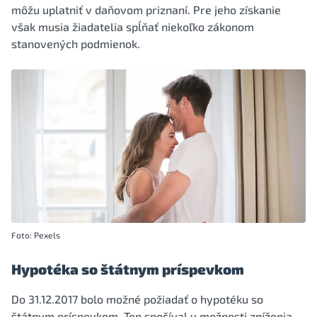
môžu uplatniť v daňovom priznaní. Pre jeho získanie
však musia žiadatelia spĺňať niekoľko zákonom
stanovených podmienok.
Foto: Pexels
Hypotéka so štátnym príspevkom
Do 31.12.2017 bolo možné požiadať o hypotéku so
štátnym príspevkom. Ten spočíval v možnosti zníženia