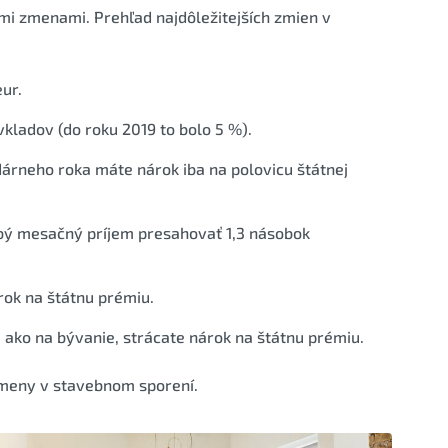
mi zmenami. Prehľad najdôležitejších zmien v
eur.
vkladov (do roku 2019 to bolo 5 %).
dárneho roka máte nárok iba na polovicu štátnej
bý mesačný príjem presahovať 1,3 násobok
rok na štátnu prémiu.
é ako na bývanie, strácate nárok na štátnu prémiu.
zmeny v stavebnom sporení.