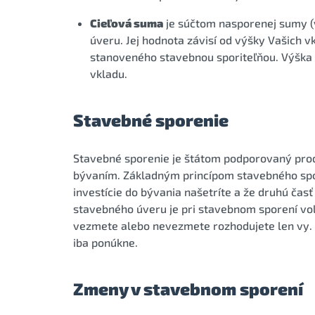
Cieľová suma
je súčtom nasporenej sumy (v
úveru. Jej hodnota závisí od výšky Vašich
stanoveného stavebnou sporiteľňou. Výška 
vkladu.
Stavebné sporenie
Stavebné sporenie je štátom podporovaný produ
bývaním. Základným princípom stavebného spor
investície do bývania našetríte a že druhú čas
stavebného úveru je pri stavebnom sporení voli
vezmete alebo nevezmete rozhodujete len vy.
iba ponúkne.
Zmeny v stavebnom sporení