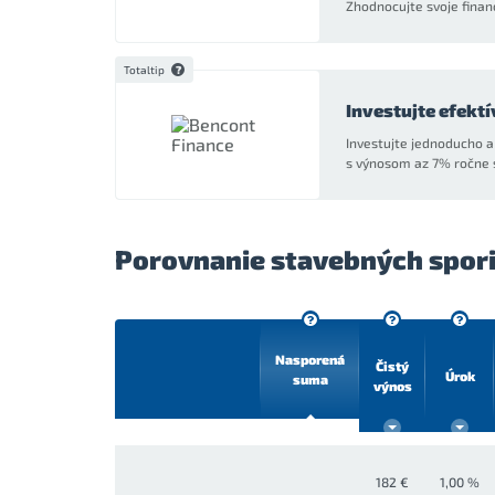
Zhodnocujte svoje finan
Totaltip
Investujte efektí
Investujte jednoducho 
s výnosom az 7% ročne 
Porovnanie stavebných spori
Nasporená
Čistý
Úrok
suma
výnos
182 €
1,00 %