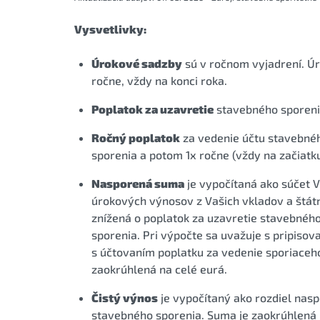
Vysvetlivky:
Úrokové sadzby
sú v ročnom vyjadrení. Úr
ročne, vždy na konci roka.
Poplatok za uzavretie
stavebného sporenia
Ročný poplatok
za vedenie účtu stavebnéh
sporenia a potom 1x ročne (vždy na začiatku
Nasporená suma
je vypočítaná ako súčet V
úrokových výnosov z Vašich vkladov a štátn
znížená o poplatok za uzavretie stavebnéh
sporenia. Pri výpočte sa uvažuje s pripiso
s účtovaním poplatku za vedenie sporiaceho
zaokrúhlená na celé eurá.
Čistý výnos
je vypočítaný ako rozdiel nas
stavebného sporenia. Suma je zaokrúhlená 