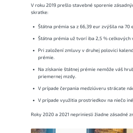
V roku 2019 prešlo stavebné sporenie zásadný
skratke:
Štátna prémia sa z 66,39 eur zvýšila na 70 
Štátna prémia už tvorí iba 2,5 % celkových 
Pri založení zmluvy v druhej polovici kalen
prémie.
Na získanie štátnej prémie nemôže váš hru
priemernej mzdy.
V prípade čerpania medziúveru strácate ná
V prípade využitia prostriedkov na niečo in
Roky 2020 a 2021 nepriniesli žiadne zásadné 