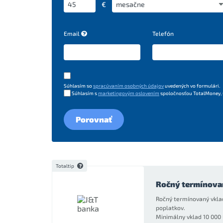
€
Email
Telefón
Súhlasím so
spracúvaním osobných údajov
uvedených vo formulári.
Súhlasím s
marketingovým oslovením
spoločnosťou TotalMoney, s.
Porovnať
Totaltip
Ročný termínova
Ročný termínovaný vklad
poplatkov.
Minimálny vklad 10 000 