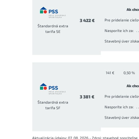
Ak chc
3 422 €
Pre pridelenie cieľ
Štandardná extra
Nasporíte ich za:
tarifa SE
Stavebný úver získ
141 €
0,50 %
Ak chc
3 381 €
Pre pridelenie cieľ
Štandardná extra
Nasporíte ich za:
tarifa SF
Stavebný úver získ
Aktualizácia údajov: 07. 08. 2026 - Zdroj: stavebné sporiteľne 