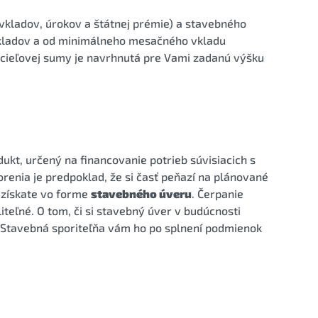
kladov, úrokov a štátnej prémie) a stavebného
 vkladov a od minimálneho mesačného vkladu
cieľovej sumy je navrhnutá pre Vami zadanú výšku
kt, určený na financovanie potrieb súvisiacich s
enia je predpoklad, že si časť peňazí na plánované
ť získate vo forme
stavebného úveru
. Čerpanie
teľné. O tom, či si stavebný úver v budúcnosti
 Stavebná sporiteľňa vám ho po splnení podmienok