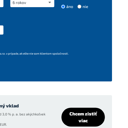
áno
nie
r.o. v prípade, ak ešte nie som klientom spoločnosti.
ný vklad
Chcem zistiť
 3,0 % p. a. bez akýchkoľvek
viac
EUR.