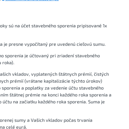
oky sú na účet stavebného sporenia pripisované 1x
 je presne vypočítaný pre uvedenú cieľovú sumu.
o sporenia je účtovaný pri zriadení stavebného
 roka).
ašich vkladov, vyplatených štátnych prémií, čistých
ych prémií (vrátane kapitalizácie týchto úrokov)
o sporenia a poplatky za vedenie účtu stavebného
vaním štátnej prémie na konci každého roka sporenia a
 účtu na začiatku každého roka sporenia. Suma je
porenej sumy a Vašich vkladov počas trvania
na celé eurá.