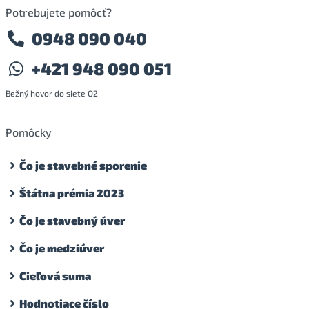
Potrebujete pomôcť?
0948 090 040
+421 948 090 051
Bežný hovor do siete O2
Pomôcky
Čo je stavebné sporenie
Štátna prémia 2023
Čo je stavebný úver
Čo je medziúver
Cieľová suma
Hodnotiace číslo