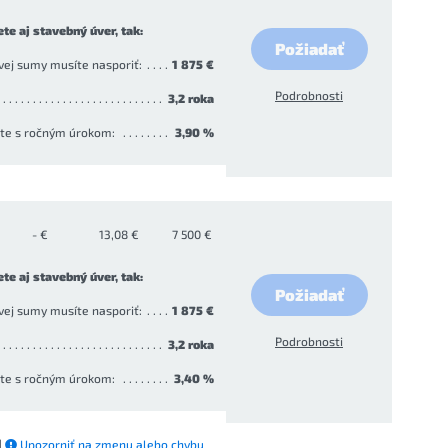
ete aj stavebný úver, tak:
Požiadať
ovej sumy musíte nasporiť:
1 875 €
Podrobnosti
3,2 roka
ate s ročným úrokom:
3,90 %
- €
13,08 €
7 500 €
ete aj stavebný úver, tak:
Požiadať
ovej sumy musíte nasporiť:
1 875 €
Podrobnosti
3,2 roka
ate s ročným úrokom:
3,40 %
|
Upozorniť na zmenu alebo chybu