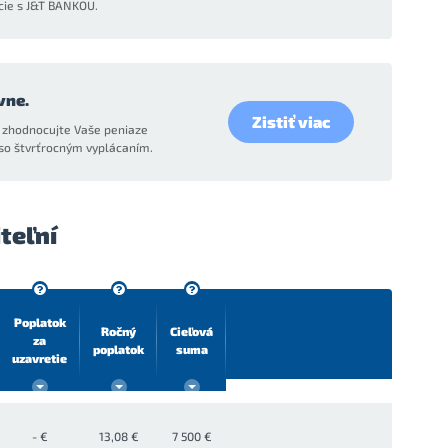
cie s J&T BANKOU.
vne.
Zistiť viac
a zhodnocujte Vaše peniaze
so štvrťrocným vyplácaním.
teľní
Poplatok
Ročný
Cieľová
za
poplatok
suma
uzavretie
- €
13,08 €
7 500 €