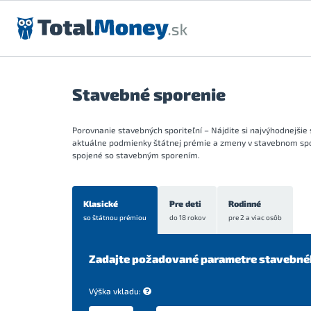
Preskočiť na obsah
Stavebné sporenie
Porovnanie stavebných sporiteľní – Nájdite si najvýhodnejšie
aktuálne podmienky štátnej prémie a zmeny v stavebnom spor
spojené so stavebným sporením.
Klasické
Pre deti
Rodinné
so štátnou prémiou
do 18 rokov
pre 2 a viac osôb
Zadajte požadované parametre stavebné
Výška vkladu: