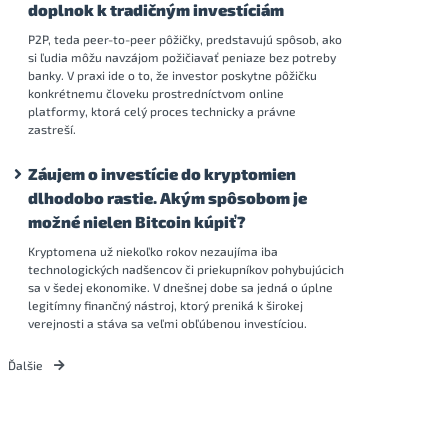
doplnok k tradičným investíciám
P2P, teda peer-to-peer pôžičky, predstavujú spôsob, ako
si ľudia môžu navzájom požičiavať peniaze bez potreby
banky. V praxi ide o to, že investor poskytne pôžičku
konkrétnemu človeku prostredníctvom online
platformy, ktorá celý proces technicky a právne
zastreší.
Záujem o investície do kryptomien
dlhodobo rastie. Akým spôsobom je
možné nielen Bitcoin kúpiť?
Kryptomena už niekoľko rokov nezaujíma iba
technologických nadšencov či priekupníkov pohybujúcich
sa v šedej ekonomike. V dnešnej dobe sa jedná o úplne
legitímny finančný nástroj, ktorý preniká k širokej
verejnosti a stáva sa veľmi obľúbenou investíciou.
Ďalšie