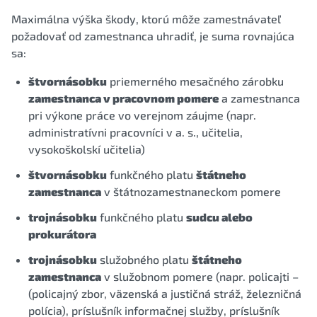
Maximálna výška škody, ktorú môže zamestnávateľ
požadovať od zamestnanca uhradiť, je suma rovnajúca
sa:
štvornásobku
priemerného mesačného zárobku
zamestnanca v pracovnom pomere
a zamestnanca
pri výkone práce vo verejnom záujme (napr.
administratívni pracovníci v a. s., učitelia,
vysokoškolskí učitelia)
štvornásobku
funkčného platu
štátneho
zamestnanca
v štátnozamestnaneckom pomere
trojnásobku
funkčného platu
sudcu alebo
prokurátora
trojnásobku
služobného platu
štátneho
zamestnanca
v služobnom pomere (napr. policajti –
(policajný zbor, väzenská a justičná stráž, železničná
polícia), príslušník informačnej služby, príslušník