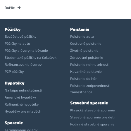
Ďalšie
Pôžičky
Poistenie
Bezúčelové pôžičky
Poistenie auta
Pôžičky na auto
Cestovné poistenie
Pôžičky a úvery na bývanie
Životné poistenie
Študentské pôžičky na čokoľvek
Zdravotné poistenie
Refinancovanie úverov
Poistenie nehnuteľnosti
P2P pôžičky
Havarijné poistenie
Poistenie do hôr
Hypotéky
Poistenie zodpovednosti
Na kúpu nehnuteľnosti
zamestnanca
Americké hypotéky
Stavebné sporenie
Refinančné hypotéky
Klasické stavebné sporenie
Hypotéky pre mladých
Stavebné sporenie pre deti
Sporenie
Rodinné stavebné sporenie
Termínované vklady