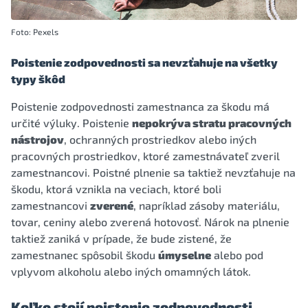
Foto: Pexels
Poistenie zodpovednosti sa nevzťahuje na všetky
typy škôd
Poistenie zodpovednosti zamestnanca za škodu má
určité výluky. Poistenie
nepokrýva stratu pracovných
nástrojov
, ochranných prostriedkov alebo iných
pracovných prostriedkov, ktoré zamestnávateľ zveril
zamestnancovi. Poistné plnenie sa taktiež nevzťahuje na
škodu, ktorá vznikla na veciach, ktoré boli
zamestnancovi
zverené
, napríklad zásoby materiálu,
tovar, ceniny alebo zverená hotovosť. Nárok na plnenie
taktiež zaniká v prípade, že bude zistené, že
zamestnanec spôsobil škodu
úmyselne
alebo pod
vplyvom alkoholu alebo iných omamných látok.
Koľko stojí poistenie zodpovednosti