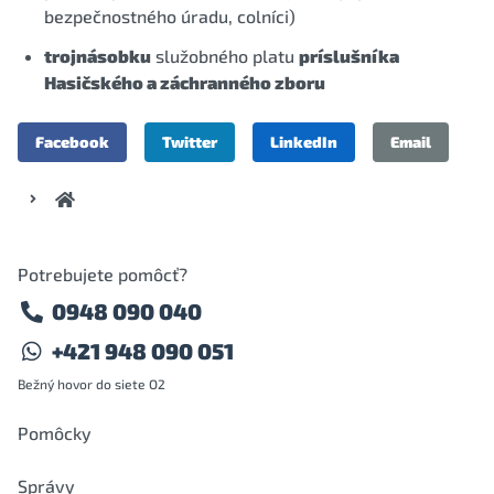
bezpečnostného úradu, colníci)
trojnásobku
služobného platu
príslušníka
Hasičského a záchranného zboru
Facebook
Twitter
LinkedIn
Email
Potrebujete pomôcť?
0948 090 040
+421 948 090 051
Bežný hovor do siete O2
Pomôcky
Správy