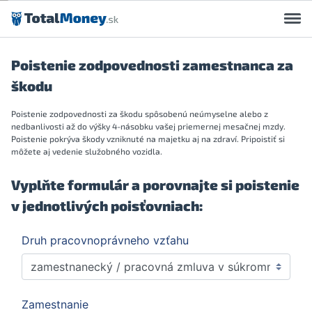
Preskočiť na obsah
Poistenie zodpovednosti zamestnanca za
škodu
Poistenie zodpovednosti za škodu spôsobenú neúmyselne alebo z
nedbanlivosti až do výšky 4-násobku vašej priemernej mesačnej mzdy.
Poistenie pokrýva škody vzniknuté na majetku aj na zdraví. Pripoistiť si
môžete aj vedenie služobného vozidla.
Vyplňte formulár a porovnajte si poistenie
v jednotlivých poisťovniach: