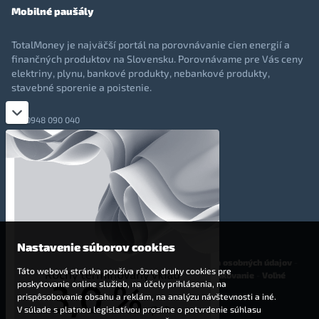
Mobilné paušály
TotalMoney je najväčší portál na porovnávanie cien energií a
finančných produktov na Slovensku. Porovnávame pre Vás ceny
elektriny, plynu, bankové produkty, nebankové produkty,
stavebné sporenie a poistenie.
0948 090 040
+421 948 090 051
info@totalmoney.sk
TotalMoney s.r.o.,
Levočská 866, Poprad, 058 01
Nastavenie súborov cookies
O nás
-
Reklama
-
Podmienky používania
-
Ochrana osobných údajov
-
Táto webová stránka používa rôzne druhy cookies pre
Cookies
-
Nastavenia cookies
-
Finančné sprostredkovanie
-
Voľné
poskytovanie online služieb, na účely prihlásenia, na
pracovné miesta
prispôsobovanie obsahu a reklám, na analýzu návštevnosti a iné.
V súlade s platnou legislatívou prosíme o potvrdenie súhlasu
Affiliate - partnerský program