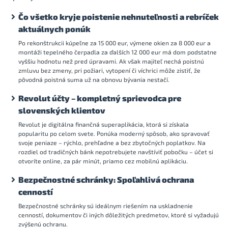
Čo všetko kryje poistenie nehnuteľnosti a rebríček
aktuálnych ponúk
Po rekonštrukcii kúpeľne za 15 000 eur, výmene okien za 8 000 eur a
montáži tepelného čerpadla za ďalších 12 000 eur má dom podstatne
vyššiu hodnotu než pred úpravami. Ak však majiteľ nechá poistnú
zmluvu bez zmeny, pri požiari, vytopení či víchrici môže zistiť, že
pôvodná poistná suma už na obnovu bývania nestačí.
Revolut účty – kompletný sprievodca pre
slovenských klientov
Revolut je digitálna finančná superaplikácia, ktorá si získala
popularitu po celom svete. Ponúka moderný spôsob, ako spravovať
svoje peniaze – rýchlo, prehľadne a bez zbytočných poplatkov. Na
rozdiel od tradičných bánk nepotrebujete navštíviť pobočku – účet si
otvoríte online, za pár minút, priamo cez mobilnú aplikáciu.
Bezpečnostné schránky: Spoľahlivá ochrana
cenností
Bezpečnostné schránky sú ideálnym riešením na uskladnenie
cenností, dokumentov či iných dôležitých predmetov, ktoré si vyžadujú
zvýšenú ochranu.