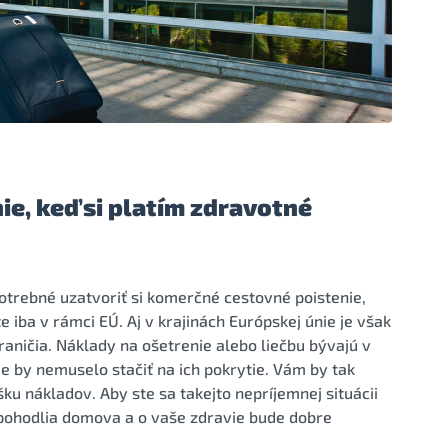
e, keď si platím zdravotné
otrebné uzatvoriť si komerčné cestovné poistenie,
 iba v rámci EÚ. Aj v krajinách Európskej únie je však
aničia. Náklady na ošetrenie alebo liečbu bývajú v
ie by nemuselo stačiť na ich pokrytie. Vám by tak
u nákladov. Aby ste sa takejto nepríjemnej situácii
z pohodlia domova a o vaše zdravie bude dobre