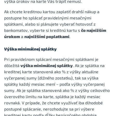
výška úrokov na karte Vás trápiť nemusí.
Ak chcete kreditnou kartou zaplatiť drahší nákup a
postupne ho splácať pravidelnými mesačnými
splátkami, alebo si plánujete vyberať hotovosť z
bankomatov, vyberte si kreditnú kartu s
čo najnižším
úrokom
a
najnižšími poplatkami
.
Výška minimálnej splátky
Pri pravidelnom splácaní mesačnými splátkami je
dôležitá
výška minimálnej splátky
. Ak je splátka na
kreditnej karte stanovená ako % z výšky aktuálne
vyčerpanej sumy (dlžného zostatku), tak sa výška
splátky každý mesiac mení – podľa výšky vyčerpanej
sumy. Ak je splátka stanovená ako % z výšky celkového
úverového limitu na karte, splátka je každý mesiac
rovnaká. V prípade, že chcete využívať iba dlhodobé
postupné splácanie, nerozhodujte sa pri výbere
kreditnej karty podľa dĺžky bezúročného obdobia,