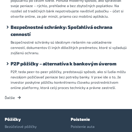
popularitu po celom svete. Ponúka moderný spôsob, ako spravovať
svoje peniaze – rýchlo, prehľadne a bez zbytočných poplatkov. Na
rozdiel od tradičných bánk nepotrebujete navštíviť pobočku – účet si
otvoríte online, za pár minút, priamo cez mobilnú aplikáciu.
Bezpečnostné schránky: Spoľahlivá ochrana
cenností
Bezpečnostné schránky sú ideálnym riešením na uskladnenie
cenností, dokumentov či iných dôležitých predmetov, ktoré si vyžadujú
zvýšenú ochranu.
P2P pôžičky – alternatíva k bankovým úverom
P2P, teda peer-to-peer pôžičky, predstavujú spôsob, ako si ľudia môžu
navzájom požičiavať peniaze bez potreby banky. V praxi ide o to, že
investor poskytne pôžičku konkrétnemu človeku prostredníctvom
online platformy, ktorá celý proces technicky a právne zastreší.
Ďalšie
Pôžičky
Poistenie
Bezúčelové pôžičky
Poistenie auta