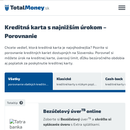
Preskočiť na obsah
Kreditná karta s najnižším úrokom –
Porovnanie
Chcete vedieť, ktorá kreditná karta je najvýhodnejšia? Pozrite si
porovnanie kreditných kariet dostupných na Slovensku. Porovnať si
môžete úrok na kreditnej karte, úverový limit, dĺžku bezúročného obdobia
aj poplatok za poskytnutie kreditnej karty.
Všetky
Klasické
Cash-back
porovnanie všetkých
kreditných kariet
kreditné karty s nízkym poplatkom
Totaltip
TB
Bezúčelový úver
online
TB
Zoberte si
Bezúčelový
úver
a
skráťte si
splácanie úveru
s Extra splátkami.