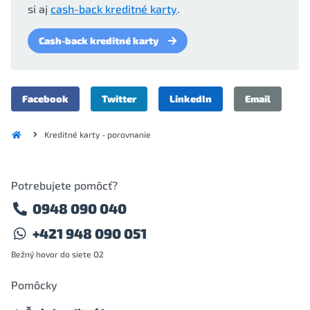
si aj
cash-back kreditné karty
.
Cash-back kreditné karty
Facebook
Twitter
LinkedIn
Email
Kreditné karty - porovnanie
Potrebujete pomôcť?
0948 090 040
+421 948 090 051
Bežný hovor do siete O2
Pomôcky