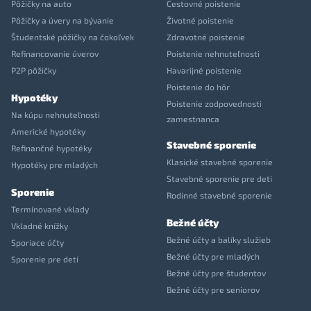
Pôžičky na auto
Cestovné poistenie
Pôžičky a úvery na bývanie
Životné poistenie
Študentské pôžičky na čokoľvek
Zdravotné poistenie
Refinancovanie úverov
Poistenie nehnuteľnosti
P2P pôžičky
Havarijné poistenie
Poistenie do hôr
Hypotéky
Poistenie zodpovednosti
Na kúpu nehnuteľnosti
zamestnanca
Americké hypotéky
Stavebné sporenie
Refinančné hypotéky
Klasické stavebné sporenie
Hypotéky pre mladých
Stavebné sporenie pre deti
Sporenie
Rodinné stavebné sporenie
Termínované vklady
Bežné účty
Vkladné knížky
Bežné účty a balíky služieb
Sporiace účty
Bežné účty pre mladých
Sporenie pre deti
Bežné účty pre študentov
Bežné účty pre seniorov