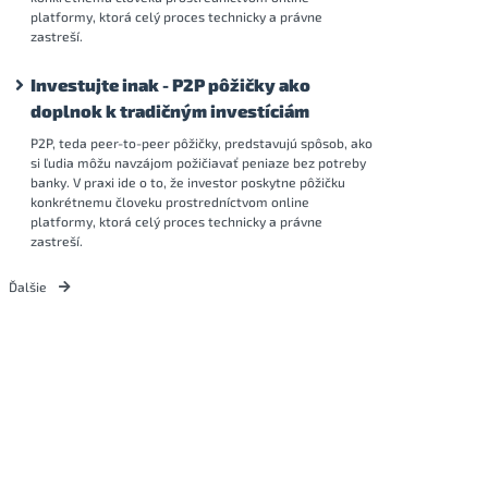
platformy, ktorá celý proces technicky a právne
zastreší.
Investujte inak - P2P pôžičky ako
doplnok k tradičným investíciám
P2P, teda peer-to-peer pôžičky, predstavujú spôsob, ako
si ľudia môžu navzájom požičiavať peniaze bez potreby
banky. V praxi ide o to, že investor poskytne pôžičku
konkrétnemu človeku prostredníctvom online
platformy, ktorá celý proces technicky a právne
zastreší.
Ďalšie