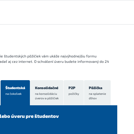
nie študentských pôžičiek vám ukáže najvýhodnejšiu formu
adať aj cez internet. O schválení úveru budete informovaný do 24
Študentská
Konsolidačné
P2P
Pôžička
na čokoľvek
na konsolidáciu
požičky
na splatenie
úverov a pôžičiek
dlhov
lebo úveru pre študentov