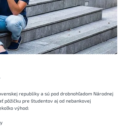
y
ovenskej republiky a sú pod drobnohľadom Národnej
ť pôžičku pre študentov aj od nebankovej
ekoľko výhod:
ky