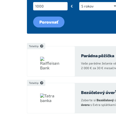
€
Porovnať
Totaltip
Parádna pôžička
Vaše parádne želania vá
2 000 € za 30 € mesačn
Totaltip
Bezúčelový úver
Zoberte si
Bezúčelový
ú
úveru
s Extra splátkami