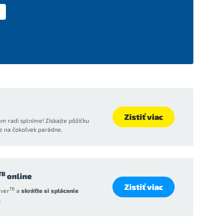
Zistiť viac
m radi splníme! Získajte pôžičku
e na čokoľvek parádne.
TB
online
Zistiť viac
TB
ver
a
skráťte si splácanie
.