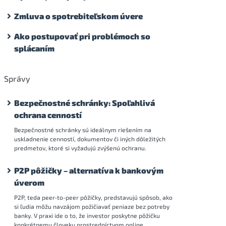
Zmluva o spotrebiteľskom úvere
Ako postupovať pri problémoch so
splácaním
Správy
Bezpečnostné schránky: Spoľahlivá
ochrana cenností
Bezpečnostné schránky sú ideálnym riešením na
uskladnenie cenností, dokumentov či iných dôležitých
predmetov, ktoré si vyžadujú zvýšenú ochranu.
P2P pôžičky – alternatíva k bankovým
úverom
P2P, teda peer-to-peer pôžičky, predstavujú spôsob, ako
si ľudia môžu navzájom požičiavať peniaze bez potreby
banky. V praxi ide o to, že investor poskytne pôžičku
konkrétnemu človeku prostredníctvom online