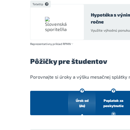
Totaltip
Hypotéka s výni
ročne
Využite výhodnú ponuku 
Reprezentatívny príklad RPMN
Pôžičky pre študentov
Porovnajte si úroky a výšku mesačnej splátky 
Úrok od
Poplatok za
(do)
poskytnutie