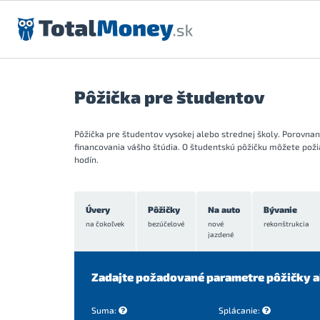
Preskočiť na obsah
Pôžička pre študentov
Pôžička pre študentov vysokej alebo strednej školy. Porovna
financovania vášho štúdia. O študentskú pôžičku môžete poži
hodín.
Úvery
Pôžičky
Na auto
Bývanie
na čokoľvek
bezúčelové
nové
rekonštrukcia
jazdené
Zadajte požadované parametre pôžičky a
Suma:
Splácanie: