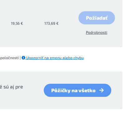
Požiadať
19,56 €
173,69 €
Podrobnosti
spoločnosti |
Upozorniť na zmenu alebo chybu
é sú aj pre
Pôžičky na všetko