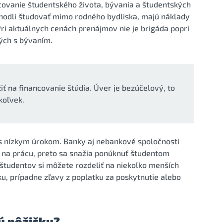
covanie študentského života, bývania a študentských
ozhodli študovať mimo rodného bydliska, majú náklady
ri aktuálnych cenách prenájmov nie je brigáda popri
ých s bývaním.
 na financovanie štúdia. Úver je bezúčelový, to
koľvek.
s nízkym úrokom. Banky aj nebankové spoločnosti
 na prácu, preto sa snažia ponúknuť študentom
študentov si môžete rozdeliť na niekoľko menších
ku, prípadne zľavy z poplatku za poskytnutie alebo
ú pôžičku?