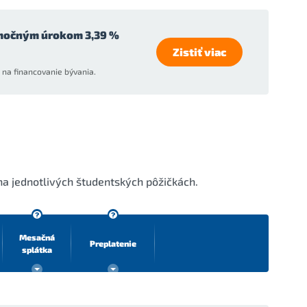
močným úrokom 3,39 %
Zistiť viac
na financovanie bývania.
na jednotlivých študentských pôžičkách.
Mesačná
Preplatenie
splátka