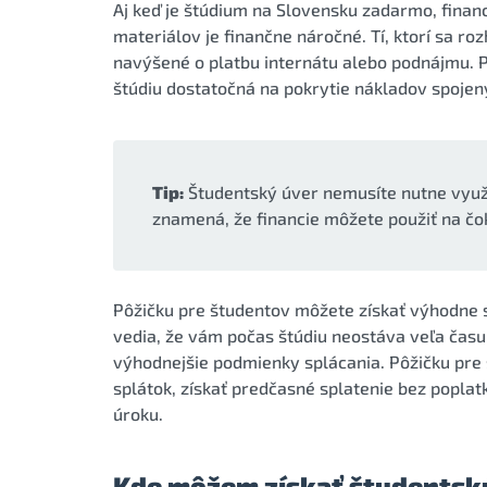
Aj keď je štúdium na Slovensku zadarmo, finan
materiálov je finančne náročné. Tí, ktorí sa r
navýšené o platbu internátu alebo podnájmu. P
štúdiu dostatočná na pokrytie nákladov spojen
Tip:
Študentský úver nemusíte nutne využiť
znamená, že financie môžete použiť na čo
Pôžičku pre študentov môžete získať výhodne 
vedia, že vám počas štúdiu neostáva veľa času
výhodnejšie podmienky splácania. Pôžičku pre 
splátok, získať predčasné splatenie bez poplat
úroku.
Kde môžem získať študentsk