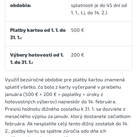
obdobia:
splatnosti je do 45 dní od
1. 1., t.j. do 14. 2.)
Platby kartou od 1. 1. do
500 €
31. 1.:
Výbery hotovosti od 1.
200 €
1. do 31. 1.:
Využiť bezúročné obdobie pre platby kartou znamená
splatiť všetko, čo bolo z karty vyčerpané v priebehu
januára (500 € + 200 € + poplatky + úroky z
hotovostných výberov) najneskôr do 14. februára.
Presnú hodnotu dlžného zostatku k 31. 1. sa dozviete z
mesačného výpisu za január, ktorý dostanete začiatkom
februára. Ak nesplatíte celý tento dlžný zostatok do 14.
2., platby kartu sa spätne zúročia odo dňa ich