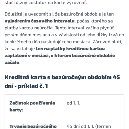
stačí dlžný zostatok na karte vyrovnať.
Dôležité je uvedomiť si, že bezúročné obdobie je len
vyjadrením časového intervalu
, počas ktorého sa
platby kartou neúročia. Tento interval začína plynúť
prvým dňom mesiaca a v závislosti od jeho dĺžky trvá do
konkrétneho dňa nasledujúceho mesiaca. Zároveň platí,
že sa vzťahuje
len na platby kreditnou kartou
zaplatené v mesiaci, v ktorom bezúročné obdobie
začalo
.
Kreditná karta s bezúročným obdobím 45
dní - príklad č. 1
Začiatok používania
od 1. 1.
karty:
Trvanie bezúročného
45 dní od 1. 1. (termín