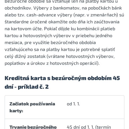
Bezúročné obdobie sa vzťahuje len na platby kartou u
obchodníkov. Výbery z bankomatov, na pobočkách bánk
alebo tzv. cash-advance výbery (napr. v zmenárňach) sú
štandardne úročené okamžite odo dňa ich zaúčtovania
na kartovom účte. Pokiaľ dôjde ku kombinácii platieb
kartou a hotovostných výberov v priebehu jedného
mesiaca, pre využitie bezúročného obdobia
vzťahujúceho sa na platby kartou je potrebné splatiť
celý dlžný zostatok (vrátane hotovostných výberov,
poplatkov a úrokov z hotovostných operácií).
Kreditná karta s bezúročným obdobím 45
dní - príklad č. 2
Začiatok používania
od 1. 1.
karty:
Trvanie bezúročného
45 dní od 1. 1. (termín