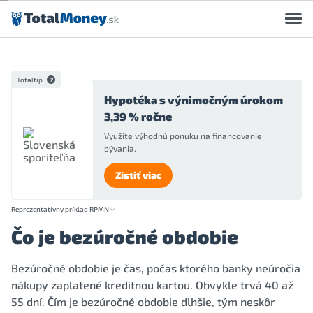
Preskočiť na obsah
Totaltip
Hypotéka s výnimočným úrokom
3,39 % ročne
Využite výhodnú ponuku na financovanie
bývania.
Zistiť viac
Reprezentatívny príklad RPMN
Čo je bezúročné obdobie
Bezúročné obdobie je čas, počas ktorého banky neúročia
nákupy zaplatené kreditnou kartou. Obvykle trvá 40 až
55 dní. Čím je bezúročné obdobie dlhšie, tým neskôr