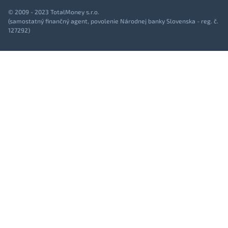
© 2009 - 2023 TotalMoney s.r.o.
(samostatný finančný agent, povolenie Národnej banky Slovenska - reg. č.
127292)