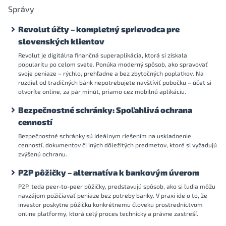
Správy
Revolut účty – kompletný sprievodca pre
slovenských klientov
Revolut je digitálna finančná superaplikácia, ktorá si získala
popularitu po celom svete. Ponúka moderný spôsob, ako spravovať
svoje peniaze – rýchlo, prehľadne a bez zbytočných poplatkov. Na
rozdiel od tradičných bánk nepotrebujete navštíviť pobočku – účet si
otvoríte online, za pár minút, priamo cez mobilnú aplikáciu.
Bezpečnostné schránky: Spoľahlivá ochrana
cenností
Bezpečnostné schránky sú ideálnym riešením na uskladnenie
cenností, dokumentov či iných dôležitých predmetov, ktoré si vyžadujú
zvýšenú ochranu.
P2P pôžičky – alternatíva k bankovým úverom
P2P, teda peer-to-peer pôžičky, predstavujú spôsob, ako si ľudia môžu
navzájom požičiavať peniaze bez potreby banky. V praxi ide o to, že
investor poskytne pôžičku konkrétnemu človeku prostredníctvom
online platformy, ktorá celý proces technicky a právne zastreší.