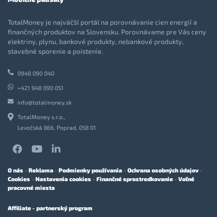
TotalMoney je najväčší portál na porovnávanie cien energií a
finančných produktov na Slovensku. Porovnávame pre Vás ceny
elektriny, plynu, bankové produkty, nebankové produkty,
stavebné sporenie a poistenie.
0948 090 040
+421 948 090 051
info@totalmoney.sk
TotalMoney s.r.o.,
Levočská 866, Poprad, 058 01
O nás
-
Reklama
-
Podmienky používania
-
Ochrana osobných údajov
-
Cookies
-
Nastavenia cookies
-
Finančné sprostredkovanie
-
Voľné
pracovné miesta
Affiliate - partnerský program