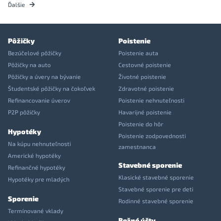
Ďalšie
Pôžičky
Poistenie
Bezúčelové pôžičky
Poistenie auta
Pôžičky na auto
Cestovné poistenie
Pôžičky a úvery na bývanie
Životné poistenie
Študentské pôžičky na čokoľvek
Zdravotné poistenie
Refinancovanie úverov
Poistenie nehnuteľnosti
P2P pôžičky
Havarijné poistenie
Poistenie do hôr
Hypotéky
Poistenie zodpovednosti
Na kúpu nehnuteľnosti
zamestnanca
Americké hypotéky
Stavebné sporenie
Refinančné hypotéky
Klasické stavebné sporenie
Hypotéky pre mladých
Stavebné sporenie pre deti
Sporenie
Rodinné stavebné sporenie
Termínované vklady
Bežné účty