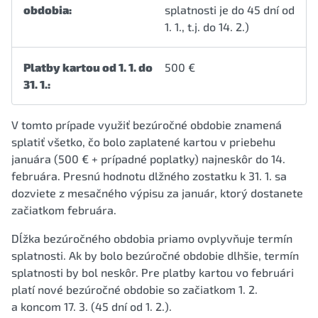
obdobia:
splatnosti je do 45 dní od
1. 1., t.j. do 14. 2.)
Platby kartou od 1. 1. do
500 €
31. 1.:
V tomto prípade využiť bezúročné obdobie znamená
splatiť všetko, čo bolo zaplatené kartou v priebehu
januára (500 € + prípadné poplatky) najneskôr do 14.
februára. Presnú hodnotu dlžného zostatku k 31. 1. sa
dozviete z mesačného výpisu za január, ktorý dostanete
začiatkom februára.
Dĺžka bezúročného obdobia priamo ovplyvňuje termín
splatnosti. Ak by bolo bezúročné obdobie dlhšie, termín
splatnosti by bol neskôr. Pre platby kartou vo februári
platí nové bezúročné obdobie so začiatkom 1. 2.
a koncom 17. 3. (45 dní od 1. 2.).