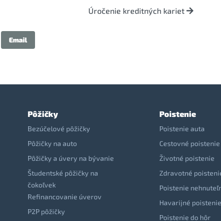
Úročenie kreditných kariet
Email
Pôžičky
Poistenie
Bezúčelové pôžičky
Poistenie auta
Pôžičky na auto
Cestovné poistenie
Pôžičky a úvery na bývanie
Životné poistenie
Študentské pôžičky na
Zdravotné poisteni
čokoľvek
Poistenie nehnuteľ
Refinancovanie úverov
Havarijné poisteni
P2P pôžičky
Poistenie do hôr