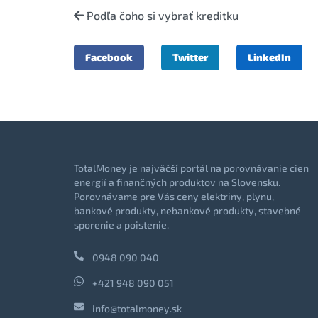
Podľa čoho si vybrať kreditku
Facebook
Twitter
LinkedIn
TotalMoney je najväčší portál na porovnávanie cien
energií a finančných produktov na Slovensku.
Porovnávame pre Vás ceny elektriny, plynu,
bankové produkty, nebankové produkty, stavebné
sporenie a poistenie.
0948 090 040
+421 948 090 051
info@totalmoney.sk