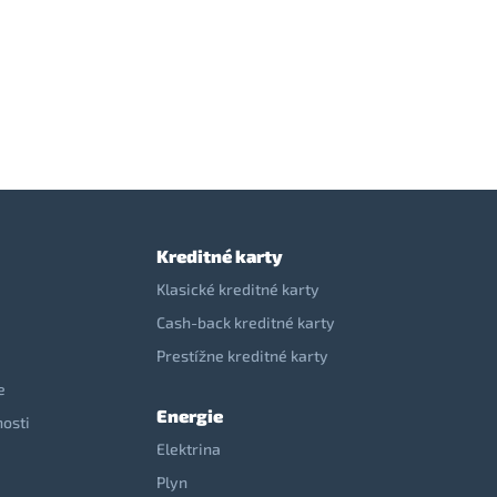
Kreditné karty
Klasické kreditné karty
Cash-back kreditné karty
Prestížne kreditné karty
e
Energie
nosti
Elektrina
e
Plyn