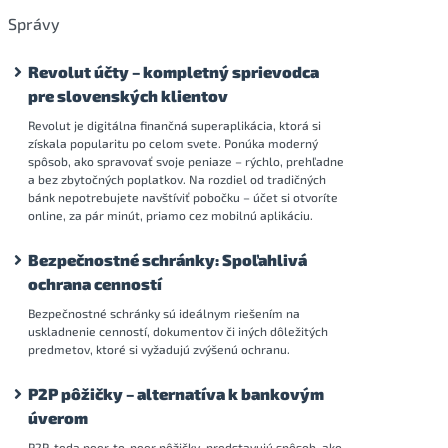
Správy
Revolut účty – kompletný sprievodca
pre slovenských klientov
Revolut je digitálna finančná superaplikácia, ktorá si
získala popularitu po celom svete. Ponúka moderný
spôsob, ako spravovať svoje peniaze – rýchlo, prehľadne
a bez zbytočných poplatkov. Na rozdiel od tradičných
bánk nepotrebujete navštíviť pobočku – účet si otvoríte
online, za pár minút, priamo cez mobilnú aplikáciu.
Bezpečnostné schránky: Spoľahlivá
ochrana cenností
Bezpečnostné schránky sú ideálnym riešením na
uskladnenie cenností, dokumentov či iných dôležitých
predmetov, ktoré si vyžadujú zvýšenú ochranu.
P2P pôžičky – alternatíva k bankovým
úverom
P2P, teda peer-to-peer pôžičky, predstavujú spôsob, ako