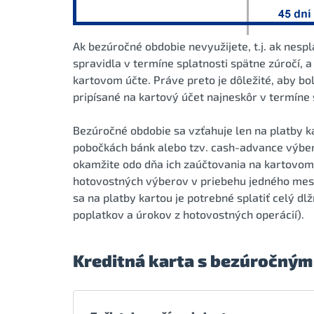
Ak bezúročné obdobie nevyužijete, t.j. ak nesp
spravidla v termíne splatnosti spätne zúročí, 
kartovom účte. Práve preto je dôležité, aby bo
pripísané na kartový účet najneskôr v termíne 
Bezúročné obdobie sa vzťahuje len na platby 
pobočkách bánk alebo tzv. cash-advance výber
okamžite odo dňa ich zaúčtovania na kartovom ú
hotovostných výberov v priebehu jedného mesi
sa na platby kartou je potrebné splatiť celý d
poplatkov a úrokov z hotovostných operácií).
Kreditná karta s bezúročným o