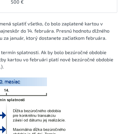
500 €
ená splatiť všetko, čo bolo zaplatené kartou v
najneskôr do 14. februára. Presnú hodnotu dlžného
su za január, ktorý dostanete začiatkom februára.
termín splatnosti. Ak by bolo bezúročné obdobie
atby kartou vo februári platí nové bezúročné obdobie
).