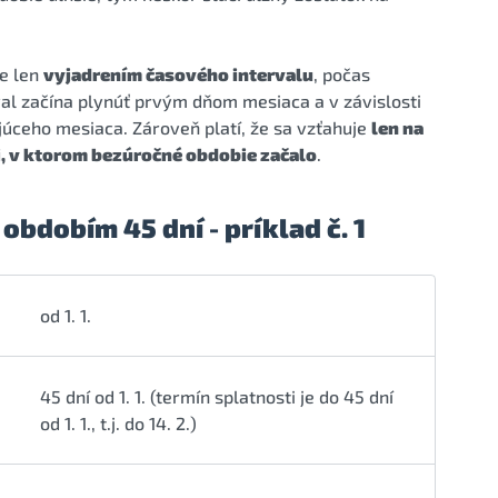
je len
vyjadrením časového intervalu
, počas
val začína plynúť prvým dňom mesiaca a v závislosti
júceho mesiaca. Zároveň platí, že sa vzťahuje
len na
i, v ktorom bezúročné obdobie začalo
.
bdobím 45 dní - príklad č. 1
od 1. 1.
45 dní od 1. 1. (termín splatnosti je do 45 dní
od 1. 1., t.j. do 14. 2.)