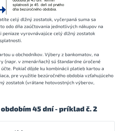
latíte celý dlžný zostatok, vyčerpaná suma sa
a to odo dňa zaúčtovania jednotlivých nákupov na
li peniaze vyrovnávajúce celý dlžný zostatok
splatnosti.
kartou u obchodníkov. Výbery z bankomatov, na
y (napr. v zmenárňach) sú štandardne úročené
čte. Pokiaľ dôjde ku kombinácii platieb kartou a
aca, pre využitie bezúročného obdobia vzťahujúceho
lžný zostatok (vrátane hotovostných výberov,
bdobím 45 dní - príklad č. 2