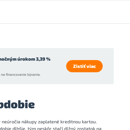
močným úrokom 3,39 %
Zistiť viac
na financovanie bývania.
bdobie
 neúročia nákupy zaplatené kreditnou kartou.
dobie dlhšie, tým neskôr stačí dlžný zostatok na