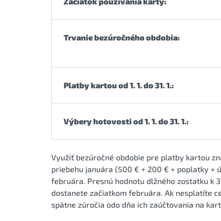
Začiatok používania karty:
Trvanie bezúročného obdobia:
Platby kartou od 1. 1. do 31. 1.:
Výbery hotovosti od 1. 1. do 31. 1.:
Využiť bezúročné obdobie pre platby kartou zn
priebehu januára (500 € + 200 € + poplatky + 
februára. Presnú hodnotu dlžného zostatku k 31
dostanete začiatkom februára. Ak nesplatíte cel
spätne zúročia odo dňa ich zaúčtovania na kar