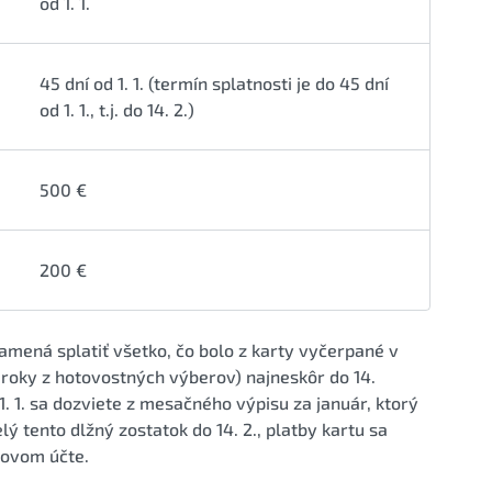
od 1. 1.
45 dní od 1. 1. (termín splatnosti je do 45 dní
od 1. 1., t.j. do 14. 2.)
500 €
200 €
amená splatiť všetko, čo bolo z karty vyčerpané v
úroky z hotovostných výberov) najneskôr do 14.
. 1. sa dozviete z mesačného výpisu za január, ktorý
ý tento dlžný zostatok do 14. 2., platby kartu sa
tovom účte.