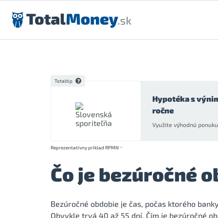
Preskočiť na obsah
Totaltip
Hypotéka s výni
ročne
Využite výhodnú ponuku 
Reprezentatívny príklad RPMN
Čo je bezúročné o
Bezúročné obdobie je čas, počas ktorého banky
Obvykle trvá 40 až 55 dní. Čím je bezúročné ob