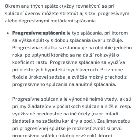
Okrem anuitných splátok (vždy rovnakých) sa pri
splácaní úverov môžete stretnúť aj s tzv. progresívnymi
alebo degresívnymi metódami splácania.
Progresívne splácanie
je typ splácania, pri ktorom
sa výška splátky s dobou splácania úveru znižuje.
Progresívna splátka sa stanovuje na obdobie jedného
roka, po uplynutí ktorého sa na ďalší rok zvýši o
koeficient rastu. Progresívne splácanie sa využíva
pri niektorých hypotekárnych úveroch. Pri zmene
fixácie úrokovej sadzbe je zväčša možný prechod z
progresívneho splácania na anuitné splácania.
Progresívne splácania je výhodné najmä vtedy, ak sú
príjmy žiadateľov v počiatkoch splácania nižšie, resp.
využívané prednostne na iné účely (napr. mladí
žiadatelia na začiatku kariéry a pod.). Zaujímavosťou
pri progresívnej splátke je možnosť zvoliť si prvú
progresívnu splátku (platnú prvý rok), ktorej