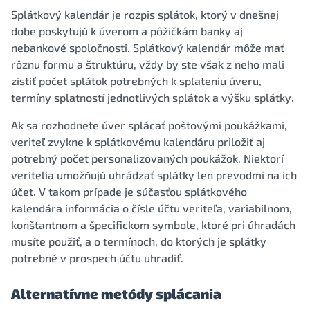
Splátkový kalendár je rozpis splátok, ktorý v dnešnej
dobe poskytujú k úverom a pôžičkám banky aj
nebankové spoločnosti. Splátkový kalendár môže mať
rôznu formu a štruktúru, vždy by ste však z neho mali
zistiť počet splátok potrebných k splateniu úveru,
termíny splatností jednotlivých splátok a výšku splátky.
Ak sa rozhodnete úver splácať poštovými poukážkami,
veriteľ zvykne k splátkovému kalendáru priložiť aj
potrebný počet personalizovaných poukážok. Niektorí
veritelia umožňujú uhrádzať splátky len prevodmi na ich
účet. V takom prípade je súčasťou splátkového
kalendára informácia o čísle účtu veriteľa, variabilnom,
konštantnom a špecifickom symbole, ktoré pri úhradách
musíte použiť, a o termínoch, do ktorých je splátky
potrebné v prospech účtu uhradiť.
Alternatívne metódy splácania