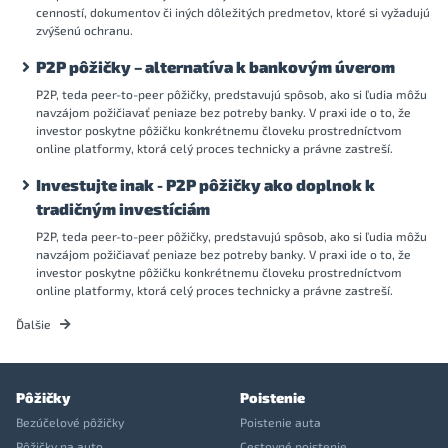
cenností, dokumentov či iných dôležitých predmetov, ktoré si vyžadujú
zvýšenú ochranu.
P2P pôžičky – alternatíva k bankovým úverom
P2P, teda peer-to-peer pôžičky, predstavujú spôsob, ako si ľudia môžu
navzájom požičiavať peniaze bez potreby banky. V praxi ide o to, že
investor poskytne pôžičku konkrétnemu človeku prostredníctvom
online platformy, ktorá celý proces technicky a právne zastreší.
Investujte inak - P2P pôžičky ako doplnok k
tradičným investíciám
P2P, teda peer-to-peer pôžičky, predstavujú spôsob, ako si ľudia môžu
navzájom požičiavať peniaze bez potreby banky. V praxi ide o to, že
investor poskytne pôžičku konkrétnemu človeku prostredníctvom
online platformy, ktorá celý proces technicky a právne zastreší.
Ďalšie
Pôžičky
Poistenie
Bezúčelové pôžičky
Poistenie auta
Pôžičky na auto
Cestovné poistenie