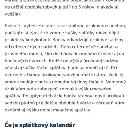
na určité obdobie (obvykle od 1 do 5 rokov, niekedy aj
vyššie).
Pokiaľ si vyberiete úver s variabilnou úrokovou sadzbou,
počítajte si tým, že k zmene výšky splátky môže dôjsť
prakticky kedykoľvek. Banky odvodzujú úrokové sadzby
od referenčných sadzieb. Tieto referenčné sadzby sa
pravidelne menia, čím dochádza k zmenám úrokov aj na
bankových úveroch. Keďže od výšky úrokovej sadzby
závisí aj výška Vašej splátky, bude sa meniť aj tá. Pri
úveroch s fixnou úrokovou sadzbou máte istotu, že k jej
zmene nedôjde počas dohodnutej doby fixácie. Nemenný
úrok Vám teda zabezpečí rovnakú výšku mesačnej
splátky. Po uplynutí fixácie banka stanoví novú úrokovú
sadzbu platnú pre ďalšie obdobie fixácie a zároveň Vám
oznámi aj výšku novej mesačnej splátky.
Čo je splátkový kalendár