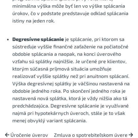
minimálna výška môže byť len vo výške splácania
úrokov, čo v podstate predstavuje odklad splácania
istiny na jeden rok.
Degresívne splácanie
je splácanie, pri ktorom sa
sústreďuje vyššie finančné zaťaženie na počiatočné
obdobie splácania a naopak, na konci úverového
vzťahu sú splátky najnižšie. Je určené pre klientov,
ktorým súčasná príjmová situácia umožňuje
realizovať vyššie splátky než pri anuitnom splácaní.
Výška degresívnej splátky je väčšinou nastavená na
obdobie jedného roka. Po skončení jedného roka je
nastavená nová splátka, ktorá je vždy nižšia ako tá
predchádzajúca. Degresívne splácanie je využívané
najmä pri hypotekárnych úveroch, stále je to však
menej obvyklý variant splácania.
Úročenie úverov
Zmluva o spotrebiteľskom úvere