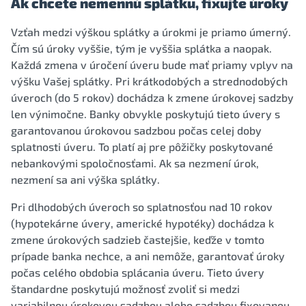
Ak chcete nemennú splátku, fixujte úroky
Vzťah medzi výškou splátky a úrokmi je priamo úmerný.
Čím sú úroky vyššie, tým je vyššia splátka a naopak.
Každá zmena v úročení úveru bude mať priamy vplyv na
výšku Vašej splátky. Pri krátkodobých a strednodobých
úveroch (do 5 rokov) dochádza k zmene úrokovej sadzby
len výnimočne. Banky obvykle poskytujú tieto úvery s
garantovanou úrokovou sadzbou počas celej doby
splatnosti úveru. To platí aj pre pôžičky poskytované
nebankovými spoločnosťami. Ak sa nezmení úrok,
nezmení sa ani výška splátky.
Pri dlhodobých úveroch so splatnosťou nad 10 rokov
(hypotekárne úvery, americké hypotéky) dochádza k
zmene úrokových sadzieb častejšie, keďže v tomto
prípade banka nechce, a ani nemôže, garantovať úroky
počas celého obdobia splácania úveru. Tieto úvery
štandardne poskytujú možnosť zvoliť si medzi
variabilnou úrokovou sadzbou alebo sadzbou fixovanou