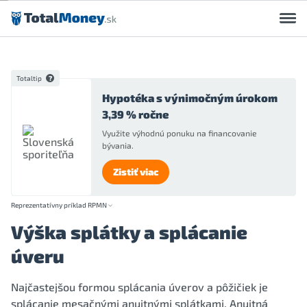
Preskočiť na obsah
Totaltip
Hypotéka s výnimočným úrokom
3,39 % ročne
Využite výhodnú ponuku na financovanie
bývania.
Zistiť viac
Reprezentatívny príklad RPMN
Výška splátky a splácanie
úveru
Najčastejšou formou splácania úverov a pôžičiek je
splácanie mesačnými anuitnými splátkami. Anuitná