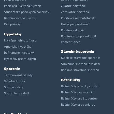
Pôžičky a úvery na bývanie
Životné poistenie
Študentské pôžičky na čokoľvek
Zdravotné poistenie
Refinancovanie úverov
Poistenie nehnuteľnosti
P2P pôžičky
Havarijné poistenie
Poistenie do hôr
Hypotéky
Poistenie zodpovednosti
Na kúpu nehnuteľnosti
zamestnanca
Americké hypotéky
Stavebné sporenie
Refinančné hypotéky
Klasické stavebné sporenie
Hypotéky pre mladých
Stavebné sporenie pre deti
Sporenie
Rodinné stavebné sporenie
Termínované vklady
Bežné účty
Vkladné knížky
Bežné účty a balíky služieb
Sporiace účty
Bežné účty pre mladých
Sporenie pre deti
Bežné účty pre študentov
Bežné účty pre seniorov