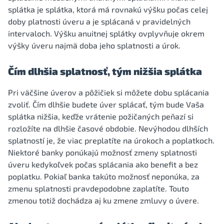
splátka je splátka, ktorá má rovnakú výšku počas celej
doby platnosti úveru a je splácaná v pravidelných
intervaloch. Výšku anuitnej splátky ovplyvňuje okrem
výšky úveru najmä doba jeho splatnosti a úrok.
Čím dlhšia splatnosť, tým nižšia splátka
Pri väčšine úverov a pôžičiek si môžete dobu splácania
zvoliť. Čím dlhšie budete úver splácať, tým bude Vaša
splátka nižšia, keďže vrátenie požičaných peňazí si
rozložíte na dlhšie časové obdobie. Nevýhodou dlhších
splatností je, že viac preplatíte na úrokoch a poplatkoch.
Niektoré banky ponúkajú možnosť zmeny splatnosti
úveru kedykoľvek počas splácania ako benefit a bez
poplatku. Pokiaľ banka takúto možnosť neponúka, za
zmenu splatnosti pravdepodobne zaplatíte. Touto
zmenou totiž dochádza aj ku zmene zmluvy o úvere.