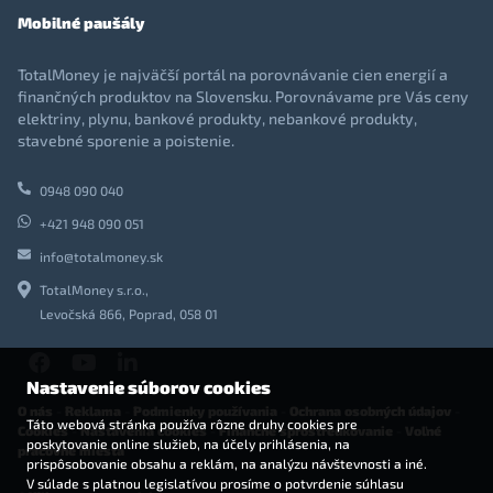
Mobilné paušály
TotalMoney je najväčší portál na porovnávanie cien energií a
finančných produktov na Slovensku. Porovnávame pre Vás ceny
elektriny, plynu, bankové produkty, nebankové produkty,
stavebné sporenie a poistenie.
0948 090 040
+421 948 090 051
info@totalmoney.sk
TotalMoney s.r.o.,
Levočská 866, Poprad, 058 01
Nastavenie súborov cookies
O nás
-
Reklama
-
Podmienky používania
-
Ochrana osobných údajov
-
Táto webová stránka používa rôzne druhy cookies pre
Cookies
-
Nastavenia cookies
-
Finančné sprostredkovanie
-
Voľné
poskytovanie online služieb, na účely prihlásenia, na
pracovné miesta
prispôsobovanie obsahu a reklám, na analýzu návštevnosti a iné.
V súlade s platnou legislatívou prosíme o potvrdenie súhlasu