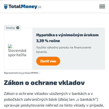
Preskočiť na obsah
Totaltip
Hypotéka s výnimočným úrokom
3,39 % ročne
Využite výhodnú ponuku na financovanie
bývania.
Zistiť viac
Reprezentatívny príklad RPMN
Zákon o ochrane vkladov
Zákon o ochrane vkladov uložených v bankách a v
pobočkách zahraničných bánk (ďalej len „v bankách“)
upravuje poskytovanie náhrad za tieto vklady v prípade,