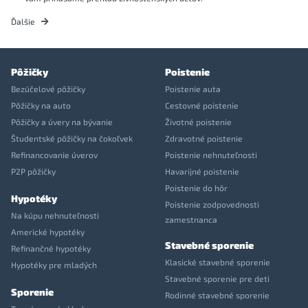
Ďalšie
Pôžičky
Poistenie
Bezúčelové pôžičky
Poistenie auta
Pôžičky na auto
Cestovné poistenie
Pôžičky a úvery na bývanie
Životné poistenie
Študentské pôžičky na čokoľvek
Zdravotné poistenie
Refinancovanie úverov
Poistenie nehnuteľnosti
P2P pôžičky
Havarijné poistenie
Poistenie do hôr
Hypotéky
Poistenie zodpovednosti
Na kúpu nehnuteľnosti
zamestnanca
Americké hypotéky
Stavebné sporenie
Refinančné hypotéky
Klasické stavebné sporenie
Hypotéky pre mladých
Stavebné sporenie pre deti
Sporenie
Rodinné stavebné sporenie