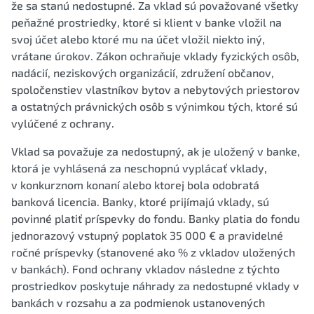
že sa stanú nedostupné. Za vklad sú považované všetky
peňažné prostriedky, ktoré si klient v banke vložil na
svoj účet alebo ktoré mu na účet vložil niekto iný,
vrátane úrokov. Zákon ochraňuje vklady fyzických osôb,
nadácií, neziskových organizácií, združení občanov,
spoločenstiev vlastníkov bytov a nebytových priestorov
a ostatných právnických osôb s výnimkou tých, ktoré sú
vylúčené z ochrany.
Vklad sa považuje za nedostupný, ak je uložený v banke,
ktorá je vyhlásená za neschopnú vyplácať vklady,
v konkurznom konaní alebo ktorej bola odobratá
banková licencia. Banky, ktoré prijímajú vklady, sú
povinné platiť príspevky do fondu. Banky platia do fondu
jednorazový vstupný poplatok 35 000 € a pravidelné
ročné príspevky (stanovené ako % z vkladov uložených
v bankách). Fond ochrany vkladov následne z týchto
prostriedkov poskytuje náhrady za nedostupné vklady v
bankách v rozsahu a za podmienok ustanovených