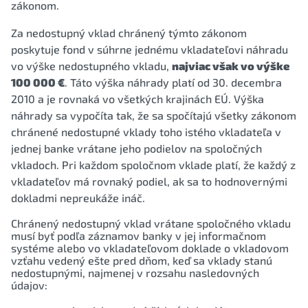
zákonom.
Za nedostupný vklad chránený týmto zákonom
poskytuje fond v súhrne jednému vkladateľovi náhradu
vo výške nedostupného vkladu,
najviac však vo výške
100 000 €
. Táto výška náhrady platí od 30. decembra
2010 a je rovnaká vo všetkých krajinách EÚ. Výška
náhrady sa vypočíta tak, že sa spočítajú všetky zákonom
chránené nedostupné vklady toho istého vkladateľa v
jednej banke vrátane jeho podielov na spoločných
vkladoch. Pri každom spoločnom vklade platí, že každý z
vkladateľov má rovnaký podiel, ak sa to hodnovernými
dokladmi nepreukáže ináč.
Chránený nedostupný vklad vrátane spoločného vkladu
musí byť podľa záznamov banky v jej informačnom
systéme alebo vo vkladateľovom doklade o vkladovom
vzťahu vedený ešte pred dňom, keď sa vklady stanú
nedostupnými, najmenej v rozsahu nasledovných
údajov: