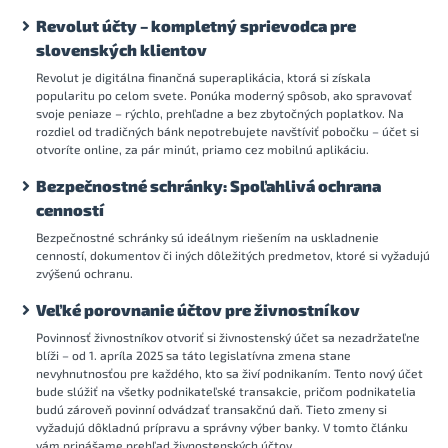
Revolut účty – kompletný sprievodca pre
slovenských klientov
Revolut je digitálna finančná superaplikácia, ktorá si získala
popularitu po celom svete. Ponúka moderný spôsob, ako spravovať
svoje peniaze – rýchlo, prehľadne a bez zbytočných poplatkov. Na
rozdiel od tradičných bánk nepotrebujete navštíviť pobočku – účet si
otvoríte online, za pár minút, priamo cez mobilnú aplikáciu.
Bezpečnostné schránky: Spoľahlivá ochrana
cenností
Bezpečnostné schránky sú ideálnym riešením na uskladnenie
cenností, dokumentov či iných dôležitých predmetov, ktoré si vyžadujú
zvýšenú ochranu.
Veľké porovnanie účtov pre živnostníkov
Povinnosť živnostníkov otvoriť si živnostenský účet sa nezadržateľne
blíži – od 1. apríla 2025 sa táto legislatívna zmena stane
nevyhnutnosťou pre každého, kto sa živí podnikaním. Tento nový účet
bude slúžiť na všetky podnikateľské transakcie, pričom podnikatelia
budú zároveň povinní odvádzať transakčnú daň. Tieto zmeny si
vyžadujú dôkladnú prípravu a správny výber banky. V tomto článku
vám prinášame prehľad živnostenských účtov.