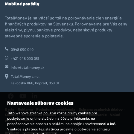
Mobilné paušály
TotalMoney je najväčší portál na porovnávanie cien energií a
finančných produktov na Slovensku. Porovnávame pre Vás ceny
elektriny, plynu, bankové produkty, nebankové produkty,
stavebné sporenie a poistenie.
0948 090 040
+421 948 090 051
info@totalmoney.sk
TotalMoney s.r.o.,
Levočská 866, Poprad, 058 01
Nastavenie súborov cookies
O nás
-
Reklama
-
Podmienky používania
-
Ochrana osobných údajov
-
Táto webová stránka používa rôzne druhy cookies pre
Cookies
-
Nastavenia cookies
-
Finančné sprostredkovanie
-
Voľné
poskytovanie online služieb, na účely prihlásenia, na
pracovné miesta
prispôsobovanie obsahu a reklám, na analýzu návštevnosti a iné.
V súlade s platnou legislatívou prosíme o potvrdenie súhlasu
Affiliate - partnerský program