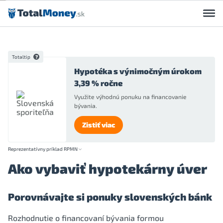
Preskočiť na obsah
Totaltip
Hypotéka s výnimočným úrokom
3,39 % ročne
Využite výhodnú ponuku na financovanie
bývania.
Zistiť viac
Reprezentatívny príklad RPMN
Ako vybaviť hypotekárny úver
Porovnávajte si ponuky slovenských bánk
Rozhodnutie o financovaní bývania formou