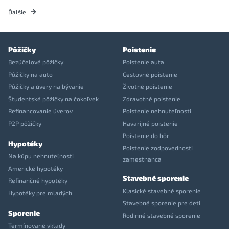
Ďalšie
Pôžičky
Poistenie
Bezúčelové pôžičky
Poistenie auta
Pôžičky na auto
Cestovné poistenie
Pôžičky a úvery na bývanie
Životné poistenie
Študentské pôžičky na čokoľvek
Zdravotné poistenie
Refinancovanie úverov
Poistenie nehnuteľnosti
P2P pôžičky
Havarijné poistenie
Poistenie do hôr
Hypotéky
Poistenie zodpovednosti
Na kúpu nehnuteľnosti
zamestnanca
Americké hypotéky
Stavebné sporenie
Refinančné hypotéky
Klasické stavebné sporenie
Hypotéky pre mladých
Stavebné sporenie pre deti
Sporenie
Rodinné stavebné sporenie
Termínované vklady