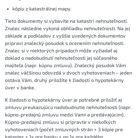
kópiu z katastrálnej mapy.
Tieto dokumenty si vybavíte na katastri nehnuteľností.
Znalec následne vykoná obhliadku nehnuteľnosti. Na jej
základe a podkladov z vyššie uvedených dokumentov
pripraví znalecký posudok s ocenením nehnuteľnosti.
Znalec si v niektorých prípadoch môže vyžiadať aj
doklad o nadobudnutí nehnuteľnosti jej súčasného
majiteľa (napr. kúpnu zmluvu). Znalecký posudok Vám
znalec väčšinou odovzdá v dvoch vyhotoveniach – jeden
ostáva Vám, druhý priložíte k žiadosti o hypotekárny
úver v banke.
K žiadosti o hypotekárny úver je potrebné priložiť aj
zmluvu preukazujúcu nadobudnutie nehnuteľnosti (napr.
kúpno-predajnú zmluvu medzi Vami a predávajúcim).
Kúpno-predajnú zmluvu si pripravte v niekoľkých
vyhotoveniach (počet zmluvných strán + 3 kópie pre
kataster + 1x pre banku + po 1x pre každého