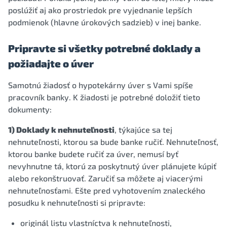
poslúžiť aj ako prostriedok pre vyjednanie lepších
podmienok (hlavne úrokových sadzieb) v inej banke.
Pripravte si všetky potrebné doklady a
požiadajte o úver
Samotnú žiadosť o hypotekárny úver s Vami spíše
pracovník banky. K žiadosti je potrebné doložiť tieto
dokumenty:
1) Doklady k nehnuteľnosti
, týkajúce sa tej
nehnuteľnosti, ktorou sa bude banke ručiť. Nehnuteľnosť,
ktorou banke budete ručiť za úver, nemusí byť
nevyhnutne tá, ktorú za poskytnutý úver plánujete kúpiť
alebo rekonštruovať. Zaručiť sa môžete aj viacerými
nehnuteľnosťami. Ešte pred vyhotovením znaleckého
posudku k nehnuteľnosti si pripravte:
originál listu vlastníctva k nehnuteľnosti,