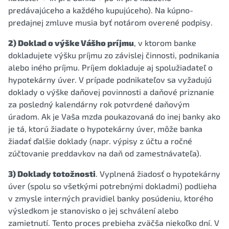
predávajúceho a každého kupujúceho). Na kúpno-
predajnej zmluve musia byť notárom overené podpisy.
2) Doklad o výške Vášho príjmu
, v ktorom banke
dokladujete výšku príjmu zo závislej činnosti, podnikania
alebo iného príjmu. Príjem dokladuje aj spolužiadateľ o
hypotekárny úver. V prípade podnikateľov sa vyžadujú
doklady o výške daňovej povinnosti a daňové priznanie
za posledný kalendárny rok potvrdené daňovým
úradom. Ak je Vaša mzda poukazovaná do inej banky ako
je tá, ktorú žiadate o hypotekárny úver, môže banka
žiadať ďalšie doklady (napr. výpisy z účtu a ročné
zúčtovanie preddavkov na daň od zamestnávateľa).
3) Doklady totožnosti
. Vyplnená žiadosť o hypotekárny
úver (spolu so všetkými potrebnými dokladmi) podlieha
v zmysle interných pravidiel banky posúdeniu, ktorého
výsledkom je stanovisko o jej schválení alebo
zamietnutí. Tento proces prebieha zväčša niekoľko dní. V