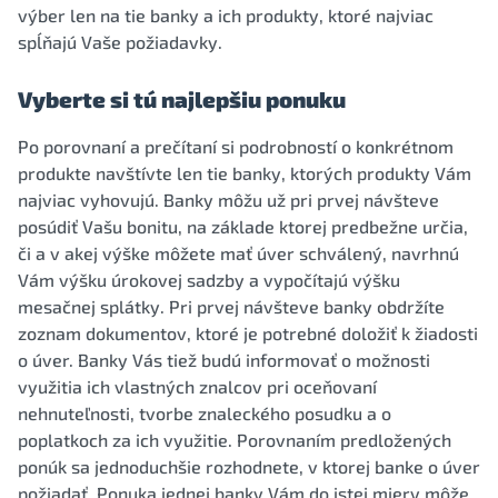
výber len na tie banky a ich produkty, ktoré najviac
spĺňajú Vaše požiadavky.
Vyberte si tú najlepšiu ponuku
Po porovnaní a prečítaní si podrobností o konkrétnom
produkte navštívte len tie banky, ktorých produkty Vám
najviac vyhovujú. Banky môžu už pri prvej návšteve
posúdiť Vašu bonitu, na základe ktorej predbežne určia,
či a v akej výške môžete mať úver schválený, navrhnú
Vám výšku úrokovej sadzby a vypočítajú výšku
mesačnej splátky. Pri prvej návšteve banky obdržíte
zoznam dokumentov, ktoré je potrebné doložiť k žiadosti
o úver. Banky Vás tiež budú informovať o možnosti
využitia ich vlastných znalcov pri oceňovaní
nehnuteľnosti, tvorbe znaleckého posudku a o
poplatkoch za ich využitie. Porovnaním predložených
ponúk sa jednoduchšie rozhodnete, v ktorej banke o úver
požiadať. Ponuka jednej banky Vám do istej miery môže