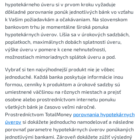
hypotekárneho úveru si v prvom kroku vyžaduje
dôkladné porovnanie ponúk jednotlivých bánk vo vzťahu
k Vašim požiadavkám a očakávaniam. Na slovenskom
bankovom trhu je momentálne široká ponuka
hypotekárnych úverov. Líšia sa v úrokových sadzbách,
poplatkoch, maximálnych dobách splatnosti úveru,
výške úveru v pomere k cene nehnuteľnosti,
možnostiach mimoriadnych splátok úveru a pod.
Vybrať si ten najvýhodnejší produkt nie je vôbec
jednoduché. Každá banka poskytuje informácie inou
formou, cenníky k produktom a úrokové sadzby sú
umiestnené väčšinou na rôznych miestach a prejsť
osobne alebo prostredníctvom internetu ponuku
všetkých bánk je časovo veľmi náročné.
Prostredníctvom TotalMoney
porovnania hypotekárnych
úverov
si dokážete jednoducho namodelovať a následne
porovnať parametre hypotekárnych úverov ponúkaných
jednotlivými bankami. Zároveň dokážete zúžiť výsledný