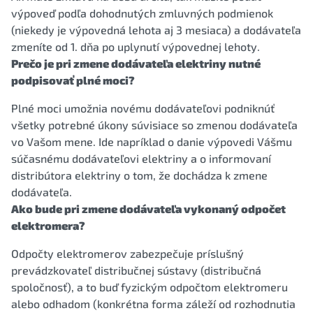
výpoveď podľa dohodnutých zmluvných podmienok
(niekedy je výpovedná lehota aj 3 mesiaca) a dodávateľa
zmeníte od 1. dňa po uplynutí výpovednej lehoty.
Prečo je pri zmene dodávateľa elektriny nutné
podpisovať plné moci?
Plné moci umožnia novému dodávateľovi podniknúť
všetky potrebné úkony súvisiace so zmenou dodávateľa
vo Vašom mene. Ide napríklad o danie výpovedi Vášmu
súčasnému dodávateľovi elektriny a o informovaní
distribútora elektriny o tom, že dochádza k zmene
dodávateľa.
Ako bude pri zmene dodávateľa vykonaný odpočet
elektromera?
Odpočty elektromerov zabezpečuje príslušný
prevádzkovateľ distribučnej sústavy (distribučná
spoločnosť), a to buď fyzickým odpočtom elektromeru
alebo odhadom (konkrétna forma záleží od rozhodnutia