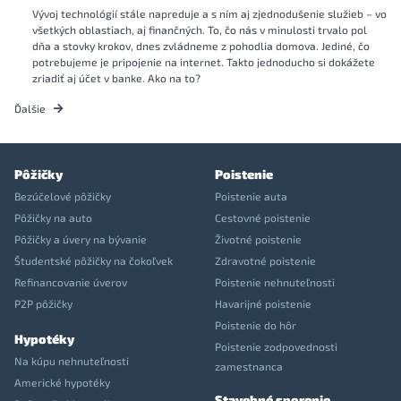
Vývoj technológií stále napreduje a s ním aj zjednodušenie služieb – vo
všetkých oblastiach, aj finančných. To, čo nás v minulosti trvalo pol
dňa a stovky krokov, dnes zvládneme z pohodlia domova. Jediné, čo
potrebujeme je pripojenie na internet. Takto jednoducho si dokážete
zriadiť aj účet v banke. Ako na to?
Ďalšie
Pôžičky
Poistenie
Bezúčelové pôžičky
Poistenie auta
Pôžičky na auto
Cestovné poistenie
Pôžičky a úvery na bývanie
Životné poistenie
Študentské pôžičky na čokoľvek
Zdravotné poistenie
Refinancovanie úverov
Poistenie nehnuteľnosti
P2P pôžičky
Havarijné poistenie
Poistenie do hôr
Hypotéky
Poistenie zodpovednosti
Na kúpu nehnuteľnosti
zamestnanca
Americké hypotéky
Stavebné sporenie