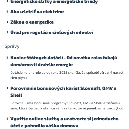
Energetické štítky a energetické triedy
Ako ušetriť na elektrine
Zákon o energetike
Úrad pre reguláciu sieťových odvetví
Správy
Koniec štátnych dotácií - Od nového roka čakajú
domácnosti drahšie energie
Dotácie na energie sa od roku 2025 skončia, čo spôsobí výrazný nárast
cien plynu.
Porovnanie bonusových kariet Slovnaft, OMV a
Shell
Porovnali sme bonusové programy Slovnaft, OMV a Shell a zisťovali
sme, ktorá čerpacia stanica vám za tankovanie ponúkne najviac výhod.
Využite online služby a uzatvorte si jednoducho
účet z pohodlia vášho domova