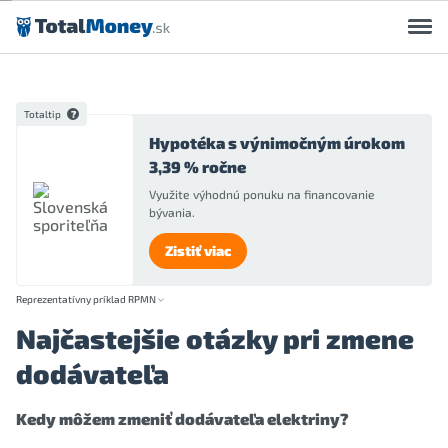
Preskočiť na obsah
Totaltip
Hypotéka s výnimočným úrokom
3,39 % ročne
Využite výhodnú ponuku na financovanie
bývania.
Zistiť viac
Reprezentatívny príklad RPMN
Najčastejšie otázky pri zmene
dodávateľa
Kedy môžem zmeniť dodávateľa elektriny?