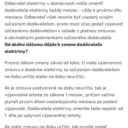
Odberateľ elektriny v domácnosti môže zmeniť
dodávateľa elektriny každý mesiac - vždy k prvému dňu
mesiaca. Odberateľ však nesmie byť viazaný svojim
súčasným dodávateľom, preto musí včas podať výpoveď
súčasnému dodávateľovi v súlade s platnou zmluvou
a obchodnými podmienkami súčasného dodávateľa.
Od akého dátumu dôjde k zmene dodávateľa
elektriny?
Presný dátum zmeny závisí od toho, či máte uzatvorenú
zmluvu o dodávke elektriny so súčasným dodávateľom
na dobu určitú alebo na dobu neurčitú.
Ak je zmluva uzatvorená na dobu neurčitú, tak je
výpovedná lehota zo zákona 1 mesiac, pričom začína
plynúť prvým dňom nasledujúceho mesiaca po podaní
výpovede. Dodávateľa elektriny zmeníte teda najskôr od
1. dňa po uplynutí výpovednej lehoty.
Ak máte zmluvu na dobu určitú, tak musíte podať