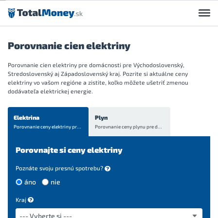
Preskočiť na obsah
Porovnanie cien elektriny
Porovnanie cien elektriny pre domácnosti pre Východoslovenský,
Stredoslovenský aj Západoslovenský kraj. Pozrite si aktuálne ceny
elektriny vo vašom regióne a zistite, koľko môžete ušetriť zmenou
dodávateľa elektrickej energie.
Elektrina
Plyn
Porovnanie ceny elektriny
pre domácnosti
Porovnanie ceny plynu
pre domácnosti
Porovnajte si ceny elektriny
Poznáte svoju presnú spotrebu?
áno
nie
Kraj