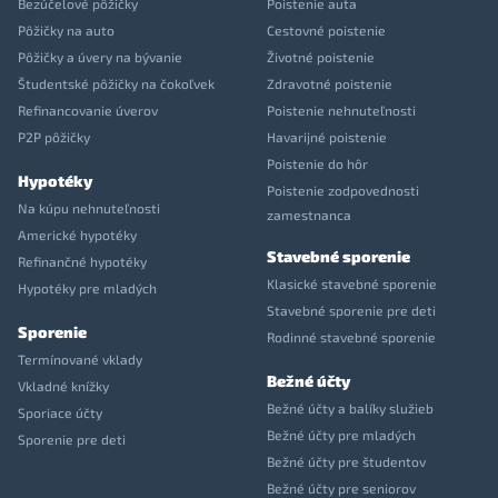
Bezúčelové pôžičky
Poistenie auta
Pôžičky na auto
Cestovné poistenie
Pôžičky a úvery na bývanie
Životné poistenie
Študentské pôžičky na čokoľvek
Zdravotné poistenie
Refinancovanie úverov
Poistenie nehnuteľnosti
P2P pôžičky
Havarijné poistenie
Poistenie do hôr
Hypotéky
Poistenie zodpovednosti
Na kúpu nehnuteľnosti
zamestnanca
Americké hypotéky
Stavebné sporenie
Refinančné hypotéky
Klasické stavebné sporenie
Hypotéky pre mladých
Stavebné sporenie pre deti
Sporenie
Rodinné stavebné sporenie
Termínované vklady
Bežné účty
Vkladné knížky
Bežné účty a balíky služieb
Sporiace účty
Bežné účty pre mladých
Sporenie pre deti
Bežné účty pre študentov
Bežné účty pre seniorov