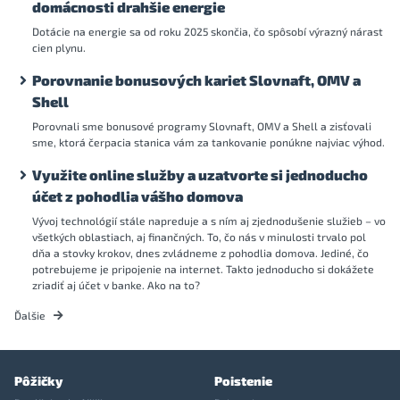
domácnosti drahšie energie
Dotácie na energie sa od roku 2025 skončia, čo spôsobí výrazný nárast
cien plynu.
Porovnanie bonusových kariet Slovnaft, OMV a
Shell
Porovnali sme bonusové programy Slovnaft, OMV a Shell a zisťovali
sme, ktorá čerpacia stanica vám za tankovanie ponúkne najviac výhod.
Využite online služby a uzatvorte si jednoducho
účet z pohodlia vášho domova
Vývoj technológií stále napreduje a s ním aj zjednodušenie služieb – vo
všetkých oblastiach, aj finančných. To, čo nás v minulosti trvalo pol
dňa a stovky krokov, dnes zvládneme z pohodlia domova. Jediné, čo
potrebujeme je pripojenie na internet. Takto jednoducho si dokážete
zriadiť aj účet v banke. Ako na to?
Ďalšie
Pôžičky
Poistenie