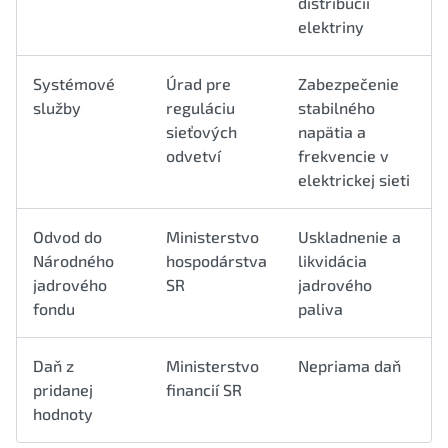
distribúcii
elektriny
Systémové
Úrad pre
Zabezpečenie
služby
reguláciu
stabilného
sieťových
napätia a
odvetví
frekvencie v
elektrickej sieti
Odvod do
Ministerstvo
Uskladnenie a
Národného
hospodárstva
likvidácia
jadrového
SR
jadrového
fondu
paliva
Daň z
Ministerstvo
Nepriama daň
pridanej
financií SR
hodnoty