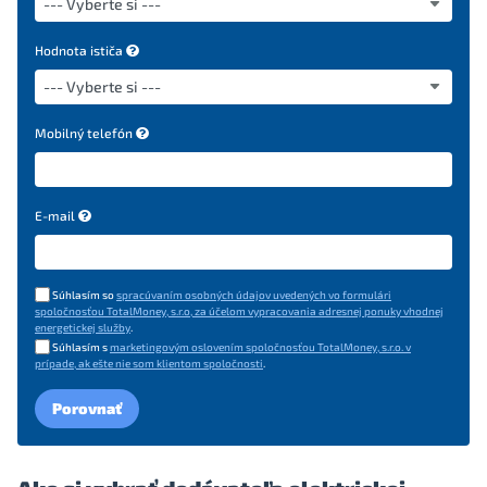
Hodnota ističa
Mobilný telefón
E-mail
Súhlasím so
spracúvaním osobných údajov uvedených vo formulári
spoločnosťou TotalMoney, s.r.o, za účelom vypracovania adresnej ponuky vhodnej
energetickej služby
.
Súhlasím s
marketingovým oslovením spoločnosťou TotalMoney, s.r.o. v
prípade, ak ešte nie som klientom spoločnosti
.
Porovnať