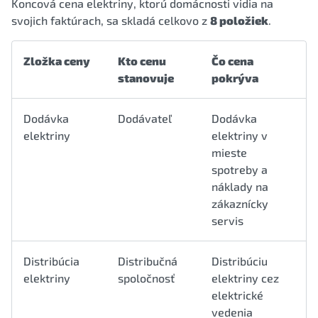
Koncová cena elektriny, ktorú domácnosti vidia na
svojich faktúrach, sa skladá celkovo z
8 položiek
.
Zložka ceny
Kto cenu
Čo cena
stanovuje
pokrýva
Dodávka
Dodávateľ
Dodávka
elektriny
elektriny v
mieste
spotreby a
náklady na
zákaznícky
servis
Distribúcia
Distribučná
Distribúciu
elektriny
spoločnosť
elektriny cez
elektrické
vedenia