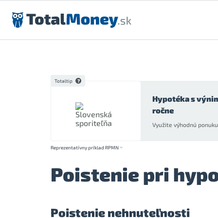
Preskočiť na obsah
Totaltip
Hypotéka s výni
ročne
Využite výhodnú ponuku 
Reprezentatívny príklad RPMN
Poistenie pri hy
Poistenie nehnuteľnosti