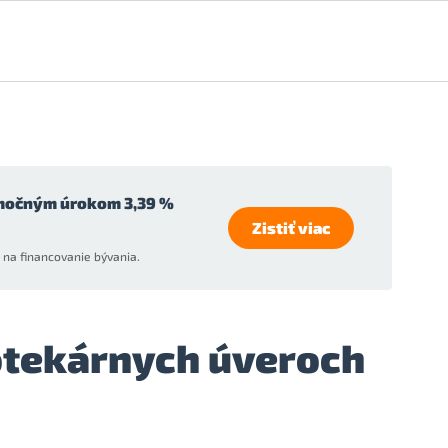
močným úrokom 3,39 %
Zistiť viac
na financovanie bývania.
potekárnych úveroch