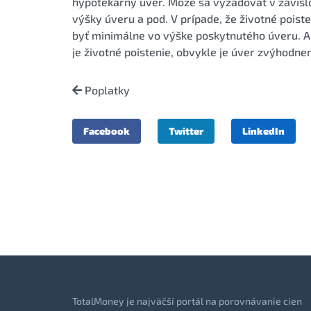
hypotekárny úver. Môže sa vyžadovať v závislos
výšky úveru a pod. V prípade, že životné poist
byť minimálne vo výške poskytnutého úveru. A
je životné poistenie, obvykle je úver zvýhodn
Poplatky
Facebook
Twitter
LinkedIn
TotalMoney je najväčší portál na porovnávanie cien