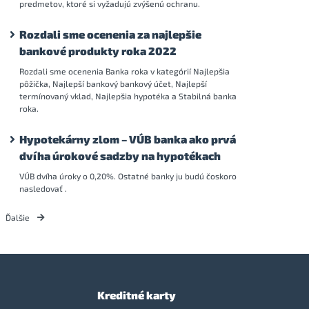
predmetov, ktoré si vyžadujú zvýšenú ochranu.
Rozdali sme ocenenia za najlepšie
bankové produkty roka 2022
Rozdali sme ocenenia Banka roka v kategórií Najlepšia
pôžička, Najlepší bankový bankový účet, Najlepší
termínovaný vklad, Najlepšia hypotéka a Stabilná banka
roka.
Hypotekárny zlom – VÚB banka ako prvá
dvíha úrokové sadzby na hypotékach
VÚB dvíha úroky o 0,20%. Ostatné banky ju budú čoskoro
nasledovať .
Ďalšie
Kreditné karty