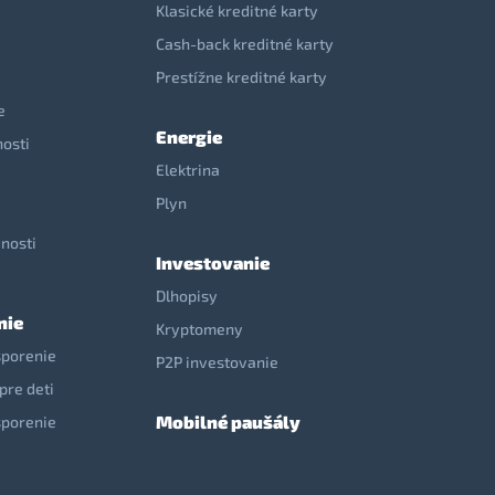
Klasické kreditné karty
Cash-back kreditné karty
Prestížne kreditné karty
e
Energie
nosti
Elektrina
e
Plyn
nosti
Investovanie
Dlhopisy
nie
Kryptomeny
sporenie
P2P investovanie
pre deti
Mobilné paušály
sporenie