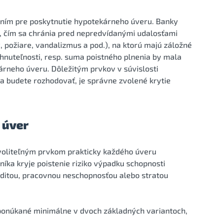
ením pre poskytnutie hypotekárneho úveru. Banky
h, čím sa chránia pred nepredvídanými udalosťami
 požiare, vandalizmus a pod.), na ktorú majú záložné
nehnuteľnosti, resp. suma poistného plnenia by mala
rneho úveru. Dôležitým prvkov v súvislosti
a budete rozhodovať, je správne zvolené krytie
 úver
i voliteľným prvkom prakticky každého úveru
ka kryje poistenie riziko výpadku schopnosti
liditou, pracovnou neschopnosťou alebo stratou
 ponúkané minimálne v dvoch základných variantoch,