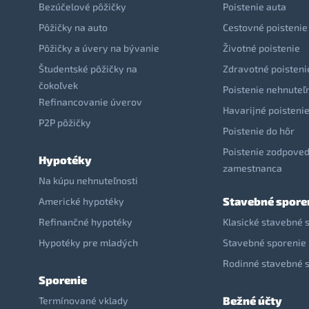
Bezúčelové pôžičky
Poistenie auta
Pôžičky na auto
Cestovné poistenie
Pôžičky a úvery na bývanie
Životné poistenie
Študentské pôžičky na
Zdravotné poisteni
čokoľvek
Poistenie nehnuteľ
Refinancovanie úverov
Havarijné poisteni
P2P pôžičky
Poistenie do hôr
Poistenie zodpoved
Hypotéky
zamestnanca
Na kúpu nehnuteľnosti
Stavebné spore
Americké hypotéky
Refinančné hypotéky
Klasické stavebné 
Hypotéky pre mladých
Stavebné sporenie 
Rodinné stavebné 
Sporenie
Bežné účty
Termínované vklady