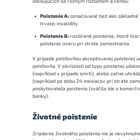
odlišujúcich sa rôznym rozsahom a cenou:
Poistenie A:
označované tiež ako základné po
trvalej invalidity.
Poistenie B:
rozšírené poistenie, ktoré tvor
poistenie úveru pri strate zamestnania.
V prípade poisťovňou akceptovanej poistenej u
poisťovňa. V závislosti od typu poistenej udalo
(napríklad v prípade smrti), alebo začne uhrá
(napríklad po dobu 24 mesiacov pri strate zame
poskytovateľa poistenia (zväčša ide o komerčn
banky).
Životné poistenie
Zriadenie životného poistenia nie je nevyhnut