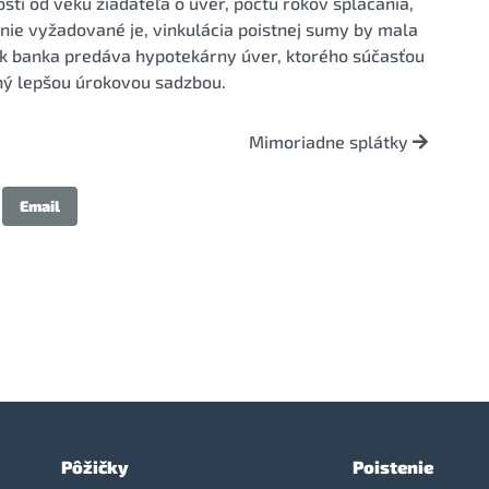
ti od veku žiadateľa o úver, počtu rokov splácania,
enie vyžadované je, vinkulácia poistnej sumy by mala
k banka predáva hypotekárny úver, ktorého súčasťou
ený lepšou úrokovou sadzbou.
Mimoriadne splátky
Email
Pôžičky
Poistenie