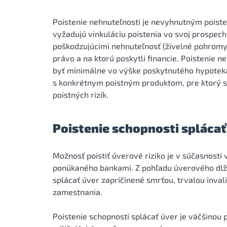
Poistenie nehnuteľnosti je nevyhnutným poist
vyžadujú vinkuláciu poistenia vo svoj prospec
poškodzujúcimi nehnuteľnosť (živelné pohromy,
právo a na ktorú poskytli financie. Poistenie 
byť minimálne vo výške poskytnutého hypoteká
s konkrétnym poistným produktom, pre ktorý s
poistných rizík.
Poistenie schopnosti splácať
Možnosť poistiť úverové riziko je v súčasnost
ponúkaného bankami. Z pohľadu úverového dlžní
splácať úver zapríčinené smrťou, trvalou inva
zamestnania.
Poistenie schopnosti splácať úver je väčšinou