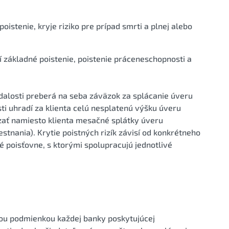
istenie, kryje riziko pre prípad smrti a plnej alebo
í základné poistenie, poistenie práceneschopnosti a
dalosti preberá na seba záväzok za splácanie úveru
sti uhradí za klienta celú nesplatenú výšku úveru
dzať namiesto klienta mesačné splátky úveru
stnania). Krytie poistných rizík závisí od konkrétneho
é poisťovne, s ktorými spolupracujú jednotlivé
nou podmienkou každej banky poskytujúcej