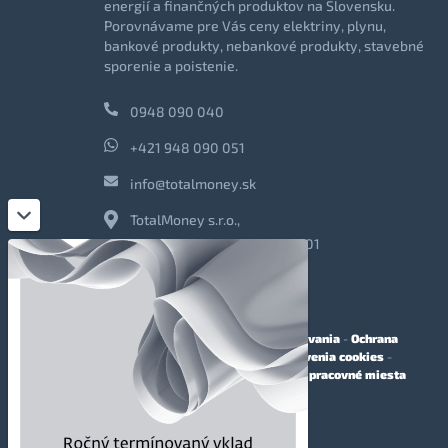
energií a finančných produktov na Slovensku.
Porovnávame pre Vás ceny elektriny, plynu,
bankové produkty, nebankové produkty, stavebné
sporenie a poistenie.
0948 090 040
+421 948 090 051
info@totalmoney.sk
TotalMoney s.r.o.,
Levočská 866, Poprad, 058 01
O nás
-
Reklama
-
Podmienky používania
-
Ochrana
osobných údajov
-
Cookies
-
Nastavenia cookies
-
Finančné sprostredkovanie
-
Voľné pracovné miesta
Affiliate - partnerský program