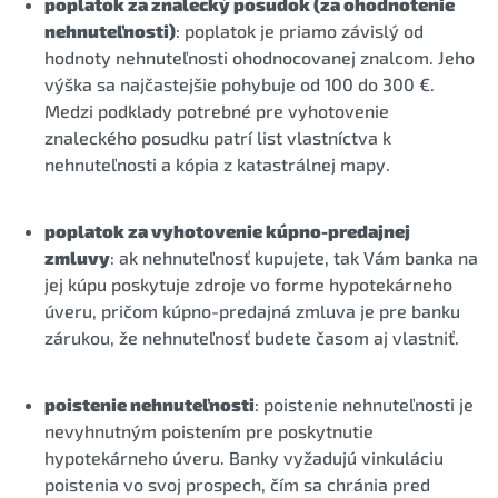
poplatok za znalecký posudok (za ohodnotenie
nehnuteľnosti)
: poplatok je priamo závislý od
hodnoty nehnuteľnosti ohodnocovanej znalcom. Jeho
výška sa najčastejšie pohybuje od 100 do 300 €.
Medzi podklady potrebné pre vyhotovenie
znaleckého posudku patrí list vlastníctva k
nehnuteľnosti a kópia z katastrálnej mapy.
poplatok za vyhotovenie kúpno-predajnej
zmluvy
: ak nehnuteľnosť kupujete, tak Vám banka na
jej kúpu poskytuje zdroje vo forme hypotekárneho
úveru, pričom kúpno-predajná zmluva je pre banku
zárukou, že nehnuteľnosť budete časom aj vlastniť.
poistenie nehnuteľnosti
: poistenie nehnuteľnosti je
nevyhnutným poistením pre poskytnutie
hypotekárneho úveru. Banky vyžadujú vinkuláciu
poistenia vo svoj prospech, čím sa chránia pred