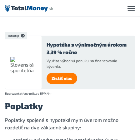
Preskočiť na obsah
Totaltip
Hypotéka s výnimočným úrokom
3,39 % ročne
Využite výhodnú ponuku na financovanie
bývania.
Zistiť viac
Reprezentatívny príklad RPMN
Poplatky
Poplatky spojené s hypotekárnym úverom možno
rozdeliť na dve základné skupiny:
poplatky pri vybavovaní hypotekárneho úveru,