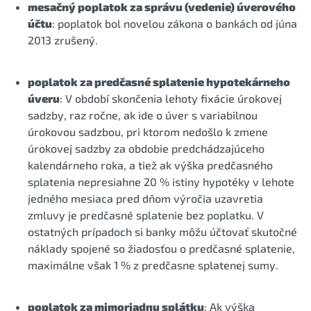
mesačný poplatok za správu (vedenie) úverového
účtu
: poplatok bol novelou zákona o bankách od júna
2013 zrušený.
poplatok za predčasné splatenie hypotekárneho
úveru
: V období skončenia lehoty fixácie úrokovej
sadzby, raz ročne, ak ide o úver s variabilnou
úrokovou sadzbou, pri ktorom nedošlo k zmene
úrokovej sadzby za obdobie predchádzajúceho
kalendárneho roka, a tiež ak výška predčasného
splatenia nepresiahne 20 % istiny hypotéky v lehote
jedného mesiaca pred dňom výročia uzavretia
zmluvy je predčasné splatenie bez poplatku. V
ostatných prípadoch si banky môžu účtovať skutočné
náklady spojené so žiadosťou o predčasné splatenie,
maximálne však 1 % z predčasne splatenej sumy.
poplatok za mimoriadnu splátku
: Ak výška