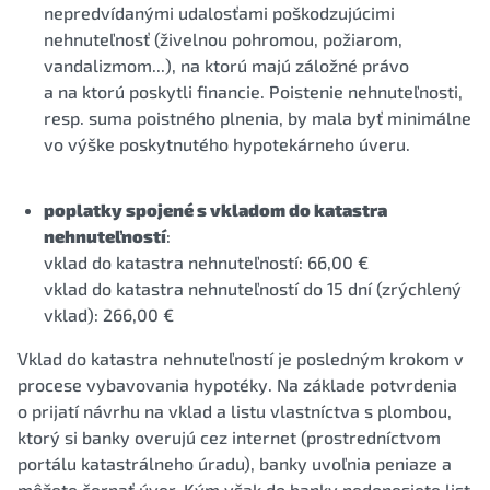
nepredvídanými udalosťami poškodzujúcimi
nehnuteľnosť (živelnou pohromou, požiarom,
vandalizmom...), na ktorú majú záložné právo
a na ktorú poskytli financie. Poistenie nehnuteľnosti,
resp. suma poistného plnenia, by mala byť minimálne
vo výške poskytnutého hypotekárneho úveru.
poplatky spojené s vkladom do katastra
nehnuteľností
:
vklad do katastra nehnuteľností: 66,00 €
vklad do katastra nehnuteľností do 15 dní (zrýchlený
vklad): 266,00 €
Vklad do katastra nehnuteľností je posledným krokom v
procese vybavovania hypotéky. Na základe potvrdenia
o prijatí návrhu na vklad a listu vlastníctva s plombou,
ktorý si banky overujú cez internet (prostredníctvom
portálu katastrálneho úradu), banky uvoľnia peniaze a
môžete čerpať úver. Kým však do banky nedonesiete list