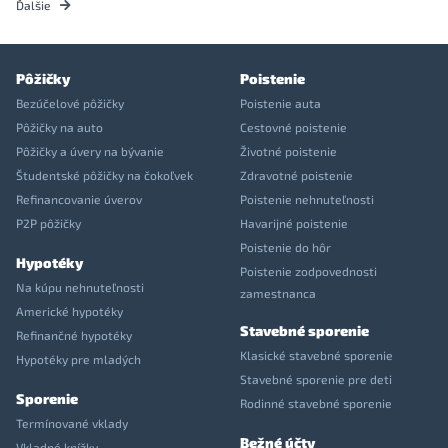
Ďalšie
Pôžičky
Poistenie
Bezúčelové pôžičky
Poistenie auta
Pôžičky na auto
Cestovné poistenie
Pôžičky a úvery na bývanie
Životné poistenie
Študentské pôžičky na čokoľvek
Zdravotné poistenie
Refinancovanie úverov
Poistenie nehnuteľnosti
P2P pôžičky
Havarijné poistenie
Poistenie do hôr
Hypotéky
Poistenie zodpovednosti
Na kúpu nehnuteľnosti
zamestnanca
Americké hypotéky
Stavebné sporenie
Refinančné hypotéky
Klasické stavebné sporenie
Hypotéky pre mladých
Stavebné sporenie pre deti
Sporenie
Rodinné stavebné sporenie
Termínované vklady
Bežné účty
Vkladné knížky