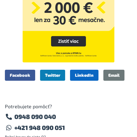
Facebook
Twitter
LinkedIn
Email
Potrebujete pomôcť?
0948 090 040
+421 948 090 051
Bežný hovor do siete O2