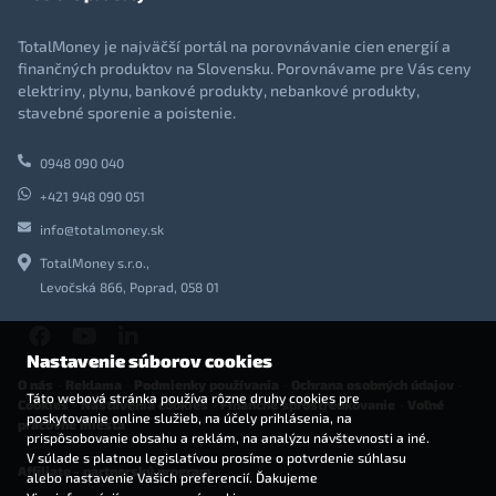
TotalMoney je najväčší portál na porovnávanie cien energií a
finančných produktov na Slovensku. Porovnávame pre Vás ceny
elektriny, plynu, bankové produkty, nebankové produkty,
stavebné sporenie a poistenie.
0948 090 040
+421 948 090 051
info@totalmoney.sk
TotalMoney s.r.o.,
Levočská 866, Poprad, 058 01
Nastavenie súborov cookies
O nás
-
Reklama
-
Podmienky používania
-
Ochrana osobných údajov
-
Táto webová stránka používa rôzne druhy cookies pre
Cookies
-
Nastavenia cookies
-
Finančné sprostredkovanie
-
Voľné
poskytovanie online služieb, na účely prihlásenia, na
pracovné miesta
prispôsobovanie obsahu a reklám, na analýzu návštevnosti a iné.
V súlade s platnou legislatívou prosíme o potvrdenie súhlasu
Affiliate - partnerský program
alebo nastavenie Vašich preferencií. Ďakujeme