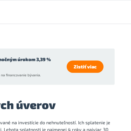
močným úrokom 3,39 %
Zistiť viac
na financovanie bývania.
ch úverov
né na investície do nehnuteľností. Ich splatenie je
Lehota splatnosti je najmenej 4 roky a najviac 30