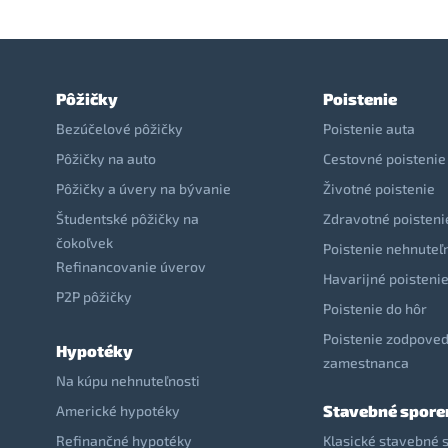
Pôžičky
Poistenie
Bezúčelové pôžičky
Poistenie auta
Pôžičky na auto
Cestovné poistenie
Pôžičky a úvery na bývanie
Životné poistenie
Študentské pôžičky na
Zdravotné poisteni
čokoľvek
Poistenie nehnuteľ
Refinancovanie úverov
Havarijné poisteni
P2P pôžičky
Poistenie do hôr
Poistenie zodpoved
Hypotéky
zamestnanca
Na kúpu nehnuteľnosti
Stavebné spore
Americké hypotéky
Refinančné hypotéky
Klasické stavebné 