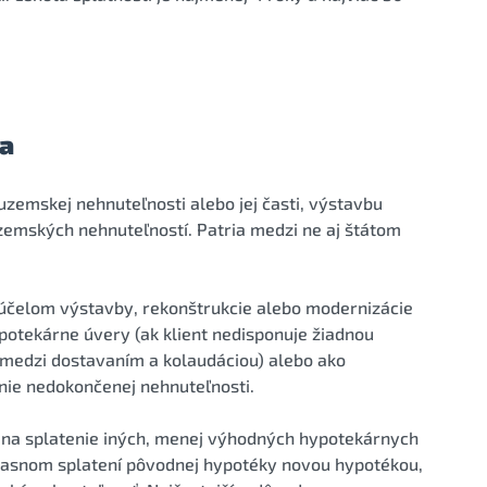
ia
zemskej nehnuteľnosti alebo jej časti, výstavbu
emských nehnuteľností. Patria medzi ne aj štátom
čelom výstavby, rekonštrukcie alebo modernizácie
otekárne úvery (ak klient nedisponuje žiadnou
medzi dostavaním a kolaudáciou) alebo ako
nie nedokončenej nehnuteľnosti.
na splatenie iných, menej výhodných hypotekárnych
dčasnom splatení pôvodnej hypotéky novou hypotékou,