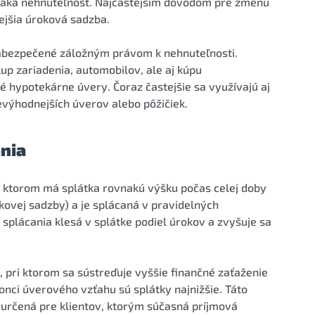
naká nehnuteľnosť. Najčastejším dôvodom pre zmenu
jšia úroková sadzba.
abezpečené záložným právom k nehnuteľnosti.
kup zariadenia, automobilov, ale aj kúpu
é hypotekárne úvery. Čoraz častejšie sa využívajú aj
 nevýhodnejších úverov alebo pôžičiek.
nia
ri ktorom má splátka rovnakú výšku počas celej doby
kovej sadzby) a je splácaná v pravidelných
splácania klesá v splátke podiel úrokov a zvyšuje sa
, pri ktorom sa sústreďuje vyššie finančné zaťaženie
onci úverového vzťahu sú splátky najnižšie. Táto
e určená pre klientov, ktorým súčasná príjmová