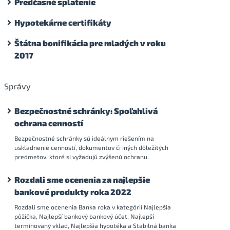
Predčasné splatenie
Hypotekárne certifikáty
Štátna bonifikácia pre mladých v roku
2017
Správy
Bezpečnostné schránky: Spoľahlivá
ochrana cenností
Bezpečnostné schránky sú ideálnym riešením na
uskladnenie cenností, dokumentov či iných dôležitých
predmetov, ktoré si vyžadujú zvýšenú ochranu.
Rozdali sme ocenenia za najlepšie
bankové produkty roka 2022
Rozdali sme ocenenia Banka roka v kategórií Najlepšia
pôžička, Najlepší bankový bankový účet, Najlepší
termínovaný vklad, Najlepšia hypotéka a Stabilná banka