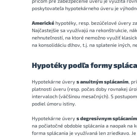
pričom pre zabezpečenie úveru je využitá rov
poskytovateľa hypotekárneho úveru je výhodne
Americké
hypotéky, resp. bezúčelové úvery z
Najčastejšie sa využívajú na rekonštrukcie, ná
nehnuteľností, na ktoré nemožno využiť klasick
na konsolidáciu dlhov, t.j. na splatenie iných,
Hypotéky podľa formy spláca
Hypotekárne úvery
s anuitným splácaním
, p
platnosti úveru (resp. počas doby rovnakej úro
intervaloch (väčšinou mesačných). S postupom 
podiel úmoru istiny.
Hypotekárne úvery
s degresívnym splácaním
na počiatočné obdobie splácania a naopak na k
forma splácania je využívaná len zriedkavo. J