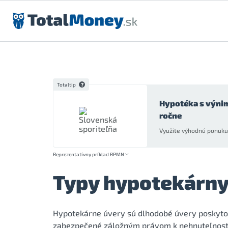
Preskočiť na obsah
Totaltip
Hypotéka s výni
ročne
Využite výhodnú ponuku 
Reprezentatívny príklad RPMN
Typy hypotekárny
Hypotekárne úvery sú dlhodobé úvery poskytova
zabezpečené záložným právom k nehnuteľnosti. 