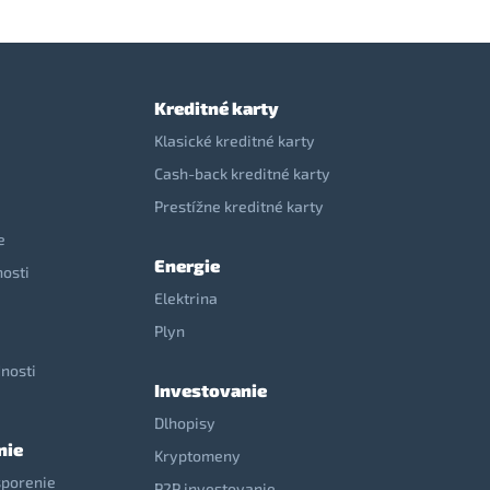
Kreditné karty
Klasické kreditné karty
Cash-back kreditné karty
Prestížne kreditné karty
e
Energie
nosti
Elektrina
e
Plyn
nosti
Investovanie
Dlhopisy
nie
Kryptomeny
sporenie
P2P investovanie