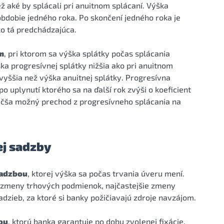
ež aké by splácali pri anuitnom splácaní. Výška
obdobie jedného roka. Po skončení jedného roka je
ko tá predchádzajúca.
m
, pri ktorom sa výška splátky počas splácania
ška progresívnej splátky nižšia ako pri anuitnom
 vyššia než výška anuitnej splátky. Progresívna
o uplynutí ktorého sa na ďalší rok zvýši o koeficient
väčša možný prechod z progresívneho splácania na
ej sadzby
sadzbou
, ktorej výška sa počas trvania úveru mení.
ú zmeny trhových podmienok, najčastejšie zmeny
zieb, za ktoré si banky požičiavajú zdroje navzájom.
ou
, ktorú banka garantuje po dobu zvolenej fixácie.