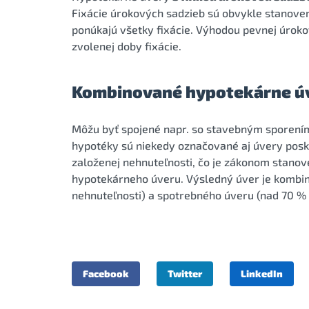
Fixácie úrokových sadzieb sú obvykle stanovené 
ponúkajú všetky fixácie. Výhodou pevnej úroko
zvolenej doby fixácie.
Kombinované hypotekárne ú
Môžu byť spojené napr. so stavebným sporení
hypotéky sú niekedy označované aj úvery posk
založenej nehnuteľnosti, čo je zákonom stano
hypotekárneho úveru. Výsledný úver je kombi
nehnuteľnosti) a spotrebného úveru (nad 70 % 
Facebook
Twitter
LinkedIn