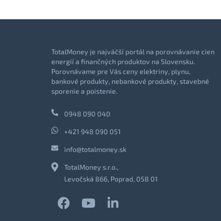
TotalMoney je najväčší portál na porovnávanie cien
energií a finančných produktov na Slovensku.
Porovnávame pre Vás ceny elektriny, plynu,
bankové produkty, nebankové produkty, stavebné
sporenie a poistenie.
0948 090 040
+421 948 090 051
info@totalmoney.sk
TotalMoney s.r.o.,
Levočská 866, Poprad, 058 01