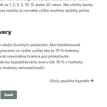
na 1, 2, 3, 5, 10, 15 alebo 20 rokov. Nie všetky banky
vej sadzby je rovnaká výška anuitnej splátky počas
very
m alebo životným poistením. Ako kombinované
ytované vo výške vyššej ako je 70 % hodnoty
vená maximálna hranica pre poskytnutie
náciou hypotekárneho úveru (do 70 % z hodnoty
z hodnoty nehnuteľnosti).
Účely použitia hypoték
Email