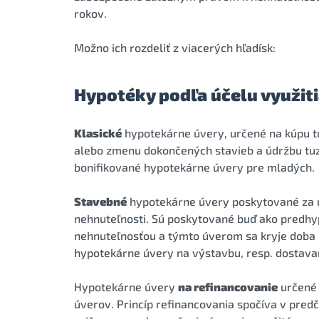
rokov.
Možno ich rozdeliť z viacerých hľadísk:
Hypotéky podľa účelu využit
Klasické
hypotekárne úvery, určené na kúpu tu
alebo zmenu dokončených stavieb a údržbu tuz
bonifikované hypotekárne úvery pre mladých.
Stavebné
hypotekárne úvery poskytované za ú
nehnuteľnosti. Sú poskytované buď ako predhyp
nehnuteľnosťou a týmto úverom sa kryje doba 
hypotekárne úvery na výstavbu, resp. dostava
Hypotekárne úvery
na refinancovanie
určené 
úverov. Princíp refinancovania spočíva v pre