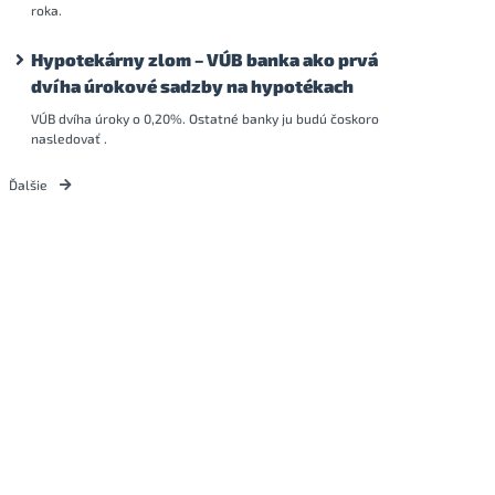
roka.
Hypotekárny zlom – VÚB banka ako prvá
dvíha úrokové sadzby na hypotékach
VÚB dvíha úroky o 0,20%. Ostatné banky ju budú čoskoro
nasledovať .
Ďalšie