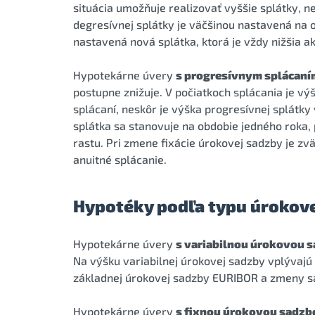
situácia umožňuje realizovať vyššie splátky, n
degresívnej splátky je väčšinou nastavená na 
nastavená nová splátka, ktorá je vždy nižšia a
Hypotekárne úvery
s progresívnym splácaní
postupne znižuje. V počiatkoch splácania je vý
splácaní, neskôr je výška progresívnej splátky
splátka sa stanovuje na obdobie jedného roka, p
rastu. Pri zmene fixácie úrokovej sadzby je z
anuitné splácanie.
Hypotéky podľa typu úrokov
Hypotekárne úvery
s variabilnou úrokovou 
Na výšku variabilnej úrokovej sadzby vplývaj
základnej úrokovej sadzby EURIBOR a zmeny sad
Hypotekárne úvery
s fixnou úrokovou sadzb