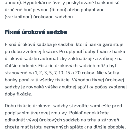
annum). Hypotekárne úvery poskytované bankami sú
úročené buď pevnou (fixnou) alebo pohyblivou
(variabilnou) úrokovou sadzbou.
Fixná úroková sadzba
Fixná úroková sadzba je sadzba, ktorú banka garantuje
po dobu zvolenej fixácie. Po uplynutí doby fixácie banka
úrokovú sadzbu automaticky zaktualizuje a zafixuje na
ďalšie obdobie. Fixácie úrokových sadzieb môžu byť
stanovené na 1, 2, 3, 5, 7, 10, 15 a 20 rokov. Nie všetky
banky ponúkajú všetky fixácie. Výhodou fixnej úrokovej
sadzby je rovnaká výška anuitnej splátky počas zvolenej
doby fixácie.
Dobu fixácie úrokovej sadzby si zvolíte sami ešte pred
podpísaním úverovej zmluvy. Pokiaľ nedokážete
odhadnúť vývoj úrokových sadzieb na trhu a zároveň
chcete mať istotu nemenných splátok na dlhšie obdobie,