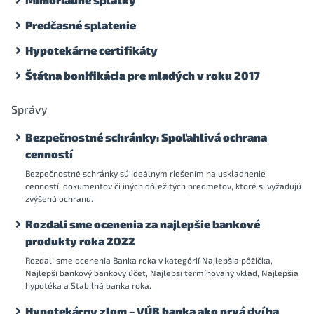
Predčasné splatenie
Hypotekárne certifikáty
Štátna bonifikácia pre mladých v roku 2017
Správy
Bezpečnostné schránky: Spoľahlivá ochrana
cenností
Bezpečnostné schránky sú ideálnym riešením na uskladnenie
cenností, dokumentov či iných dôležitých predmetov, ktoré si vyžadujú
zvýšenú ochranu.
Rozdali sme ocenenia za najlepšie bankové
produkty roka 2022
Rozdali sme ocenenia Banka roka v kategórií Najlepšia pôžička,
Najlepší bankový bankový účet, Najlepší termínovaný vklad, Najlepšia
hypotéka a Stabilná banka roka.
Hypotekárny zlom – VÚB banka ako prvá dvíha