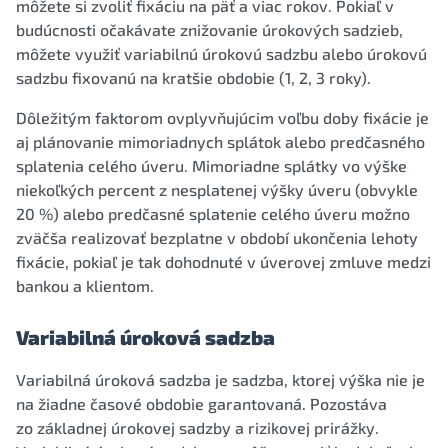
môžete si zvoliť fixáciu na päť a viac rokov. Pokiaľ v
budúcnosti očakávate znižovanie úrokových sadzieb,
môžete využiť variabilnú úrokovú sadzbu alebo úrokovú
sadzbu fixovanú na kratšie obdobie (1, 2, 3 roky).
Dôležitým faktorom ovplyvňujúcim voľbu doby fixácie je
aj plánovanie mimoriadnych splátok alebo predčasného
splatenia celého úveru. Mimoriadne splátky vo výške
niekoľkých percent z nesplatenej výšky úveru (obvykle
20 %) alebo predčasné splatenie celého úveru možno
zväčša realizovať bezplatne v období ukončenia lehoty
fixácie, pokiaľ je tak dohodnuté v úverovej zmluve medzi
bankou a klientom.
Variabilná úroková sadzba
Variabilná úroková sadzba je sadzba, ktorej výška nie je
na žiadne časové obdobie garantovaná. Pozostáva
zo základnej úrokovej sadzby a rizikovej prirážky.