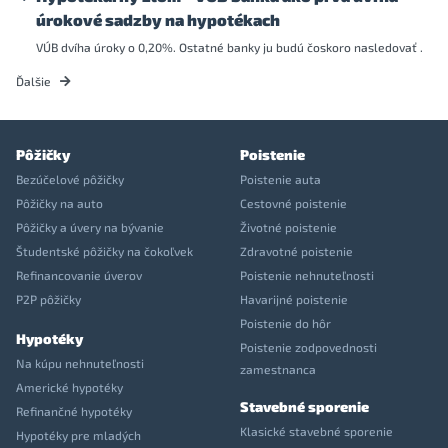
úrokové sadzby na hypotékach
VÚB dvíha úroky o 0,20%. Ostatné banky ju budú čoskoro nasledovať .
Ďalšie
Pôžičky
Poistenie
Bezúčelové pôžičky
Poistenie auta
Pôžičky na auto
Cestovné poistenie
Pôžičky a úvery na bývanie
Životné poistenie
Študentské pôžičky na čokoľvek
Zdravotné poistenie
Refinancovanie úverov
Poistenie nehnuteľnosti
P2P pôžičky
Havarijné poistenie
Poistenie do hôr
Hypotéky
Poistenie zodpovednosti
Na kúpu nehnuteľnosti
zamestnanca
Americké hypotéky
Stavebné sporenie
Refinančné hypotéky
Klasické stavebné sporenie
Hypotéky pre mladých