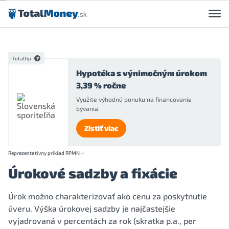
Preskočiť na obsah
Totaltip
Hypotéka s výnimočným úrokom
3,39 % ročne
Využite výhodnú ponuku na financovanie
bývania.
Zistiť viac
Reprezentatívny príklad RPMN
Úrokové sadzby a fixácie
Úrok možno charakterizovať ako cenu za poskytnutie
úveru. Výška úrokovej sadzby je najčastejšie
vyjadrovaná v percentách za rok (skratka p.a., per