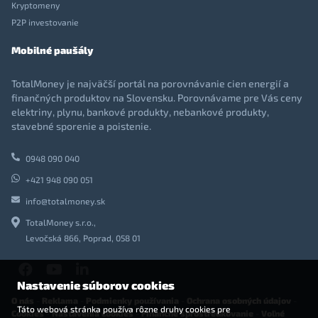
Kryptomeny
P2P investovanie
Mobilné paušály
TotalMoney je najväčší portál na porovnávanie cien energií a
finančných produktov na Slovensku. Porovnávame pre Vás ceny
elektriny, plynu, bankové produkty, nebankové produkty,
stavebné sporenie a poistenie.
0948 090 040
+421 948 090 051
info@totalmoney.sk
TotalMoney s.r.o.,
Levočská 866, Poprad, 058 01
Nastavenie súborov cookies
O nás
-
Reklama
-
Podmienky používania
-
Ochrana osobných údajov
-
Táto webová stránka používa rôzne druhy cookies pre
Cookies
-
Nastavenia cookies
-
Finančné sprostredkovanie
-
Voľné