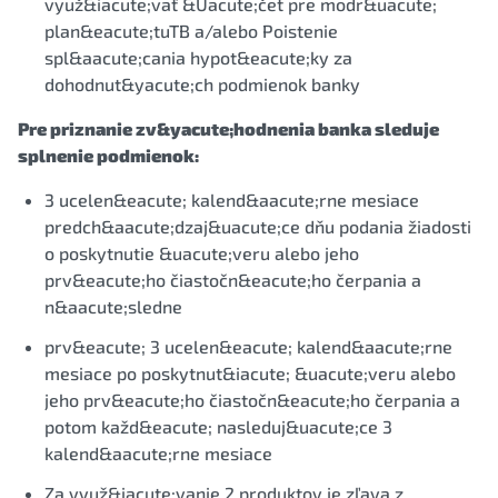
využ&iacute;vať &Uacute;čet pre modr&uacute;
plan&eacute;tuTB a/alebo Poistenie
spl&aacute;cania hypot&eacute;ky za
dohodnut&yacute;ch podmienok banky
Pre priznanie zv&yacute;hodnenia banka sleduje
splnenie podmienok:
3 ucelen&eacute; kalend&aacute;rne mesiace
predch&aacute;dzaj&uacute;ce dňu podania žiadosti
o poskytnutie &uacute;veru alebo jeho
prv&eacute;ho čiastočn&eacute;ho čerpania a
n&aacute;sledne
prv&eacute; 3 ucelen&eacute; kalend&aacute;rne
mesiace po poskytnut&iacute; &uacute;veru alebo
jeho prv&eacute;ho čiastočn&eacute;ho čerpania a
potom každ&eacute; nasleduj&uacute;ce 3
kalend&aacute;rne mesiace
Za využ&iacute;vanie 2 produktov je zľava z