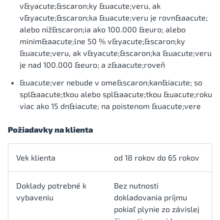
v&yacute;&scaron;ky &uacute;veru, ak
v&yacute;&scaron;ka &uacute;veru je rovn&aacute;
alebo niž&scaron;ia ako 100.000 &euro; alebo
minim&aacute;lne 50 % v&yacute;&scaron;ky
&uacute;veru, ak v&yacute;&scaron;ka &uacute;veru
je nad 100.000 &euro; a z&aacute;roveň
&uacute;ver nebude v ome&scaron;kan&iacute; so
spl&aacute;tkou alebo spl&aacute;tkou &uacute;roku
viac ako 15 dn&iacute; na poistenom &uacute;vere
Požiadavky na klienta
Vek klienta
od 18 rokov do 65 rokov
Doklady potrebné k
Bez nutnosti
vybaveniu
dokladovania príjmu
pokiaľ plynie zo závislej