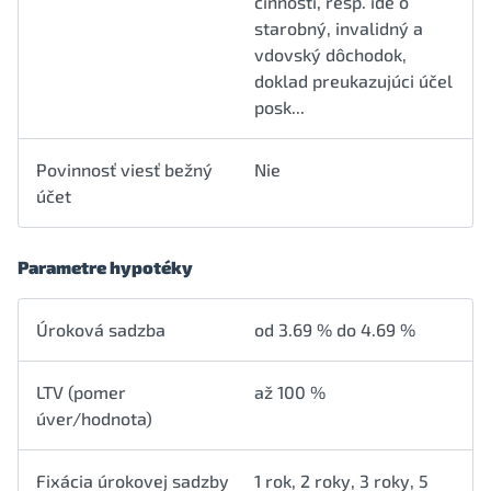
činnosti, resp. ide o
starobný, invalidný a
vdovský dôchodok,
doklad preukazujúci účel
posk...
Povinnosť viesť bežný
Nie
účet
Parametre hypotéky
Úroková sadzba
od 3.69 % do 4.69 %
LTV (pomer
až 100 %
úver/hodnota)
Fixácia úrokovej sadzby
1 rok, 2 roky, 3 roky, 5