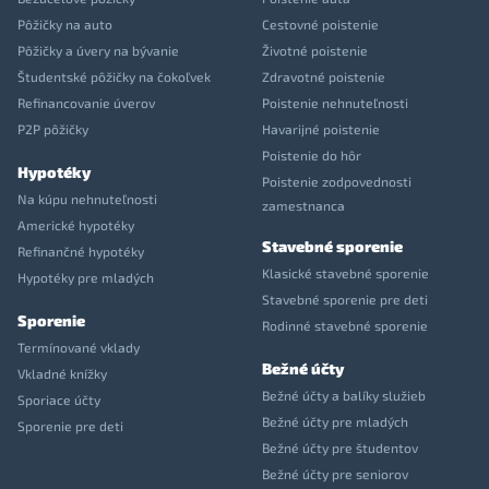
Pôžičky na auto
Cestovné poistenie
Pôžičky a úvery na bývanie
Životné poistenie
Študentské pôžičky na čokoľvek
Zdravotné poistenie
Refinancovanie úverov
Poistenie nehnuteľnosti
P2P pôžičky
Havarijné poistenie
Poistenie do hôr
Hypotéky
Poistenie zodpovednosti
Na kúpu nehnuteľnosti
zamestnanca
Americké hypotéky
Stavebné sporenie
Refinančné hypotéky
Klasické stavebné sporenie
Hypotéky pre mladých
Stavebné sporenie pre deti
Sporenie
Rodinné stavebné sporenie
Termínované vklady
Bežné účty
Vkladné knížky
Bežné účty a balíky služieb
Sporiace účty
Bežné účty pre mladých
Sporenie pre deti
Bežné účty pre študentov
Bežné účty pre seniorov