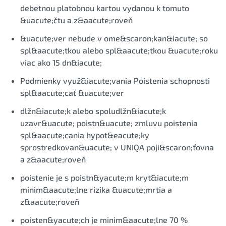
debetnou platobnou kartou vydanou k tomuto
&uacute;čtu a z&aacute;roveň
&uacute;ver nebude v ome&scaron;kan&iacute; so
spl&aacute;tkou alebo spl&aacute;tkou &uacute;roku
viac ako 15 dn&iacute;
Podmienky využ&iacute;vania Poistenia schopnosti
spl&aacute;cať &uacute;ver
dlžn&iacute;k alebo spoludlžn&iacute;k
uzavr&uacute; poistn&uacute; zmluvu poistenia
spl&aacute;cania hypot&eacute;ky
sprostredkovan&uacute; v UNIQA poji&scaron;ťovna
a z&aacute;roveň
poistenie je s poistn&yacute;m kryt&iacute;m
minim&aacute;lne rizika &uacute;mrtia a
z&aacute;roveň
poisten&yacute;ch je minim&aacute;lne 70 %