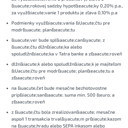
&uacute;rokovej sadzby hypot&eacute;ky 0,20% p.a.,
za využ&iacute;vanie 1 produktu je zľava 0,10% p.a
Podmienky využ&iacute;vania &Uacute;čtu pre
modr&uacute; plan&eacute;tu
&uacute;ver bude spl&aacute;can&yacute; z
&uacute;čtu dlžn&iacute;ka alebo
spoludlžn&iacute;ka v Tatra banke a z&aacute;roveň
dlžn&iacute;k alebo spoludlžn&iacute;k je majiteľom
&Uacute;čtu pre modr&uacute; plan&eacute;tu a
z&aacute;roveň
na &uacute;čet bude mesačne bezhotovostne
prip&iacute;san&aacute; suma min. 500 &euro; a
z&aacute;roveň
z &uacute;čtu bola zrealizovan&aacute; mesačne
aspoň 1 transakcia trval&yacute;m pr&iacute;kazom
na &uacute;hradu alebo SEPA inkasom alebo