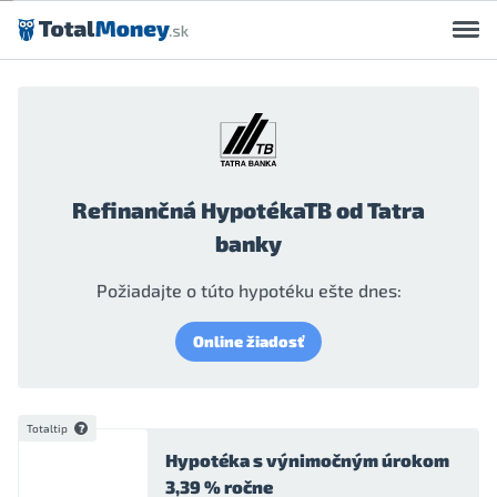
Preskočiť na obsah
Refinančná HypotékaTB od Tatra
banky
Požiadajte o túto hypotéku ešte dnes:
Online žiadosť
Totaltip
Hypotéka s výnimočným úrokom
3,39 % ročne