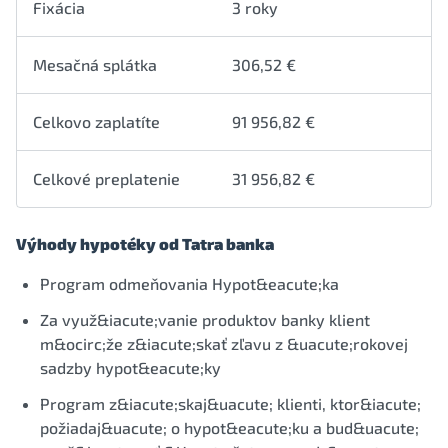
Fixácia
3 roky
Mesačná splátka
306,52 €
Celkovo zaplatíte
91 956,82 €
Celkové preplatenie
31 956,82 €
Výhody hypotéky od Tatra banka
Program odmeňovania Hypot&eacute;ka
Za využ&iacute;vanie produktov banky klient
m&ocirc;že z&iacute;skať zľavu z &uacute;rokovej
sadzby hypot&eacute;ky
Program z&iacute;skaj&uacute; klienti, ktor&iacute;
požiadaj&uacute; o hypot&eacute;ku a bud&uacute;