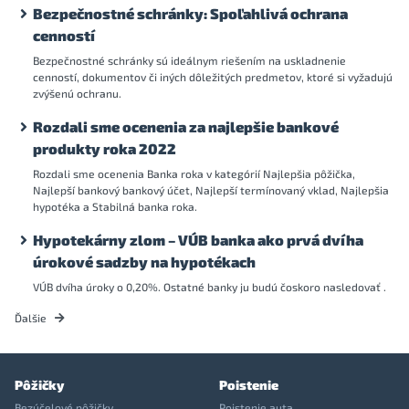
Bezpečnostné schránky: Spoľahlivá ochrana
cenností
Bezpečnostné schránky sú ideálnym riešením na uskladnenie
cenností, dokumentov či iných dôležitých predmetov, ktoré si vyžadujú
zvýšenú ochranu.
Rozdali sme ocenenia za najlepšie bankové
produkty roka 2022
Rozdali sme ocenenia Banka roka v kategórií Najlepšia pôžička,
Najlepší bankový bankový účet, Najlepší termínovaný vklad, Najlepšia
hypotéka a Stabilná banka roka.
Hypotekárny zlom – VÚB banka ako prvá dvíha
úrokové sadzby na hypotékach
VÚB dvíha úroky o 0,20%. Ostatné banky ju budú čoskoro nasledovať .
Ďalšie
Pôžičky
Poistenie
Bezúčelové pôžičky
Poistenie auta