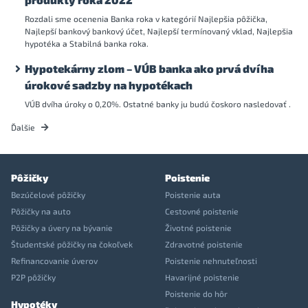
Rozdali sme ocenenia Banka roka v kategórií Najlepšia pôžička,
Najlepší bankový bankový účet, Najlepší termínovaný vklad, Najlepšia
hypotéka a Stabilná banka roka.
Hypotekárny zlom – VÚB banka ako prvá dvíha
úrokové sadzby na hypotékach
VÚB dvíha úroky o 0,20%. Ostatné banky ju budú čoskoro nasledovať .
Ďalšie
Pôžičky
Poistenie
Bezúčelové pôžičky
Poistenie auta
Pôžičky na auto
Cestovné poistenie
Pôžičky a úvery na bývanie
Životné poistenie
Študentské pôžičky na čokoľvek
Zdravotné poistenie
Refinancovanie úverov
Poistenie nehnuteľnosti
P2P pôžičky
Havarijné poistenie
Poistenie do hôr
Hypotéky