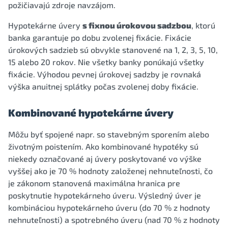
požičiavajú zdroje navzájom.
Hypotekárne úvery
s fixnou úrokovou sadzbou
, ktorú
banka garantuje po dobu zvolenej fixácie. Fixácie
úrokových sadzieb sú obvykle stanovené na 1, 2, 3, 5, 10,
15 alebo 20 rokov. Nie všetky banky ponúkajú všetky
fixácie. Výhodou pevnej úrokovej sadzby je rovnaká
výška anuitnej splátky počas zvolenej doby fixácie.
Kombinované hypotekárne úvery
Môžu byť spojené napr. so stavebným sporením alebo
životným poistením. Ako kombinované hypotéky sú
niekedy označované aj úvery poskytované vo výške
vyššej ako je 70 % hodnoty založenej nehnuteľnosti, čo
je zákonom stanovená maximálna hranica pre
poskytnutie hypotekárneho úveru. Výsledný úver je
kombináciou hypotekárneho úveru (do 70 % z hodnoty
nehnuteľnosti) a spotrebného úveru (nad 70 % z hodnoty