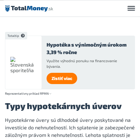
Preskočiť na obsah
Totaltip
Hypotéka s výnimočným úrokom
3,39 % ročne
Využite výhodnú ponuku na financovanie
bývania.
Zistiť viac
Reprezentatívny príklad RPMN
Typy hypotekárnych úverov
Hypotekárne úvery sú dlhodobé úvery poskytované na
investície do nehnuteľností. Ich splatenie je zabezpečené
záložným právom k nehnuteľnosti. Lehota splatnosti je