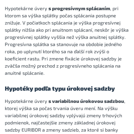
Hypotekárne úvery
s progresívnym splácaním
, pri
ktorom sa výška splátky počas splácania postupne
znižuje. V počiatkoch splácania je výška progresívnej
splátky nižšia ako pri anuitnom splácaní, neskôr je výška
progresívnej splátky vyššia než výška anuitnej splátky.
Progresívna splátka sa stanovuje na obdobie jedného
roka, po uplynutí ktorého sa na ďalší rok zvýši o
koeficient rastu. Pri zmene fixácie úrokovej sadzby je
zväčša možný prechod z progresívneho splácania na
anuitné splácanie.
Hypotéky podľa typu úrokovej sadzby
Hypotekárne úvery
s variabilnou úrokovou sadzbou
,
ktorej výška sa počas trvania úveru mení. Na výšku
variabilnej úrokovej sadzby vplývajú zmeny trhových
podmienok, najčastejšie zmeny základnej úrokovej
sadzby EURIBOR a zmeny sadzieb, za ktoré si banky