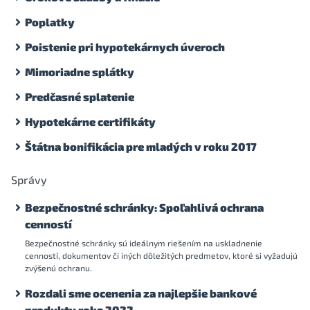
Poplatky
Poistenie pri hypotekárnych úveroch
Mimoriadne splátky
Predčasné splatenie
Hypotekárne certifikáty
Štátna bonifikácia pre mladých v roku 2017
Správy
Bezpečnostné schránky: Spoľahlivá ochrana
cenností
Bezpečnostné schránky sú ideálnym riešením na uskladnenie
cenností, dokumentov či iných dôležitých predmetov, ktoré si vyžadujú
zvýšenú ochranu.
Rozdali sme ocenenia za najlepšie bankové
produkty roka 2022