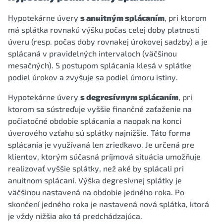
Hypotekárne úvery
s anuitným splácaním
, pri ktorom
má splátka rovnakú výšku počas celej doby platnosti
úveru (resp. počas doby rovnakej úrokovej sadzby) a je
splácaná v pravidelných intervaloch (väčšinou
mesačných). S postupom splácania klesá v splátke
podiel úrokov a zvyšuje sa podiel úmoru istiny.
Hypotekárne úvery
s degresívnym splácaním
, pri
ktorom sa sústreďuje vyššie finančné zaťaženie na
počiatočné obdobie splácania a naopak na konci
úverového vzťahu sú splátky najnižšie. Táto forma
splácania je využívaná len zriedkavo. Je určená pre
klientov, ktorým súčasná príjmová situácia umožňuje
realizovať vyššie splátky, než aké by splácali pri
anuitnom splácaní. Výška degresívnej splátky je
väčšinou nastavená na obdobie jedného roka. Po
skončení jedného roka je nastavená nová splátka, ktorá
je vždy nižšia ako tá predchádzajúca.