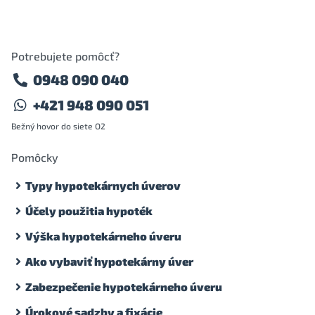
Potrebujete pomôcť?
0948 090 040
+421 948 090 051
Bežný hovor do siete O2
Pomôcky
Typy hypotekárnych úverov
Účely použitia hypoték
Výška hypotekárneho úveru
Ako vybaviť hypotekárny úver
Zabezpečenie hypotekárneho úveru
Úrokové sadzby a fixácie