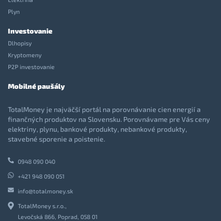
Plyn
Investovanie
Dlhopisy
Kryptomeny
P2P investovanie
Mobilné paušály
TotalMoney je najväčší portál na porovnávanie cien energií a
finančných produktov na Slovensku. Porovnávame pre Vás ceny
elektriny, plynu, bankové produkty, nebankové produkty,
stavebné sporenie a poistenie.
0948 090 040
+421 948 090 051
info@totalmoney.sk
TotalMoney s.r.o.,
Levočská 866, Poprad, 058 01