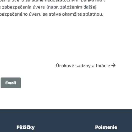
e zabezpečenia úveru (napr. založením ďalšej
zabezpečeného úveru sa stáva okamžite splatnou.
Úrokové sadzby a fixácie
Email
Pôžičky
Poistenie