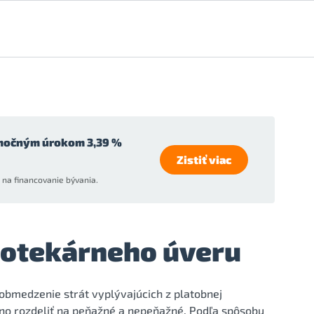
močným úrokom 3,39 %
Zistiť viac
na financovanie bývania.
otekárneho úveru
obmedzenie strát vyplývajúcich z platobnej
no rozdeliť na peňažné a nepeňažné. Podľa spôsobu