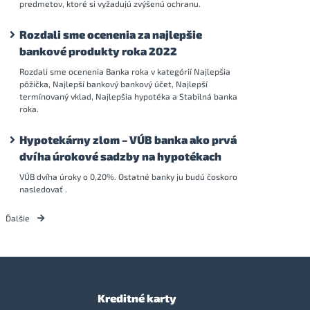
predmetov, ktoré si vyžadujú zvýšenú ochranu.
Rozdali sme ocenenia za najlepšie
bankové produkty roka 2022
Rozdali sme ocenenia Banka roka v kategórií Najlepšia
pôžička, Najlepší bankový bankový účet, Najlepší
termínovaný vklad, Najlepšia hypotéka a Stabilná banka
roka.
Hypotekárny zlom – VÚB banka ako prvá
dvíha úrokové sadzby na hypotékach
VÚB dvíha úroky o 0,20%. Ostatné banky ju budú čoskoro
nasledovať .
Ďalšie
Kreditné karty