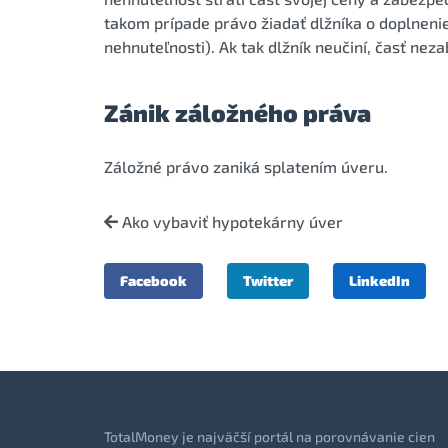
takom prípade právo žiadať dlžníka o doplneni
nehnuteľnosti). Ak tak dlžník neučiní, časť ne
Zánik záložného práva
Záložné právo zaniká splatením úveru.
Ako vybaviť hypotekárny úver
Facebook
Twitter
LinkedIn
TotalMoney je najväčší portál na porovnávanie cien