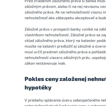
Pred zriadením záložného práva si banka musí u
záložným právom, alebo či na nej neviaznu vec
záložného práva. Ak na nehnuteľnosti viaznu 
nehnuteľnosť ako zábezpeku akceptovať a bude
Záložné právo v prospech banky vzniká na zák
vlastníkom nehnuteľnosti. Záložné právo sa za
vklad záložného práva, ktorý na kataster podá
musíte na katastri predložiť aj záložné a úver
musí určiť predmet záložného práva a pohľadáv
nehnuteľnosti viacero záložných práv, uspokoju
zákon nestanovuje inak.
Pokles ceny založenej nehnu
hypotéky
V priebehu splácania úveru zabezpečeného neh
nehnuteľnosť stratí časť svojej ceny a zabezp