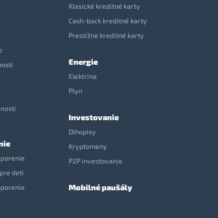
Klasické kreditné karty
Cash-back kreditné karty
Prestížne kreditné karty
e
Energie
nosti
Elektrina
e
Plyn
nosti
Investovanie
Dlhopisy
nie
Kryptomeny
sporenie
P2P investovanie
pre deti
Mobilné paušály
sporenie