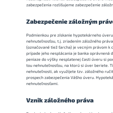
zabezpečenia rozlišujeme zabezpečenie záložn
Zabezpečenie záložným prá
Podmienkou pre získanie hypotekárneho úveru
nehnuteľnosťou, t.j. zriadením záložného práv
(označované tiež ťarcha) je vecným právom k cu
prípade jeho nesplácania je banka oprávnená d
peniaze do výšky nesplatenej časti úveru si 
tou nehnuteľnosťou, na ktorú si úver beriete. T
nehnuteľnosti, ak využijete tzv. záložného ruči
prospech zabezpečenia Vášho úveru. Hypoteká
nehnuteľnosťami.
Vznik záložného práva