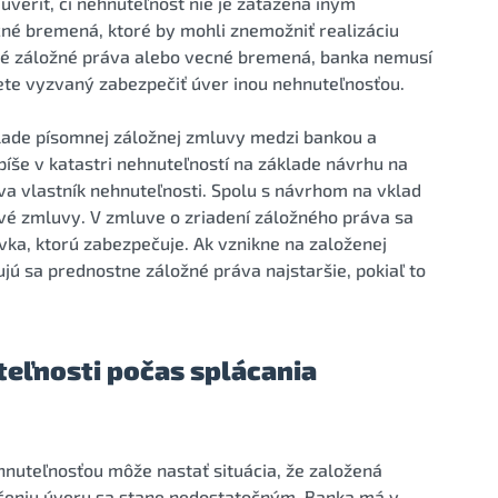
veriť, či nehnuteľnosť nie je zaťažená iným
né bremená, ktoré by mohli znemožniť realizáciu
iné záložné práva alebo vecné bremená, banka nemusí
te vyzvaný zabezpečiť úver inou nehnuteľnosťou.
lade písomnej záložnej zmluvy medzi bankou a
píše v katastri nehnuteľností na základe návrhu na
va vlastník nehnuteľnosti. Spolu s návrhom na vklad
ové zmluvy. V zmluve o zriadení záložného práva sa
ka, ktorú zabezpečuje. Ak vznikne na založenej
jú sa prednostne záložné práva najstaršie, pokiaľ to
teľnosti počas splácania
nuteľnosťou môže nastať situácia, že založená
ečeniu úveru sa stane nedostatočným. Banka má v