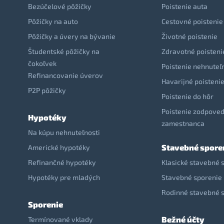
Bezúčelové pôžičky
Poistenie auta
Pôžičky na auto
Cestovné poistenie
Pôžičky a úvery na bývanie
Životné poistenie
Študentské pôžičky na
Zdravotné poisteni
čokoľvek
Poistenie nehnuteľ
Refinancovanie úverov
Havarijné poisteni
P2P pôžičky
Poistenie do hôr
Poistenie zodpoved
Hypotéky
zamestnanca
Na kúpu nehnuteľnosti
Stavebné spore
Americké hypotéky
Refinančné hypotéky
Klasické stavebné 
Hypotéky pre mladých
Stavebné sporenie 
Rodinné stavebné 
Sporenie
Bežné účty
Termínované vklady