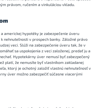
ým právom, ručením a vinkuláciou vkladu.
vom
 a americkej hypotéky je zabezpečenie úveru
a k nehnuteľnosti v prospech banky. Záložné právo
dzej veci. Slúži na zabezpečenie úveru tak, že v
omáhať sa uspokojenia z veci založenej, predať ju a
ponechať. Hypotekárny úver nemusí byť zabezpečený
iež platí, že nemusíte byť vlastníkom zakladanej
teľa, ktorý je ochotný založiť vlastnú nehnuteľnosť v
rny úver možno zabezpečiť súčasne viacerými