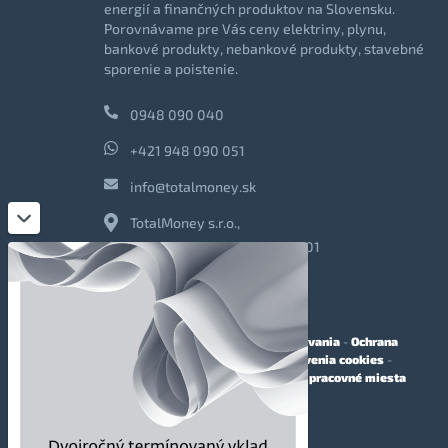
energií a finančných produktov na Slovensku.
Porovnávame pre Vás ceny elektriny, plynu,
bankové produkty, nebankové produkty, stavebné
sporenie a poistenie.
0948 090 040
+421 948 090 051
info@totalmoney.sk
TotalMoney s.r.o.,
Levočská 866, Poprad, 058 01
O nás
-
Reklama
-
Podmienky používania
-
Ochrana
osobných údajov
-
Cookies
-
Nastavenia cookies
-
Finančné sprostredkovanie
-
Voľné pracovné miesta
Affiliate - partnerský program