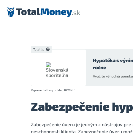
Preskočiť na obsah
Totaltip
Hypotéka s výni
ročne
Využite výhodnú ponuku 
Reprezentatívny príklad RPMN
Zabezpečenie hyp
Zabezpečenie úveru je jedným z nástrojov pre 
neschopnosti klienta. Zabezpečenie úveru mož