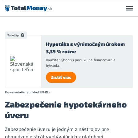
Preskočiť na obsah
Totaltip
Hypotéka s výnimočným úrokom
3,39 % ročne
Využite výhodnú ponuku na financovanie
bývania.
Zistiť viac
Reprezentatívny príklad RPMN
Zabezpečenie hypotekárneho
úveru
Zabezpečenie úveru je jedným z nástrojov pre
obmedzenie strát vyplývajúcich z platobnej