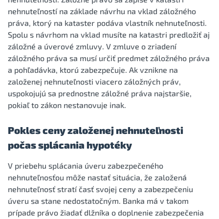
nehnuteľností na základe návrhu na vklad záložného
práva, ktorý na kataster podáva vlastník nehnuteľnosti.
Spolu s návrhom na vklad musíte na katastri predložiť aj
záložné a úverové zmluvy. V zmluve o zriadení
záložného práva sa musí určiť predmet záložného práva
a pohľadávka, ktorú zabezpečuje. Ak vznikne na
založenej nehnuteľnosti viacero záložných práv,
uspokojujú sa prednostne záložné práva najstaršie,
pokiaľ to zákon nestanovuje inak.
Pokles ceny založenej nehnuteľnosti
počas splácania hypotéky
V priebehu splácania úveru zabezpečeného
nehnuteľnosťou môže nastať situácia, že založená
nehnuteľnosť stratí časť svojej ceny a zabezpečeniu
úveru sa stane nedostatočným. Banka má v takom
prípade právo žiadať dlžníka o doplnenie zabezpečenia