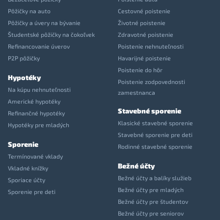
Pôžičky na auto
Cestovné poistenie
Pôžičky a úvery na bývanie
Životné poistenie
Študentské pôžičky na čokoľvek
Zdravotné poistenie
Refinancovanie úverov
Poistenie nehnuteľnosti
P2P pôžičky
Havarijné poistenie
Poistenie do hôr
Hypotéky
Poistenie zodpovednosti
Na kúpu nehnuteľnosti
zamestnanca
Americké hypotéky
Stavebné sporenie
Refinančné hypotéky
Klasické stavebné sporenie
Hypotéky pre mladých
Stavebné sporenie pre deti
Sporenie
Rodinné stavebné sporenie
Termínované vklady
Bežné účty
Vkladné knížky
Bežné účty a balíky služieb
Sporiace účty
Bežné účty pre mladých
Sporenie pre deti
Bežné účty pre študentov
Bežné účty pre seniorov