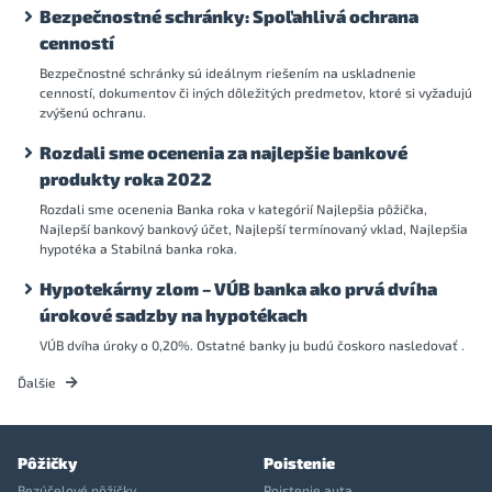
Bezpečnostné schránky: Spoľahlivá ochrana
cenností
Bezpečnostné schránky sú ideálnym riešením na uskladnenie
cenností, dokumentov či iných dôležitých predmetov, ktoré si vyžadujú
zvýšenú ochranu.
Rozdali sme ocenenia za najlepšie bankové
produkty roka 2022
Rozdali sme ocenenia Banka roka v kategórií Najlepšia pôžička,
Najlepší bankový bankový účet, Najlepší termínovaný vklad, Najlepšia
hypotéka a Stabilná banka roka.
Hypotekárny zlom – VÚB banka ako prvá dvíha
úrokové sadzby na hypotékach
VÚB dvíha úroky o 0,20%. Ostatné banky ju budú čoskoro nasledovať .
Ďalšie
Pôžičky
Poistenie
Bezúčelové pôžičky
Poistenie auta