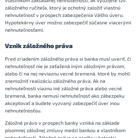
vlastníkom zakladanej nehnuteľnosti, ak využijete tzv.
záložného ručiteľa, ktorý je ochotný založiť vlastnú
nehnuteľnosť v prospech zabezpečenia Vášho úveru.
Hypotekárny úver možno zabezpečiť súčasne viacerými
nehnuteľnosťami.
Vznik záložného práva
Pred zriadením záložného práva si banka musí uveriť, či
nehnuteľnosť nie je zaťažená iným záložným právom,
alebo či na nej neviaznu vecné bremená, ktoré by mohli
znemožniť realizáciu záložného práva. Ak na
nehnuteľnosti viaznu iné záložné práva alebo vecné
bremená, banka nemusí nehnuteľnosť ako zábezpeku
akceptovať a budete vyzvaný zabezpečiť úver inou
nehnuteľnosťou.
Záložné právo v prospech banky vzniká na základe
písomnej záložnej zmluvy medzi bankou a vlastníkom
nehnuteľnosti. Záložné právo sa zapíše v katastri