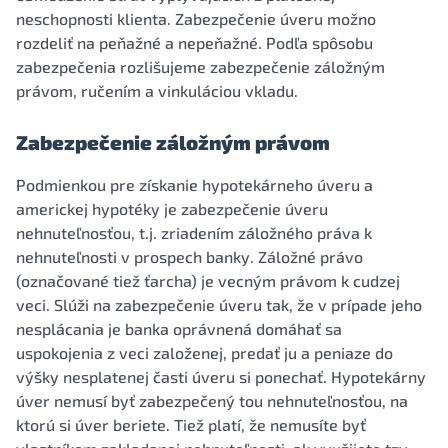
neschopnosti klienta. Zabezpečenie úveru možno
rozdeliť na peňažné a nepeňažné. Podľa spôsobu
zabezpečenia rozlišujeme zabezpečenie záložným
právom, ručením a vinkuláciou vkladu.
Zabezpečenie záložným právom
Podmienkou pre získanie hypotekárneho úveru a
americkej hypotéky je zabezpečenie úveru
nehnuteľnosťou, t.j. zriadením záložného práva k
nehnuteľnosti v prospech banky. Záložné právo
(označované tiež ťarcha) je vecným právom k cudzej
veci. Slúži na zabezpečenie úveru tak, že v prípade jeho
nesplácania je banka oprávnená domáhať sa
uspokojenia z veci založenej, predať ju a peniaze do
výšky nesplatenej časti úveru si ponechať. Hypotekárny
úver nemusí byť zabezpečený tou nehnuteľnosťou, na
ktorú si úver beriete. Tiež platí, že nemusíte byť