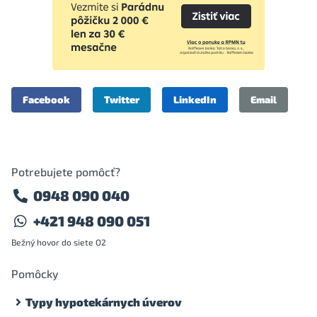
Facebook
Twitter
LinkedIn
Email
Potrebujete pomôcť?
0948 090 040
+421 948 090 051
Bežný hovor do siete O2
Pomôcky
Typy hypotekárnych úverov